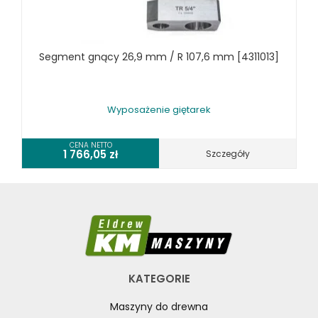
SPRZĘT SPAWALNICZY
RÓŻNE OKAZJE
Segment gnący 26,9 mm / R 107,6 mm [4311013]
KOSZT DOSTAWY
Wyposażenie giętarek
CENA NETTO
1 766,05
zł
Szczegóły
KATEGORIE
Maszyny do drewna