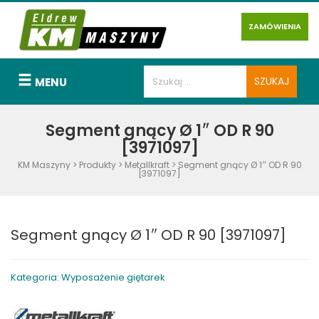
ZAMÓWIENIA
MENU
Segment gnący Ø 1″ OD R 90
[3971097]
KM Maszyny
>
Produkty
>
Metallkraft
>
Segment gnący Ø 1″ OD R 90
[3971097]
Segment gnący Ø 1″ OD R 90 [3971097]
Kategoria: Wyposażenie giętarek