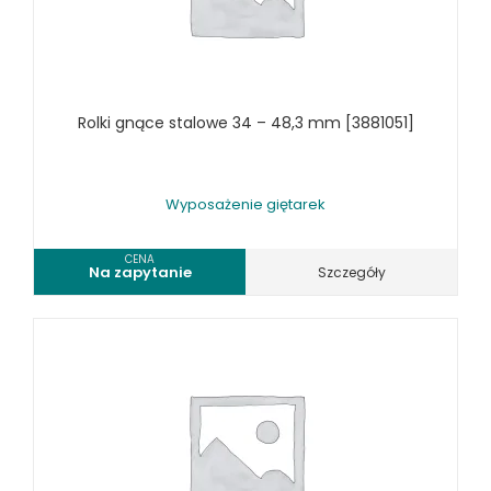
TOKARKI
TOKARKI CNC
URZĄDZENIA WIELOCZYNNOŚCIOWE
WALCARKI DO BLACHY
Rolki gnące stalowe 34 – 48,3 mm [3881051]
WIERTARKI KOLUMNOWE, SŁUPOWE, STOŁOWE
WIERTARKI MAGNETYCZNE
WIERTARKO - FREZARKI STOŁOWE DO METALU, WIELOFUNKCYJNE
Wyposażenie giętarek
WYKRAWARKI DO BLACHY, PNEUMATYCZNE
ZAGINARKI DO BLACHY, MECHANICZNE
CENA
Na zapytanie
Szczegóły
ŻŁOBIARKI DO BLACHY
WYPOSAŻENIE DODATKOWE METALLKRAFT
WYPOSAŻENIE GRAWEREK
WYPOSAŻENIE FREZAREK KRAWĘDZIOWYCH
WYPOSAŻENIE GIĘTAREK
WYPOSAŻENIE GILOTYN
WYPOSAŻENIE GWINCIAREK
WYPOSAŻENIE ODCIĄGÓW MASZYN DO METALU