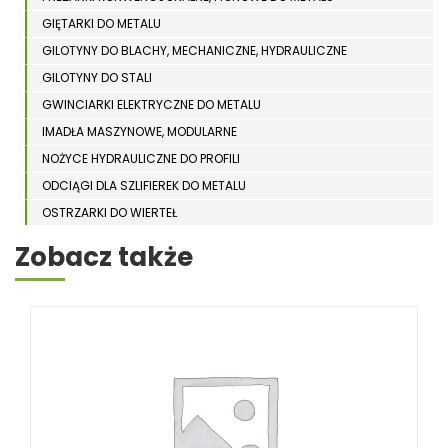
GIĘTARKI DO METALU
GILOTYNY DO BLACHY, MECHANICZNE, HYDRAULICZNE
GILOTYNY DO STALI
GWINCIARKI ELEKTRYCZNE DO METALU
IMADŁA MASZYNOWE, MODULARNE
NOŻYCE HYDRAULICZNE DO PROFILI
ODCIĄGI DLA SZLIFIEREK DO METALU
OSTRZARKI DO WIERTEŁ
PIŁY TARCZOWE DO METALU, ALUMINIUM
Zobacz także
PIŁY TAŚMOWE DO METALU
POLERKI
PRASY DO OBRÓBKI PLASTYCZNEJ METALU
SPĘCZARKI
STOJAKI
STOŁY ROLKOWE
SZLIFIERKI DO METALU, PŁASZCZYZN