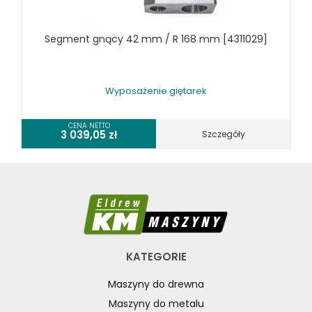
RÓŻNE OKAZJE
Segment gnący 42 mm / R 168 mm [4311029]
KOSZT DOSTAWY
Wyposażenie giętarek
CENA NETTO
3 039,05
zł
Szczegóły
KATEGORIE
Maszyny do drewna
Maszyny do metalu