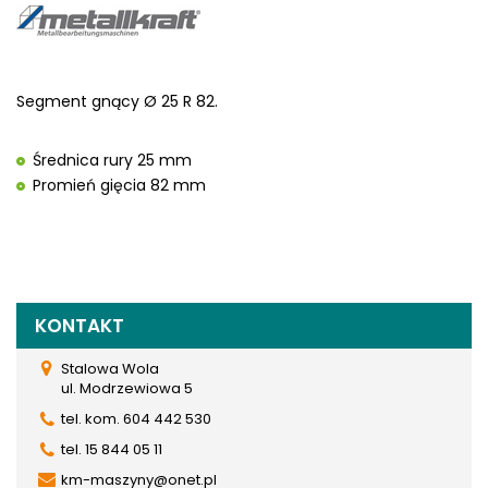
Segment gnący Ø 25 R 82.
Średnica rury 25 mm
Promień gięcia 82 mm
KONTAKT
Stalowa Wola
ul. Modrzewiowa 5
tel. kom. 604 442 530
tel. 15 844 05 11
km-maszyny@onet.pl