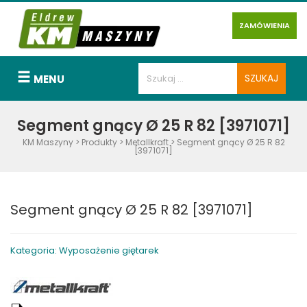
ZAMÓWIENIA
MENU
Segment gnący Ø 25 R 82 [3971071]
KM Maszyny
>
Produkty
>
Metallkraft
>
Segment gnący Ø 25 R 82
[3971071]
Segment gnący Ø 25 R 82 [3971071]
Kategoria: Wyposażenie giętarek