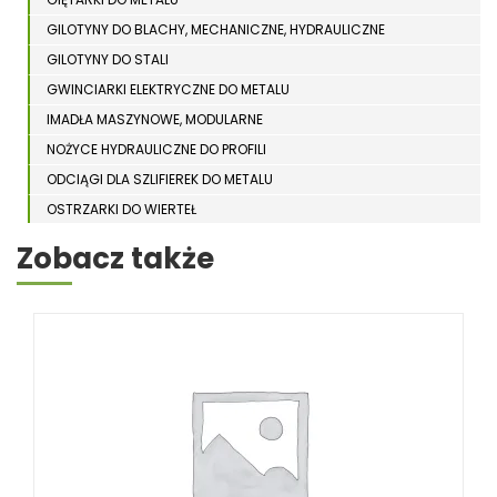
GILOTYNY DO BLACHY, MECHANICZNE, HYDRAULICZNE
GILOTYNY DO STALI
GWINCIARKI ELEKTRYCZNE DO METALU
IMADŁA MASZYNOWE, MODULARNE
NOŻYCE HYDRAULICZNE DO PROFILI
ODCIĄGI DLA SZLIFIEREK DO METALU
OSTRZARKI DO WIERTEŁ
PIŁY TARCZOWE DO METALU, ALUMINIUM
Zobacz także
PIŁY TAŚMOWE DO METALU
POLERKI
PRASY DO OBRÓBKI PLASTYCZNEJ METALU
SPĘCZARKI
STOJAKI
STOŁY ROLKOWE
SZLIFIERKI DO METALU, PŁASZCZYZN
TOKARKI