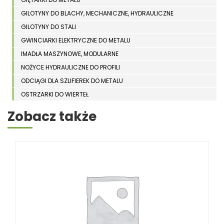
GILOTYNY DO BLACHY, MECHANICZNE, HYDRAULICZNE
GILOTYNY DO STALI
GWINCIARKI ELEKTRYCZNE DO METALU
IMADŁA MASZYNOWE, MODULARNE
NOŻYCE HYDRAULICZNE DO PROFILI
ODCIĄGI DLA SZLIFIEREK DO METALU
OSTRZARKI DO WIERTEŁ
PIŁY TARCZOWE DO METALU, ALUMINIUM
Zobacz także
PIŁY TAŚMOWE DO METALU
POLERKI
PRASY DO OBRÓBKI PLASTYCZNEJ METALU
SPĘCZARKI
STOJAKI
STOŁY ROLKOWE
SZLIFIERKI DO METALU, PŁASZCZYZN
TOKARKI