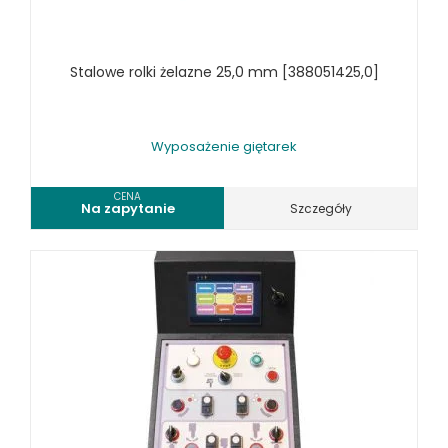
WYPOSAŻENIE PIŁ TAŚMOWYCH DO METALU
WYPOSAŻENIE PRAS
Stalowe rolki żelazne 25,0 mm [388051425,0]
WYPOSAŻENIE SPĘCZAREK
WYPOSAŻENIE STOŁÓW ROLKOWYCH
WYPOSAŻENIE SZLIFIEREK DO METALU
Wyposażenie giętarek
WYPOSAŻENIE WALCAREK
WYPOSAŻENIE WIERTAREK DO METALU
CENA
Na zapytanie
Szczegóły
WYPOSAŻENIE WYKRAWAREK
WYPOSAŻENIE ZAGINAREK
WYPOSAŻENIE ŻŁOBIAREK
WYPOSAŻENIE DODATKOWE OPTIMUM
URZĄDZENIA WARSZTATOWE I TRANSPORTOWE
SPRZĘT CZYSZCZĄCY
SPRĘŻARKI I NARZĘDZIA PNEUMATYCZNE
SPRZĘT SPAWALNICZY