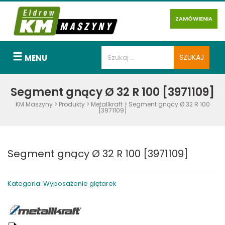
ZAMÓWIENIA
MENU
Segment gnący Ø 32 R 100 [3971109]
KM Maszyny
>
Produkty
>
Metallkraft
>
Segment gnący Ø 32 R 100
[3971109]
Segment gnący Ø 32 R 100 [3971109]
Kategoria: Wyposażenie giętarek