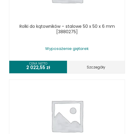
TOKARKI CNC
URZĄDZENIA WIELOCZYNNOŚCIOWE
WALCARKI DO BLACHY
Rolki do kątowników – stalowe 50 x 50 x 6 mm
WIERTARKI KOLUMNOWE, SŁUPOWE, STOŁOWE
[3880275]
WIERTARKI MAGNETYCZNE
WIERTARKO - FREZARKI STOŁOWE DO METALU, WIELOFUNKCYJNE
Wyposażenie giętarek
WYKRAWARKI DO BLACHY, PNEUMATYCZNE
ZAGINARKI DO BLACHY, MECHANICZNE
CENA NETTO
2 022,55
zł
Szczegóły
ŻŁOBIARKI DO BLACHY
WYPOSAŻENIE DODATKOWE METALLKRAFT
WYPOSAŻENIE GRAWEREK
WYPOSAŻENIE FREZAREK KRAWĘDZIOWYCH
WYPOSAŻENIE GIĘTAREK
WYPOSAŻENIE GILOTYN
WYPOSAŻENIE GWINCIAREK
WYPOSAŻENIE ODCIĄGÓW MASZYN DO METALU
WYPOSAŻENIE PIŁ TARCZOWYCH DO METALU