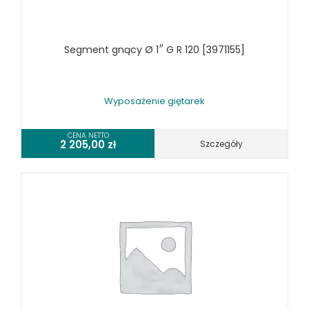
WYPOSAŻENIE PIŁ TAŚMOWYCH DO METALU
WYPOSAŻENIE PRAS
Segment gnący Ø 1″ G R 120 [3971155]
WYPOSAŻENIE SPĘCZAREK
WYPOSAŻENIE STOŁÓW ROLKOWYCH
WYPOSAŻENIE SZLIFIEREK DO METALU
Wyposażenie giętarek
WYPOSAŻENIE WALCAREK
WYPOSAŻENIE WIERTAREK DO METALU
CENA NETTO
2 205,00
zł
Szczegóły
WYPOSAŻENIE WYKRAWAREK
WYPOSAŻENIE ZAGINAREK
WYPOSAŻENIE ŻŁOBIAREK
WYPOSAŻENIE DODATKOWE OPTIMUM
URZĄDZENIA WARSZTATOWE I TRANSPORTOWE
SPRZĘT CZYSZCZĄCY
SPRĘŻARKI I NARZĘDZIA PNEUMATYCZNE
SPRZĘT SPAWALNICZY