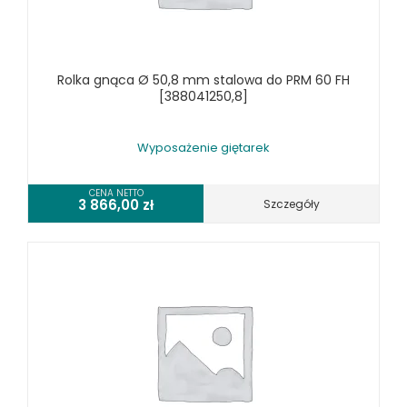
TOKARKI CNC
URZĄDZENIA WIELOCZYNNOŚCIOWE
WALCARKI DO BLACHY
Rolka gnąca Ø 50,8 mm stalowa do PRM 60 FH
WIERTARKI KOLUMNOWE, SŁUPOWE, STOŁOWE
[388041250,8]
WIERTARKI MAGNETYCZNE
WIERTARKO - FREZARKI STOŁOWE DO METALU, WIELOFUNKCYJNE
Wyposażenie giętarek
WYKRAWARKI DO BLACHY, PNEUMATYCZNE
ZAGINARKI DO BLACHY, MECHANICZNE
CENA NETTO
3 866,00
zł
Szczegóły
ŻŁOBIARKI DO BLACHY
WYPOSAŻENIE DODATKOWE METALLKRAFT
WYPOSAŻENIE GRAWEREK
WYPOSAŻENIE FREZAREK KRAWĘDZIOWYCH
WYPOSAŻENIE GIĘTAREK
WYPOSAŻENIE GILOTYN
WYPOSAŻENIE GWINCIAREK
WYPOSAŻENIE ODCIĄGÓW MASZYN DO METALU
WYPOSAŻENIE PIŁ TARCZOWYCH DO METALU