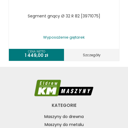
RÓŻNE OKAZJE
Segment gnący Ø 32 R 82 [3971075]
KOSZT DOSTAWY
Wyposażenie giętarek
CENA NETTO
1 449,00
zł
Szczegóły
KATEGORIE
Maszyny do drewna
Maszyny do metalu