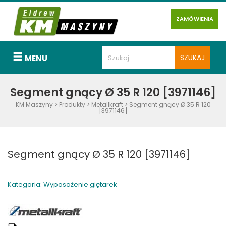
ZAMÓWIENIA
MENU
Segment gnący Ø 35 R 120 [3971146]
KM Maszyny
>
Produkty
>
Metallkraft
>
Segment gnący Ø 35 R 120
[3971146]
Segment gnący Ø 35 R 120 [3971146]
Kategoria: Wyposażenie giętarek