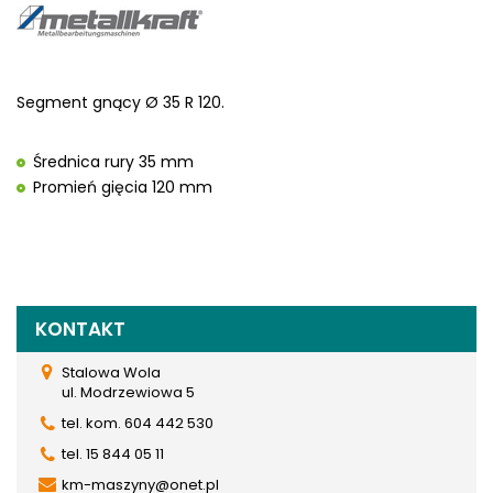
Segment gnący Ø 35 R 120.
Średnica rury 35 mm
Promień gięcia 120 mm
KONTAKT
Stalowa Wola
ul. Modrzewiowa 5
tel. kom. 604 442 530
tel. 15 844 05 11
km-maszyny@onet.pl