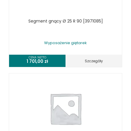
WYPOSAŻENIE PIŁ TAŚMOWYCH DO METALU
WYPOSAŻENIE PRAS
Segment gnący Ø 25 R 90 [3971085]
WYPOSAŻENIE SPĘCZAREK
WYPOSAŻENIE STOŁÓW ROLKOWYCH
WYPOSAŻENIE SZLIFIEREK DO METALU
Wyposażenie giętarek
WYPOSAŻENIE WALCAREK
WYPOSAŻENIE WIERTAREK DO METALU
CENA NETTO
1 701,00
zł
Szczegóły
WYPOSAŻENIE WYKRAWAREK
WYPOSAŻENIE ZAGINAREK
WYPOSAŻENIE ŻŁOBIAREK
WYPOSAŻENIE DODATKOWE OPTIMUM
URZĄDZENIA WARSZTATOWE I TRANSPORTOWE
SPRZĘT CZYSZCZĄCY
SPRĘŻARKI I NARZĘDZIA PNEUMATYCZNE
SPRZĘT SPAWALNICZY