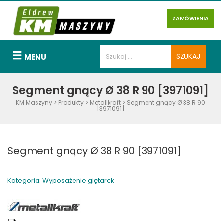
ZAMÓWIENIA
MENU
Segment gnący Ø 38 R 90 [3971091]
KM Maszyny
>
Produkty
>
Metallkraft
>
Segment gnący Ø 38 R 90
[3971091]
Segment gnący Ø 38 R 90 [3971091]
Kategoria: Wyposażenie giętarek