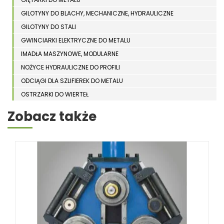
GILOTYNY DO BLACHY, MECHANICZNE, HYDRAULICZNE
GILOTYNY DO STALI
GWINCIARKI ELEKTRYCZNE DO METALU
IMADŁA MASZYNOWE, MODULARNE
NOŻYCE HYDRAULICZNE DO PROFILI
ODCIĄGI DLA SZLIFIEREK DO METALU
OSTRZARKI DO WIERTEŁ
PIŁY TARCZOWE DO METALU, ALUMINIUM
Zobacz także
PIŁY TAŚMOWE DO METALU
POLERKI
PRASY DO OBRÓBKI PLASTYCZNEJ METALU
SPĘCZARKI
STOJAKI
STOŁY ROLKOWE
SZLIFIERKI DO METALU, PŁASZCZYZN
TOKARKI