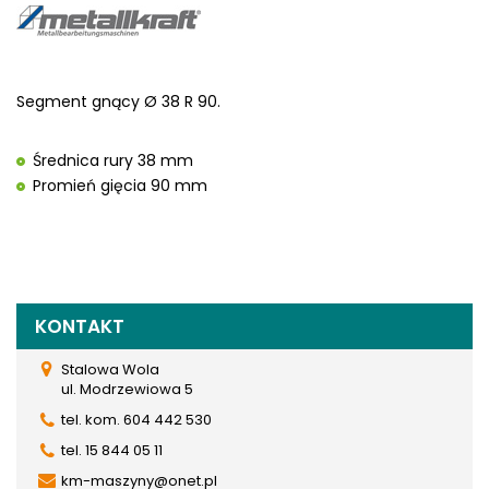
Segment gnący Ø 38 R 90.
Średnica rury 38 mm
Promień gięcia 90 mm
KONTAKT
Stalowa Wola
ul. Modrzewiowa 5
tel. kom. 604 442 530
tel. 15 844 05 11
km-maszyny@onet.pl