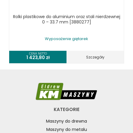
RÓŻNE OKAZJE
Rolki plastikowe do aluminium oraz stali nierdzewnej
KOSZT DOSTAWY
0 – 33.7 mm [3880277]
Wyposażenie giętarek
CENA NETTO
1 423,80
zł
Szczegóły
KATEGORIE
Maszyny do drewna
Maszyny do metalu