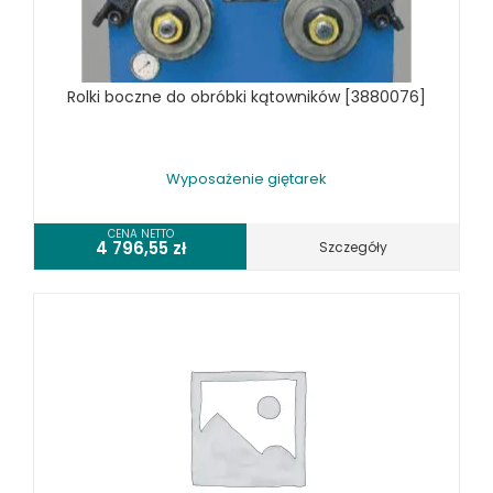
TOKARKI CNC
URZĄDZENIA WIELOCZYNNOŚCIOWE
WALCARKI DO BLACHY
Rolki boczne do obróbki kątowników [3880076]
WIERTARKI KOLUMNOWE, SŁUPOWE, STOŁOWE
WIERTARKI MAGNETYCZNE
WIERTARKO - FREZARKI STOŁOWE DO METALU, WIELOFUNKCYJNE
Wyposażenie giętarek
WYKRAWARKI DO BLACHY, PNEUMATYCZNE
ZAGINARKI DO BLACHY, MECHANICZNE
CENA NETTO
4 796,55
zł
Szczegóły
ŻŁOBIARKI DO BLACHY
WYPOSAŻENIE DODATKOWE METALLKRAFT
WYPOSAŻENIE GRAWEREK
WYPOSAŻENIE FREZAREK KRAWĘDZIOWYCH
WYPOSAŻENIE GIĘTAREK
WYPOSAŻENIE GILOTYN
WYPOSAŻENIE GWINCIAREK
WYPOSAŻENIE ODCIĄGÓW MASZYN DO METALU
WYPOSAŻENIE PIŁ TARCZOWYCH DO METALU