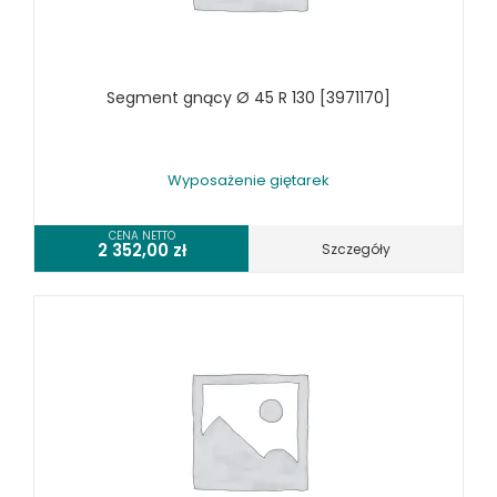
TOKARKI CNC
URZĄDZENIA WIELOCZYNNOŚCIOWE
WALCARKI DO BLACHY
Segment gnący Ø 45 R 130 [3971170]
WIERTARKI KOLUMNOWE, SŁUPOWE, STOŁOWE
WIERTARKI MAGNETYCZNE
WIERTARKO - FREZARKI STOŁOWE DO METALU, WIELOFUNKCYJNE
Wyposażenie giętarek
WYKRAWARKI DO BLACHY, PNEUMATYCZNE
ZAGINARKI DO BLACHY, MECHANICZNE
CENA NETTO
2 352,00
zł
Szczegóły
ŻŁOBIARKI DO BLACHY
WYPOSAŻENIE DODATKOWE METALLKRAFT
WYPOSAŻENIE GRAWEREK
WYPOSAŻENIE FREZAREK KRAWĘDZIOWYCH
WYPOSAŻENIE GIĘTAREK
WYPOSAŻENIE GILOTYN
WYPOSAŻENIE GWINCIAREK
WYPOSAŻENIE ODCIĄGÓW MASZYN DO METALU
WYPOSAŻENIE PIŁ TARCZOWYCH DO METALU