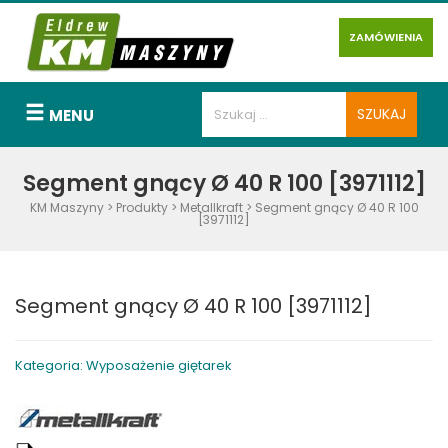
ZAMÓWIENIA
MENU
Segment gnący Ø 40 R 100 [3971112]
KM Maszyny
>
Produkty
>
Metallkraft
>
Segment gnący Ø 40 R 100
[3971112]
Segment gnący Ø 40 R 100 [3971112]
Kategoria: Wyposażenie giętarek