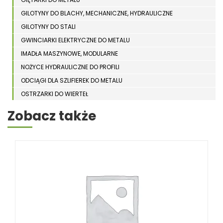
GILOTYNY DO BLACHY, MECHANICZNE, HYDRAULICZNE
GILOTYNY DO STALI
GWINCIARKI ELEKTRYCZNE DO METALU
IMADŁA MASZYNOWE, MODULARNE
NOŻYCE HYDRAULICZNE DO PROFILI
ODCIĄGI DLA SZLIFIEREK DO METALU
OSTRZARKI DO WIERTEŁ
PIŁY TARCZOWE DO METALU, ALUMINIUM
Zobacz także
PIŁY TAŚMOWE DO METALU
POLERKI
PRASY DO OBRÓBKI PLASTYCZNEJ METALU
SPĘCZARKI
STOJAKI
STOŁY ROLKOWE
SZLIFIERKI DO METALU, PŁASZCZYZN
TOKARKI