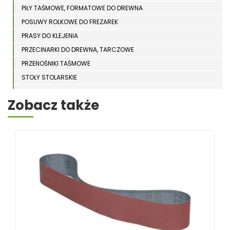
PIŁY TAŚMOWE, FORMATOWE DO DREWNA
POSUWY ROLKOWE DO FREZAREK
PRASY DO KLEJENIA
PRZECINARKI DO DREWNA, TARCZOWE
PRZENOŚNIKI TAŚMOWE
STOŁY STOLARSKIE
STOŁY SZLIFIERSKIE DO DREWNA
Zobacz także
STRUGARKI DO DREWNA
STOJAKI HOLZSTAR
SZCZOTKARKI
SZLIFIERKI DO DREWNA, DŁUGOTAŚMOWE, SZEROKOTAŚMOWE,
KRAWĘDZIOWE
TOKARKI DO DREWNA
UKOŚNICE, PIŁY TARCZOWE DO DREWNA
URZĄDZENIA WIELOCZYNNOŚCIOWE DO DREWNA
WIERTARKI POZIOME DO DREWNA, WIELOWRZECIONOWE,
UNIWERSALNE