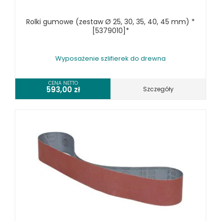
WYPOSAŻENIE WIERTAREK DO DREWNA
WYPOSAŻENIE WYRZYNAREK
Rolki gumowe (zestaw Ø 25, 30, 35, 40, 45 mm) *
[5379010]*
MASZYNY DO METALU
URZĄDZENIA WARSZTATOWE I TRANSPORTOWE
Wyposażenie szlifierek do drewna
SPRZĘT CZYSZCZĄCY
CENA NETTO
593,00
zł
Szczegóły
SPRĘŻARKI I NARZĘDZIA PNEUMATYCZNE
SPRZĘT SPAWALNICZY
RÓŻNE OKAZJE
KOSZT DOSTAWY