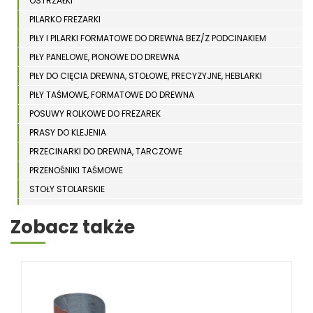
OSTRZAŁKI
PILARKO FREZARKI
PIŁY I PILARKI FORMATOWE DO DREWNA BEZ/Z PODCINAKIEM
PIŁY PANELOWE, PIONOWE DO DREWNA
PIŁY DO CIĘCIA DREWNA, STOŁOWE, PRECYZYJNE, HEBLARKI
PIŁY TAŚMOWE, FORMATOWE DO DREWNA
POSUWY ROLKOWE DO FREZAREK
PRASY DO KLEJENIA
PRZECINARKI DO DREWNA, TARCZOWE
PRZENOŚNIKI TAŚMOWE
STOŁY STOLARSKIE
STOŁY SZLIFIERSKIE DO DREWNA
Zobacz także
STRUGARKI DO DREWNA
STOJAKI HOLZSTAR
SZCZOTKARKI
SZLIFIERKI DO DREWNA, DŁUGOTAŚMOWE, SZEROKOTAŚMOWE,
KRAWĘDZIOWE