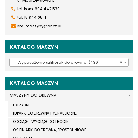
ul. Modrzewiowa 5
tel. kom. 604 442 530
tel. 15 844 05 11
km-maszyny@onet.pl
KATALOG MASZYN
Wyposażenie szlifierek do drewna (439)
×
KATALOG MASZYN
MASZYNY DO DREWNA
FREZARKI
ŁUPARKI DO DREWNA HYDRAULICZNE
ODCIĄGI I WYCIĄGI DO TROCIN
OKLEINIARKI DO DREWNA, PROSTOLINIOWE