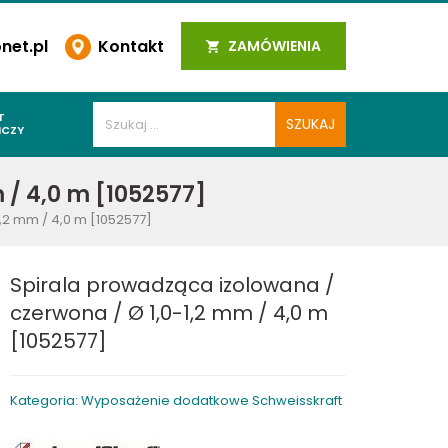
et.pl
Kontakt
ZAMÓWIENIA
T
ICZY
PAWALNICZE
 / 4,0 m [1052577]
 SPOIN
,2 mm / 4,0 m [1052577]
PAWALNICZE
WALNICZE
Spirala prowadząca izolowana /
Y SPAWALNICZE
czerwona / Ø 1,0-1,2 mm / 4,0 m
 PLAZMOWE
[1052577]
PAWALNICZE
Kategoria: Wyposażenie dodatkowe Schweisskraft
LNICZE