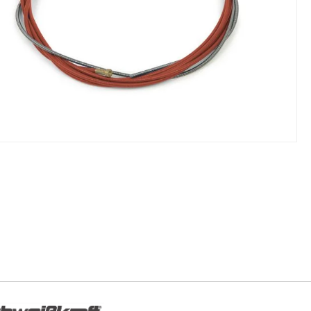
NIKI I URZĄDZENIA
STOŁY SZLIFIE
CHOWE
SZLIFIERKI DO
RY WARSZTATOWE UNICRAFT
UCHWYTY DO
NAJAZDOWE UNICRAFT
WYPOSAŻENI
 ZABEZPIECZAJĄCE UNICRAFT
NOŻYCOWE UNICRAFT
E BRAMOWE UNICRAFT
NIA TRANSPORTOWE UNICRAFT
KI UNICRAFT
ATORY UNICRAFT
ALETOWE UNICRAFT
IKI ŚCIENNE UNICRAFT
WE
ŻENIE DODATKOWE
FT