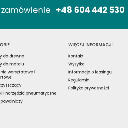
óż zamówienie
+48 604 442 530
ORIE
WIĘCEJ INFORMACJI
y do drewna
Kontakt
y do metalu
Wysyłka
nia warsztatowe i
Informacje o leasingu
ortowe
Regulamin
czyszczący
Polityka prywatności
ki i narzędzia pneumatyczne
spawalniczy