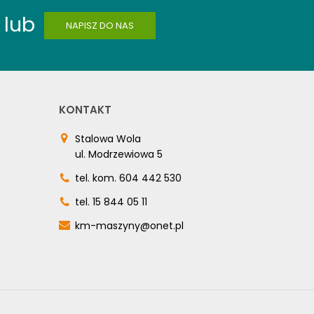
lub
NAPISZ DO NAS
KONTAKT
Stalowa Wola
ul. Modrzewiowa 5
tel. kom.
604 442 530
tel.
15 844 05 11
km-maszyny@onet.pl