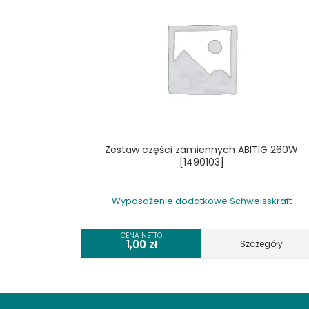
KOSZT DOSTAWY
Zestaw części zamiennych ABITIG 260W
[1490103]
Wyposażenie dodatkowe Schweisskraft
CENA NETTO
1,00
zł
Szczegóły