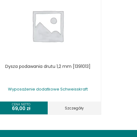
Dysza podawania drutu 1,2 mm [1391013]
Wyposażenie dodatkowe Schweisskraft
CENA NETTO
69,00
zł
Szczegóły