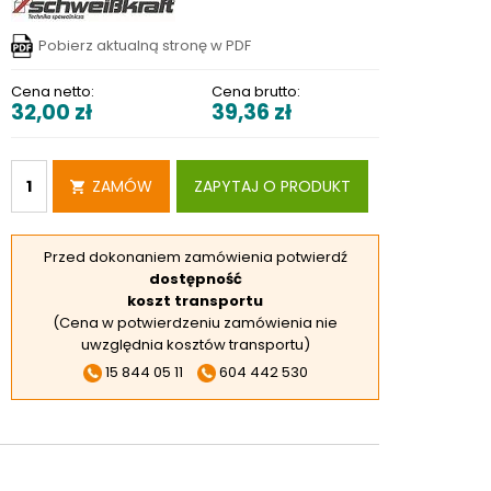
RSKIE
Pobierz aktualną stronę w PDF
 ELEKTROD
 OBROTNIKÓW
Cena netto:
Cena brutto:
32,00
zł
39,36
zł
E DODATKOWE
ZAMÓW
ZAPYTAJ O PRODUKT
Przed dokonaniem zamówienia potwierdź
dostępność
koszt transportu
(Cena w potwierdzeniu zamówienia nie
uwzględnia kosztów transportu)
15 844 05 11
604 442 530