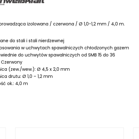
 prowadząca izolowana / czerwona / Ø 1,0-1,2 mm / 4,0 m.
LKRAFT
ane do stali i stali nierdzewnej
MUM
tosowania w uchwytach spawalniczych chłodzonych gazem
wiednie do uchwytów spawalniczych od SMB 15 do 36
: Czerwony
ica (zew./wew.): Ø 4,5 x 2,0 mm
ica drutu: Ø 1,0 – 1,2 mm
ść ok.: 4,0 m