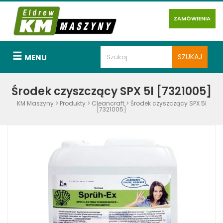
ZAMÓWIENIA
MENU
Środek czyszczący SPX 5l [7321005]
KM Maszyny
>
Produkty
>
Cleancraft
>
Środek czyszczący SPX 5l
[7321005]