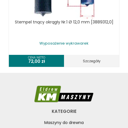
SPRZĘT SPAWALNICZY
RÓŻNE OKAZJE
Stempel tnący okrągły Nr.1 Ø 12,0 mm [3889312,0]
KOSZT DOSTAWY
Wyposażenie wykrawarek
CENA NETTO
72,00
zł
Szczegóły
KATEGORIE
Maszyny do drewna