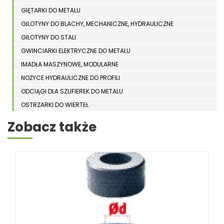
GIĘTARKI DO METALU
GILOTYNY DO BLACHY, MECHANICZNE, HYDRAULICZNE
GILOTYNY DO STALI
GWINCIARKI ELEKTRYCZNE DO METALU
IMADŁA MASZYNOWE, MODULARNE
NOŻYCE HYDRAULICZNE DO PROFILI
ODCIĄGI DLA SZLIFIEREK DO METALU
OSTRZARKI DO WIERTEŁ
PIŁY TARCZOWE DO METALU, ALUMINIUM
Zobacz także
PIŁY TAŚMOWE DO METALU
POLERKI
PRASY DO OBRÓBKI PLASTYCZNEJ METALU
SPĘCZARKI
STOJAKI
STOŁY ROLKOWE
SZLIFIERKI DO METALU, PŁASZCZYZN