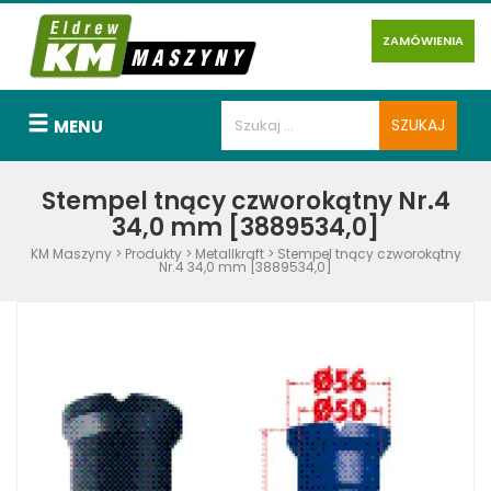
ZAMÓWIENIA
MENU
Stempel tnący czworokątny Nr.4
34,0 mm [3889534,0]
KM Maszyny
>
Produkty
>
Metallkraft
>
Stempel tnący czworokątny
Nr.4 34,0 mm [3889534,0]