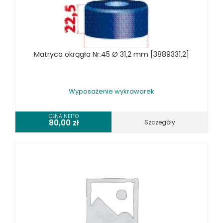
TOKARKI
TOKARKI CNC
URZĄDZENIA WIELOCZYNNOŚCIOWE
WALCARKI DO BLACHY
Matryca okrągła Nr.45 Ø 31,2 mm [3889331,2]
WIERTARKI KOLUMNOWE, SŁUPOWE, STOŁOWE
WIERTARKI MAGNETYCZNE
WIERTARKO - FREZARKI STOŁOWE DO METALU, WIELOFUNKCYJNE
Wyposażenie wykrawarek
WYKRAWARKI DO BLACHY, PNEUMATYCZNE
ZAGINARKI DO BLACHY, MECHANICZNE
CENA NETTO
80,00
zł
Szczegóły
ŻŁOBIARKI DO BLACHY
WYPOSAŻENIE DODATKOWE METALLKRAFT
WYPOSAŻENIE GRAWEREK
WYPOSAŻENIE FREZAREK KRAWĘDZIOWYCH
WYPOSAŻENIE GIĘTAREK
WYPOSAŻENIE GILOTYN
WYPOSAŻENIE GWINCIAREK
WYPOSAŻENIE ODCIĄGÓW MASZYN DO METALU