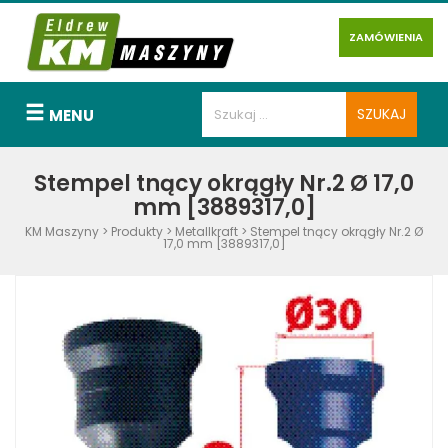
ZAMÓWIENIA
MENU
Stempel tnący okrągły Nr.2 Ø 17,0
mm [3889317,0]
KM Maszyny
>
Produkty
>
Metallkraft
>
Stempel tnący okrągły Nr.2 Ø
17,0 mm [3889317,0]