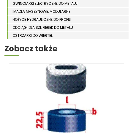
GWINCIARKI ELEKTRYCZNE DO METALU
IMADŁA MASZYNOWE, MODULARNE
NOŻYCE HYDRAULICZNE DO PROFILI
ODCIĄGI DLA SZLIFIEREK DO METALU
OSTRZARKI DO WIERTEŁ
PIŁY TARCZOWE DO METALU, ALUMINIUM
Zobacz także
PIŁY TAŚMOWE DO METALU
POLERKI
PRASY DO OBRÓBKI PLASTYCZNEJ METALU
SPĘCZARKI
STOJAKI
STOŁY ROLKOWE
SZLIFIERKI DO METALU, PŁASZCZYZN
TOKARKI
TOKARKI CNC
URZĄDZENIA WIELOCZYNNOŚCIOWE
WALCARKI DO BLACHY