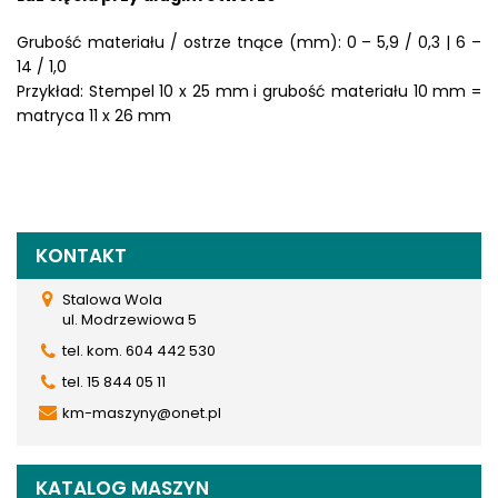
Grubość materiału / ostrze tnące (mm): 0 – 5,9 / 0,3 | 6 –
14 / 1,0
Przykład: Stempel 10 x 25 mm i grubość materiału 10 mm =
matryca 11 x 26 mm
KONTAKT
Stalowa Wola
ul. Modrzewiowa 5
tel. kom. 604 442 530
tel. 15 844 05 11
km-maszyny@onet.pl
KATALOG MASZYN