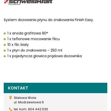
System dozowania płynu do znakowania Finish Easy.
1 x anoda grafitowa 90°
1 x teflonowe mocowanie filcu
10 x filc biały
1 x płyn do znakowania – 250 ml
1 x pojedyncza głowica prądowa dozownika
KONTAKT
Stalowa Wola
ul. Modrzewiowa 5
tel. kom. 604 442 530