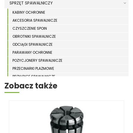
SPRZĘT SPAWALNICZY
KABINY OCHRONNE
AKCESORIA SPAWALNICZE
CZYSZCZENIE SPOIN
OBROTNIKI SPAWALNICZE
ODCIĄGI SPAWALNICZE
PARAWANY OCHRONNE
POZYCJONERY SPAWALNICZE
PRZECINARKI PLAZMOWE
PRZYŁBICE SPAWALNICZE
Zobacz także
SPAWARKI
STOŁY SPAWALNICZE
STOŁY SZLIFIERSKIE
SZLIFIERKI DO ELEKTROD
UCHWYTY DO OBROTNIKÓW
WYPOSAŻENIE DODATKOWE SCHWEISSKRAFT