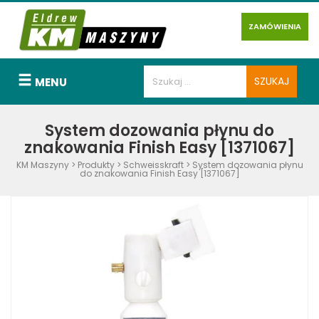
ZAMÓWIENIA
MENU
System dozowania płynu do
znakowania Finish Easy [1371067]
KM Maszyny
>
Produkty
>
Schweisskraft
>
System dozowania płynu
do znakowania Finish Easy [1371067]