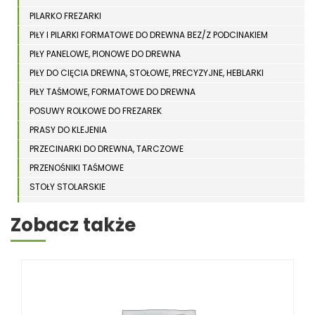
PILARKO FREZARKI
PIŁY I PILARKI FORMATOWE DO DREWNA BEZ/Z PODCINAKIEM
PIŁY PANELOWE, PIONOWE DO DREWNA
PIŁY DO CIĘCIA DREWNA, STOŁOWE, PRECYZYJNE, HEBLARKI
PIŁY TAŚMOWE, FORMATOWE DO DREWNA
POSUWY ROLKOWE DO FREZAREK
PRASY DO KLEJENIA
PRZECINARKI DO DREWNA, TARCZOWE
PRZENOŚNIKI TAŚMOWE
STOŁY STOLARSKIE
STOŁY SZLIFIERSKIE DO DREWNA
Zobacz także
STRUGARKI DO DREWNA
STOJAKI HOLZSTAR
SZCZOTKARKI
SZLIFIERKI DO DREWNA, DŁUGOTAŚMOWE, SZEROKOTAŚMOWE,
KRAWĘDZIOWE
TOKARKI DO DREWNA