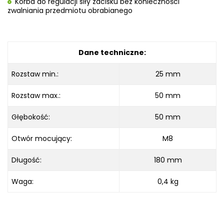
Korba do regulacji siły zacisku bez konieczności
zwalniania przedmiotu obrabianego
Dane techniczne:
Rozstaw min.:
25 mm
Rozstaw max.:
50 mm
Głębokość:
50 mm
Otwór mocujący:
M8
Długość:
180 mm
Waga:
0,4 kg