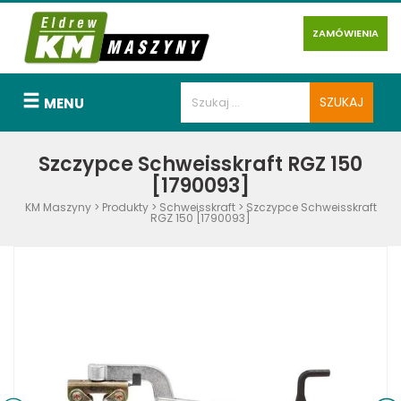
ZAMÓWIENIA
MENU
Szczypce Schweisskraft RGZ 150
[1790093]
KM Maszyny
>
Produkty
>
Schweisskraft
>
Szczypce Schweisskraft
RGZ 150 [1790093]