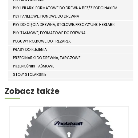
PIŁY I PILARKI FORMATOWE DO DREWNA BEZ/Z PODCINAKIEM
PIŁY PANELOWE, PIONOWE DO DREWNA
PIŁY DO CIĘCIA DREWNA, STOŁOWE, PRECYZYJNE, HEBLARKI
PIŁY TAŚMOWE, FORMATOWE DO DREWNA
POSUWY ROLKOWE DO FREZAREK
PRASY DO KLEJENIA
PRZECINARKI DO DREWNA, TARCZOWE
PRZENOŚNIKI TAŚMOWE
STOŁY STOLARSKIE
STOŁY SZLIFIERSKIE DO DREWNA
Zobacz także
STRUGARKI DO DREWNA
STOJAKI HOLZSTAR
SZCZOTKARKI
SZLIFIERKI DO DREWNA, DŁUGOTAŚMOWE, SZEROKOTAŚMOWE,
KRAWĘDZIOWE
TOKARKI DO DREWNA
UKOŚNICE, PIŁY TARCZOWE DO DREWNA