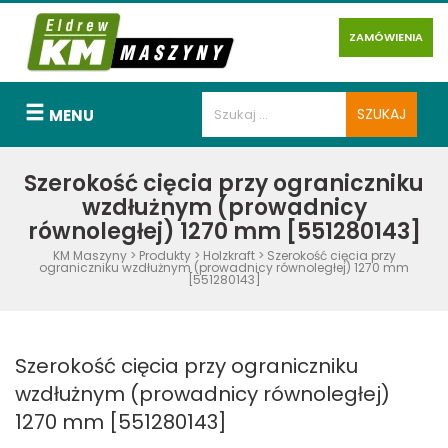
ZAMÓWIENIA
MENU
Szerokość cięcia przy ograniczniku
wzdłużnym (prowadnicy
równoległej) 1270 mm [551280143]
KM Maszyny
>
Produkty
>
Holzkraft
>
Szerokość cięcia przy
ograniczniku wzdłużnym (prowadnicy równoległej) 1270 mm
[551280143]
Szerokość cięcia przy ograniczniku
wzdłużnym (prowadnicy równoległej)
1270 mm [551280143]