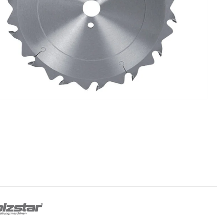
NIKI I URZĄDZENIA
STOŁY SZLIFIE
CHOWE
SZLIFIERKI DO
RY WARSZTATOWE UNICRAFT
UCHWYTY DO
NAJAZDOWE UNICRAFT
WYPOSAŻENI
 ZABEZPIECZAJĄCE UNICRAFT
NOŻYCOWE UNICRAFT
E BRAMOWE UNICRAFT
NIA TRANSPORTOWE UNICRAFT
KI UNICRAFT
ATORY UNICRAFT
ALETOWE UNICRAFT
IKI ŚCIENNE UNICRAFT
WE
ŻENIE DODATKOWE
FT