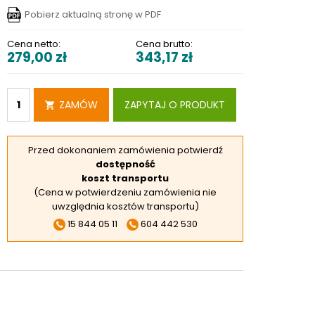
RSKIE
Pobierz aktualną stronę w PDF
 ELEKTROD
Cena netto:
Cena brutto:
279,00
zł
343,17
zł
 OBROTNIKÓW
E DODATKOWE
ZAMÓW
ZAPYTAJ O PRODUKT
Przed dokonaniem zamówienia potwierdź
dostępność
koszt transportu
(Cena w potwierdzeniu zamówienia nie
uwzględnia kosztów transportu)
15 844 05 11
604 442 530