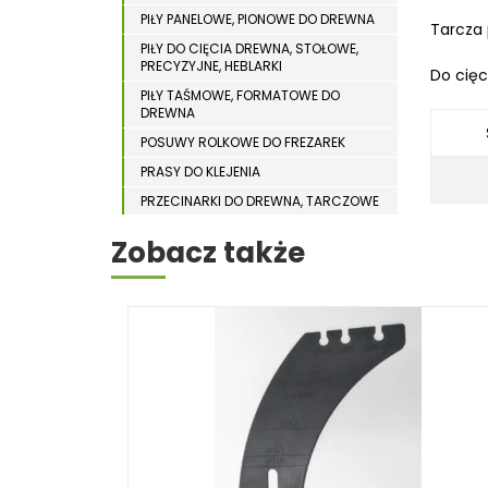
WYPOSAŻENIE DODATKOWE MASZYN DO
WIERTARKI MAGNETYCZNE
PIŁY PANELOWE, PIONOWE DO DREWNA
DREWNA
Tarcza 
PIŁY DO CIĘCIA DREWNA, STOŁOWE,
WIERTARKO – FREZARKI STOŁOWE
PRECYZYJNE, HEBLARKI
Do cięc
WYKRAWARKI DO BLACHY
PIŁY TAŚMOWE, FORMATOWE DO
DREWNA
WYPOSAŻENIE DODATKOWE METAL
POSUWY ROLKOWE DO FREZAREK
WYPOSAŻENIE DODATKOWE OPTI
PRASY DO KLEJENIA
ZAGINARKI DO BLACHY
PRZECINARKI DO DREWNA, TARCZOWE
ŻŁOBIARKI DO BLACHY
PRZENOŚNIKI TAŚMOWE
Zobacz także
STOŁY STOLARSKIE
STOŁY SZLIFIERSKIE DO DREWNA
STRUGARKI DO DREWNA
STOJAKI HOLZSTAR
SZCZOTKARKI
SZLIFIERKI DO DREWNA,
DŁUGOTAŚMOWE, SZEROKOTAŚMOWE,
KRAWĘDZIOWE
TOKARKI DO DREWNA