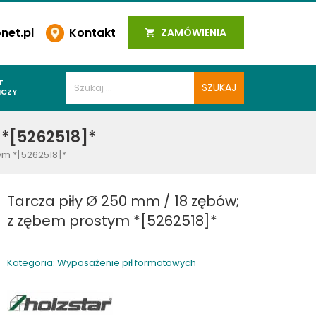
et.pl
Kontakt
ZAMÓWIENIA
T
ICZY
PAWALNICZE
 *[5262518]*
 SPOIN
ym *[5262518]*
PAWALNICZE
WALNICZE
Tarcza piły Ø 250 mm / 18 zębów;
Y SPAWALNICZE
z zębem prostym *[5262518]*
 PLAZMOWE
PAWALNICZE
Kategoria: Wyposażenie pił formatowych
LNICZE