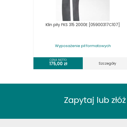
UKOŚNICE, PIŁY TARCZOWE DO
DREWNA
URZĄDZENIA WIELOCZYNNOŚCIOWE
DO DREWNA
Klin piły FKS 315 2000E [05900317C107]
WIERTARKI POZIOME DO DREWNA,
WIELOWRZECIONOWE, UNIWERSALNE
WYRZYNARKI DO DREWNA, STOŁOWE
Wyposażenie pił formatowych
WYPOSAŻENIE DODATKOWE MASZYN
DO DREWNA
WYPOSAŻENIE FREZAREK
CENA NETTO
175,00
zł
Szczegóły
WYPOSAŻENIE ŁUPAREK
WYPOSAŻENIE ODCIĄGÓW MASZYN
DO DREWNA
WYPOSAŻENIE OKLEINIAREK
WYPOSAŻENIE PIŁ FORMATOWYCH
Zapytaj lub zł
WYPOSAŻENIE PIŁ STOŁOWYCH
WYPOSAŻENIE PIŁ TARCZOWYCH DO
DREWNA
WYPOSAŻENIE PIŁ TAŚMOWYCH DO
DREWNA