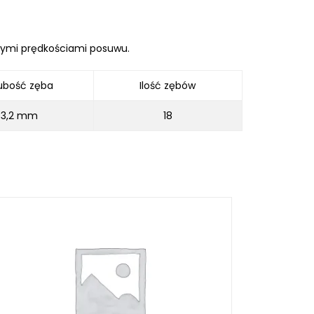
zymi prędkościami posuwu.
ubo
ść
z
ę
ba
Ilo
ść
z
ę
b
ó
w
3,2 mm
18