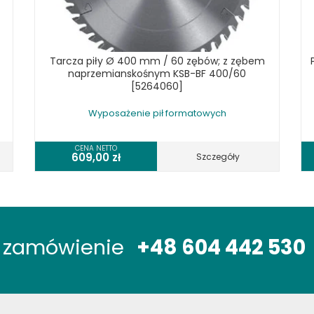
Tarcza piły Ø 400 mm / 60 zębów; z zębem
naprzemianskośnym KSB-BF 400/60
[5264060]
Wyposażenie pił formatowych
CENA NETTO
609,00
zł
Szczegóły
óż zamówienie
+48 604 442 530