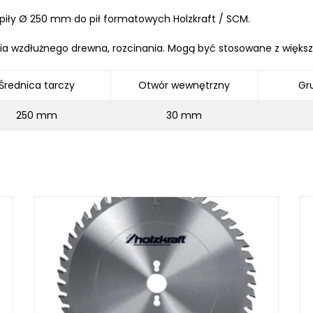
piły
Ø
250 mm do pił formatowych Holzkraft / SCM.
ia wzdłużnego drewna, rozcinania. Mogą być stosowane z więks
LKRAFT
Ś
rednica tarczy
Otwór wewn
ę
trzny
Gr
MUM
250 mm
30 mm