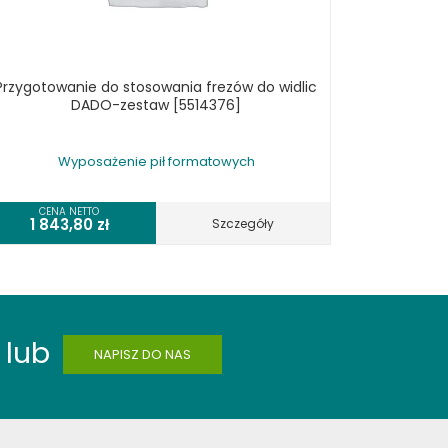
Przygotowanie do stosowania frezów do widlic
DADO-zestaw [5514376]
Wyposażenie pił formatowych
CENA NETTO
1 843,80
zł
Szczegóły
lub
NAPISZ DO NAS