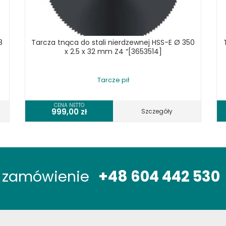
8
Tarcza tnąca do stali nierdzewnej HSS-E Ø 350
x 2.5 x 32 mm Z4 “[3653514]
Tarcze pił
CENA NETTO
999,00
zł
Szczegóły
óż zamówienie
+48 604 442 530