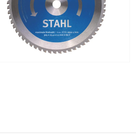
NIKI I URZĄDZENIA
STOŁY SZLIFIE
CHOWE
SZLIFIERKI DO
RY WARSZTATOWE UNICRAFT
UCHWYTY DO
NAJAZDOWE UNICRAFT
WYPOSAŻENI
 ZABEZPIECZAJĄCE UNICRAFT
NOŻYCOWE UNICRAFT
E BRAMOWE UNICRAFT
NIA TRANSPORTOWE UNICRAFT
KI UNICRAFT
ATORY UNICRAFT
ALETOWE UNICRAFT
IKI ŚCIENNE UNICRAFT
WE
ŻENIE DODATKOWE
FT