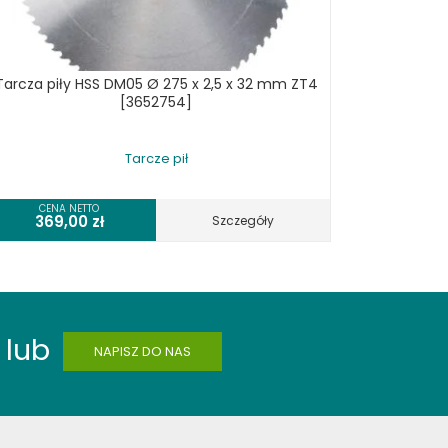
Tarcza piły HSS DM05 Ø 275 x 2,5 x 32 mm ZT4
[3652754]
Tarcze pił
CENA NETTO
369,00
zł
Szczegóły
lub
NAPISZ DO NAS