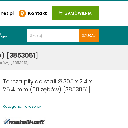
et.pl
Kontakt
ZAMÓWIENIA
T
ICZY
PAWALNICZE
w) [3853051]
 SPOIN
zębów) [3853051]
PAWALNICZE
WALNICZE
Tarcza piły do stali Ø 305 x 2.4 x
Y SPAWALNICZE
25.4 mm (60 zębów) [3853051]
 PLAZMOWE
PAWALNICZE
Kategoria: Tarcze pił
LNICZE