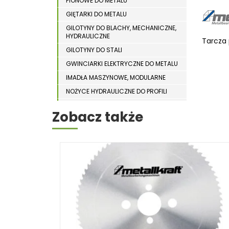
PIONOWE DO METALU
WYPOSAŻENIE DODATKOWE MASZYN DO
WIERTARKI MAGNETYCZNE
DREWNA
GIĘTARKI DO METALU
WIERTARKO – FREZARKI STOŁOWE
GILOTYNY DO BLACHY, MECHANICZNE,
HYDRAULICZNE
WYKRAWARKI DO BLACHY
Tarcza 
GILOTYNY DO STALI
WYPOSAŻENIE DODATKOWE METAL
GWINCIARKI ELEKTRYCZNE DO METALU
WYPOSAŻENIE DODATKOWE OPTI
IMADŁA MASZYNOWE, MODULARNE
ZAGINARKI DO BLACHY
NOŻYCE HYDRAULICZNE DO PROFILI
ODCIĄGI DLA SZLIFIEREK DO METALU
ŻŁOBIARKI DO BLACHY
Zobacz także
OSTRZARKI DO WIERTEŁ
PIŁY TARCZOWE DO METALU,
ALUMINIUM
PIŁY TAŚMOWE DO METALU
POLERKI
PRASY DO OBRÓBKI PLASTYCZNEJ
METALU
SPĘCZARKI
STOJAKI