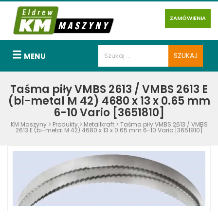
ZAMÓWIENIA
MENU
Taśma piły VMBS 2613 / VMBS 2613 E
(bi-metal M 42) 4680 x 13 x 0.65 mm
6-10 Vario [3651810]
KM Maszyny
>
Produkty
>
Metallkraft
>
Taśma piły VMBS 2613 / VMBS
2613 E (bi-metal M 42) 4680 x 13 x 0.65 mm 6-10 Vario [3651810]