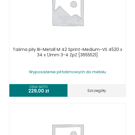
STOŁY ROLKOWE
SZLIFIERKI DO METALU, PŁASZCZYZN
TOKARKI
TOKARKI CNC
URZĄDZENIA WIELOCZYNNOŚCIOWE
WALCARKI DO BLACHY
Taśma piły Bi-Metall M 42 Sprint-Medium-VS 4520 x
WIERTARKI KOLUMNOWE, SŁUPOWE, STOŁOWE
34 x 1,1mm 3-4 ZpZ [3655521]
WIERTARKI MAGNETYCZNE
WIERTARKO - FREZARKI STOŁOWE DO METALU, WIELOFUNKCYJNE
Wyposażenie pił taśmowych do metalu
WYKRAWARKI DO BLACHY, PNEUMATYCZNE
ZAGINARKI DO BLACHY, MECHANICZNE
CENA NETTO
229,00
zł
Szczegóły
ŻŁOBIARKI DO BLACHY
WYPOSAŻENIE DODATKOWE METALLKRAFT
WYPOSAŻENIE GRAWEREK
WYPOSAŻENIE FREZAREK KRAWĘDZIOWYCH
WYPOSAŻENIE GIĘTAREK
WYPOSAŻENIE GILOTYN