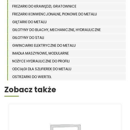
FREZARKI DO KRAWĘDZI, GRATOWNICE
FREZARKI KONWENCJONALNE, PIONOWE DO METALU
GIĘTARKI DO METALU
GILOTYNY DO BLACHY, MECHANICZNE, HYDRAULICZNE
GILOTYNY DO STALI
GWINCIARKI ELEKTRYCZNE DO METALU
IMADŁA MASZYNOWE, MODULARNE
NOŻYCE HYDRAULICZNE DO PROFILI
ODCIĄGI DLA SZLIFIEREK DO METALU
OSTRZARKI DO WIERTEŁ
PIŁY TARCZOWE DO METALU, ALUMINIUM
Zobacz także
PIŁY TAŚMOWE DO METALU
POLERKI
PRASY DO OBRÓBKI PLASTYCZNEJ METALU
SPĘCZARKI
STOJAKI