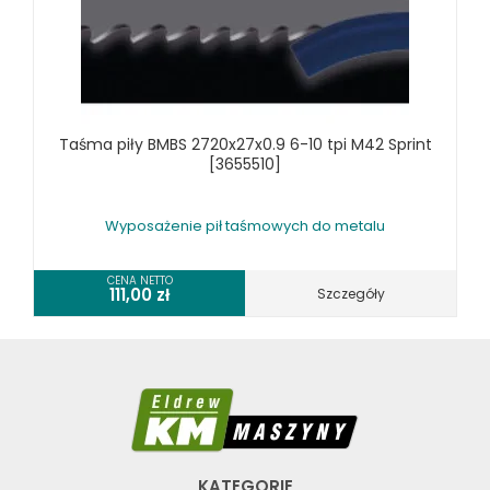
SPRĘŻARKI I NARZĘDZIA PNEUMATYCZNE
SPRZĘT SPAWALNICZY
RÓŻNE OKAZJE
Taśma piły BMBS 2720x27x0.9 6-10 tpi M42 Sprint
KOSZT DOSTAWY
[3655510]
Wyposażenie pił taśmowych do metalu
CENA NETTO
111,00
zł
Szczegóły
KATEGORIE