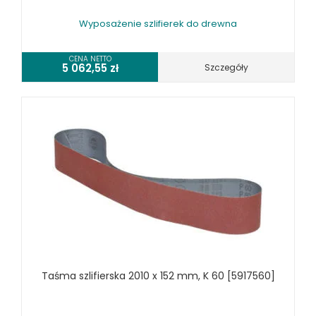
URZĄDZENIA WARSZTATOWE I TRANSPORTOWE
Wyposażenie szlifierek do drewna
SPRZĘT CZYSZCZĄCY
CENA NETTO
5 062,55
zł
Szczegóły
SPRĘŻARKI I NARZĘDZIA PNEUMATYCZNE
SPRZĘT SPAWALNICZY
RÓŻNE OKAZJE
KOSZT DOSTAWY
Taśma szlifierska 2010 x 152 mm, K 60 [5917560]