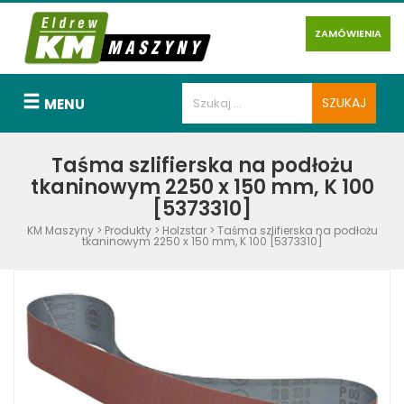
ZAMÓWIENIA
MENU
Taśma szlifierska na podłożu
tkaninowym 2250 x 150 mm, K 100
[5373310]
KM Maszyny
>
Produkty
>
Holzstar
>
Taśma szlifierska na podłożu
tkaninowym 2250 x 150 mm, K 100 [5373310]