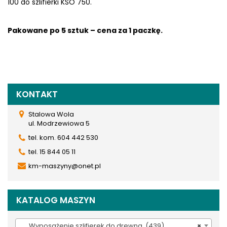
100 do szlifierki KSO 750.
Pakowane po 5 sztuk – cena za 1 paczkę.
KONTAKT
Stalowa Wola
ul. Modrzewiowa 5
tel. kom. 604 442 530
tel. 15 844 05 11
km-maszyny@onet.pl
KATALOG MASZYN
Wyposażenie szlifierek do drewna (439)
×