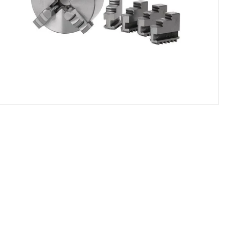
NIKI I URZĄDZENIA
STOŁY SZLIFIE
CHOWE
SZLIFIERKI DO
RY WARSZTATOWE UNICRAFT
UCHWYTY DO
NAJAZDOWE UNICRAFT
WYPOSAŻENI
 ZABEZPIECZAJĄCE UNICRAFT
NOŻYCOWE UNICRAFT
E BRAMOWE UNICRAFT
NIA TRANSPORTOWE UNICRAFT
KI UNICRAFT
ATORY UNICRAFT
ALETOWE UNICRAFT
IKI ŚCIENNE UNICRAFT
WE
ŻENIE DODATKOWE
FT