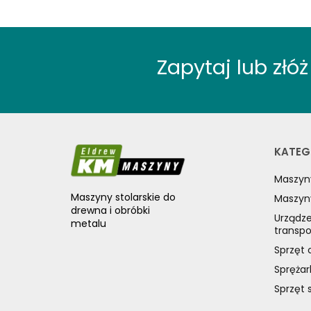
SPRZĘT SPAWALNICZY
RÓŻNE OKAZJE
Zapytaj lub zł
KOSZT DOSTAWY
KATEG
Maszyn
Maszyny stolarskie do
Maszyn
drewna i obróbki
Urządze
metalu
transp
Sprzęt 
Sprężar
Sprzęt 