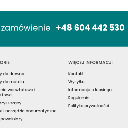
óż zamówienie
+48 604 442 530
ORIE
WIĘCEJ INFORMACJI
y do drewna
Kontakt
y do metalu
Wysyłka
nia warsztatowe i
Informacje o leasingu
ortowe
Regulamin
czyszczący
Polityka prywatności
ki i narzędzia pneumatyczne
spawalniczy