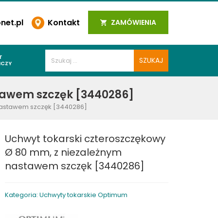
et.pl
Kontakt
ZAMÓWIENIA
T
ICZY
PAWALNICZE
stawem szczęk [3440286]
 SPOIN
 nastawem szczęk [3440286]
PAWALNICZE
WALNICZE
Uchwyt tokarski czteroszczękowy
Y SPAWALNICZE
Ø 80 mm, z niezależnym
 PLAZMOWE
nastawem szczęk [3440286]
PAWALNICZE
Kategoria: Uchwyty tokarskie Optimum
LNICZE