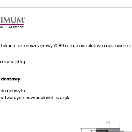
LKRAFT
MUM
tokarski czteroszczękowy Ø 80 mm, z niezależnym nastawem s
około 1,6 kg
 dostawy:
 do uchwytu
aw twardych odwracalnych szczęk