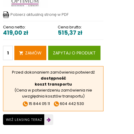
RSKIE
 ELEKTROD
Pobierz aktualną stronę w PDF
 OBROTNIKÓW
Cena netto:
Cena brutto:
419,00
zł
515,37
zł
E DODATKOWE
ZAMÓW
ZAPYTAJ O PRODUKT
Przed dokonaniem zamówienia potwierdź
dostępność
koszt transportu
(Cena w potwierdzeniu zamówienia nie
uwzględnia kosztów transportu)
15 844 05 11
604 442 530
WEŹ LEASING TERAZ