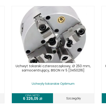
Uchwyt tokarski czteroszczękowy, Ø 250 mm,
samocentrujący, BISON nr 5 [3450216]
Uchwyty tokarskie Optimum
CENA NETTO
6 326,05
zł
Szczegóły