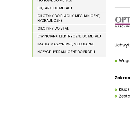
PIONOWE DO METALU
WYPOSAŻENIE DODATKOWE MASZYN DO
WIERTARKI MAGNETYCZNE
DREWNA
GIĘTARKI DO METALU
WIERTARKO – FREZARKI STOŁOWE
GILOTYNY DO BLACHY, MECHANICZNE,
HYDRAULICZNE
WYKRAWARKI DO BLACHY
GILOTYNY DO STALI
WYPOSAŻENIE DODATKOWE METAL
GWINCIARKI ELEKTRYCZNE DO METALU
WYPOSAŻENIE DODATKOWE OPTI
IMADŁA MASZYNOWE, MODULARNE
Uchwyt 
ZAGINARKI DO BLACHY
NOŻYCE HYDRAULICZNE DO PROFILI
ODCIĄGI DLA SZLIFIEREK DO METALU
ŻŁOBIARKI DO BLACHY
Waga 
OSTRZARKI DO WIERTEŁ
PIŁY TARCZOWE DO METALU,
Zakres
ALUMINIUM
PIŁY TAŚMOWE DO METALU
Klucz
POLERKI
Zest
PRASY DO OBRÓBKI PLASTYCZNEJ
METALU
SPĘCZARKI
STOJAKI