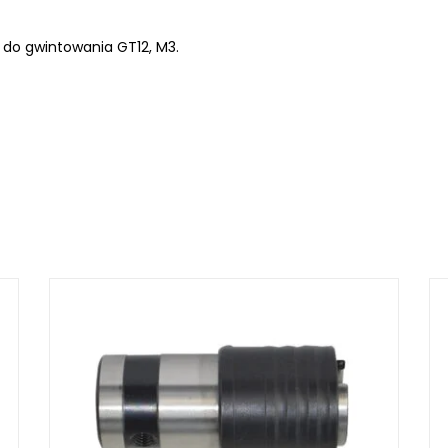
do gwintowania GT12, M3.
LKRAFT
MUM