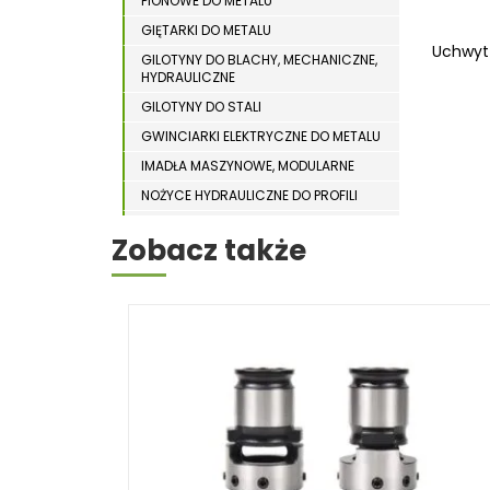
PIONOWE DO METALU
WYPOSAŻENIE DODATKOWE MASZYN DO
WIERTARKI MAGNETYCZNE
DREWNA
GIĘTARKI DO METALU
WIERTARKO – FREZARKI STOŁOWE
Uchwyt 
GILOTYNY DO BLACHY, MECHANICZNE,
HYDRAULICZNE
WYKRAWARKI DO BLACHY
GILOTYNY DO STALI
WYPOSAŻENIE DODATKOWE METAL
GWINCIARKI ELEKTRYCZNE DO METALU
WYPOSAŻENIE DODATKOWE OPTI
IMADŁA MASZYNOWE, MODULARNE
ZAGINARKI DO BLACHY
NOŻYCE HYDRAULICZNE DO PROFILI
ODCIĄGI DLA SZLIFIEREK DO METALU
ŻŁOBIARKI DO BLACHY
Zobacz także
OSTRZARKI DO WIERTEŁ
PIŁY TARCZOWE DO METALU,
ALUMINIUM
PIŁY TAŚMOWE DO METALU
POLERKI
PRASY DO OBRÓBKI PLASTYCZNEJ
METALU
SPĘCZARKI
STOJAKI