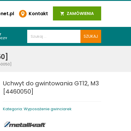
et.pl
Kontakt
ZAMÓWIENIA
T
ICZY
PAWALNICZE
50]
 SPOIN
60050]
PAWALNICZE
WALNICZE
Uchwyt do gwintowania GT12, M3
Y SPAWALNICZE
[4460050]
 PLAZMOWE
PAWALNICZE
Kategoria: Wyposażenie gwinciarek
LNICZE