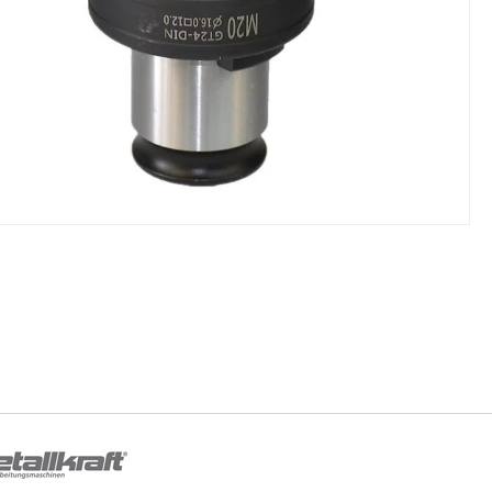
NIKI I URZĄDZENIA
STOŁY SZLIFIE
CHOWE
SZLIFIERKI DO
RY WARSZTATOWE UNICRAFT
UCHWYTY DO
NAJAZDOWE UNICRAFT
WYPOSAŻENI
 ZABEZPIECZAJĄCE UNICRAFT
NOŻYCOWE UNICRAFT
E BRAMOWE UNICRAFT
NIA TRANSPORTOWE UNICRAFT
KI UNICRAFT
ATORY UNICRAFT
ALETOWE UNICRAFT
IKI ŚCIENNE UNICRAFT
WE
ŻENIE DODATKOWE
FT