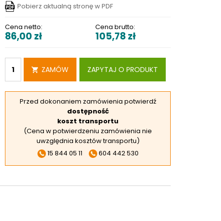
Pobierz aktualną stronę w PDF
RSKIE
 ELEKTROD
Cena netto:
Cena brutto:
86,00
zł
105,78
zł
 OBROTNIKÓW
E DODATKOWE
ZAMÓW
ZAPYTAJ O PRODUKT
Przed dokonaniem zamówienia potwierdź
dostępność
koszt transportu
(Cena w potwierdzeniu zamówienia nie
uwzględnia kosztów transportu)
15 844 05 11
604 442 530