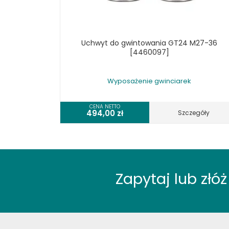
STOŁY ROLKOWE
SZLIFIERKI DO METALU, PŁASZCZYZN
TOKARKI
Uchwyt do gwintowania GT24 M27-36
TOKARKI CNC
[4460097]
URZĄDZENIA WIELOCZYNNOŚCIOWE
WALCARKI DO BLACHY
Wyposażenie gwinciarek
WIERTARKI KOLUMNOWE, SŁUPOWE,
STOŁOWE
CENA NETTO
WIERTARKI MAGNETYCZNE
494,00
zł
Szczegóły
WIERTARKO - FREZARKI STOŁOWE DO
METALU, WIELOFUNKCYJNE
WYKRAWARKI DO BLACHY,
PNEUMATYCZNE
ZAGINARKI DO BLACHY, MECHANICZNE
Zapytaj lub zł
ŻŁOBIARKI DO BLACHY
WYPOSAŻENIE DODATKOWE
METALLKRAFT
WYPOSAŻENIE GRAWEREK
WYPOSAŻENIE FREZAREK