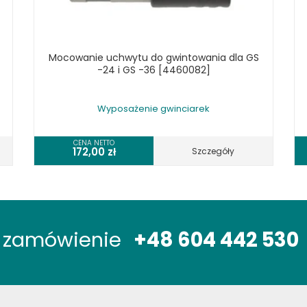
Mocowanie uchwytu do gwintowania dla GS
-24 i GS -36 [4460082]
Wyposażenie gwinciarek
CENA NETTO
172,00
zł
Szczegóły
óż zamówienie
+48 604 442 530