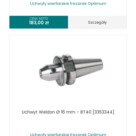
Uchwyty wiertarskie frezarek Optimum
WYKRAWARKI DO BLACHY, PNEUMATYCZNE
ZAGINARKI DO BLACHY, MECHANICZNE
CENA NETTO
183,00
zł
Szczegóły
ŻŁOBIARKI DO BLACHY
WYPOSAŻENIE DODATKOWE METALLKRAFT
WYPOSAŻENIE DODATKOWE OPTIMUM
POZOSTAŁE WYPOSAŻENIE OPTIMUM
OŚWIETLENIE PRZEMYSŁOWE LED
WYPOSAŻENIE FREZAREK OPTIMUM
WYPOSAŻENIE PIŁ TARCZOWYCH OPTIMUM
WYPOSAŻENIE PIŁ TAŚMOWYCH OPTIMUM
WYPOSAŻENIE STOŁÓW OBROTOWYCH
WYPOSAŻENIE STOŁÓW ROLKOWYCH OPTIMUM
WYPOSAŻENIE SZLIFIEREK OPTIMUM
Uchwyt Weldon Ø 16 mm – BT40 [3353344]
WYPOSAŻENIE TOKAREK OPTIMUM
WYPOSAŻENIE WIERTAREK OPTIMUM
URZĄDZENIA WARSZTATOWE I TRANSPORTOWE
Uchwyty wiertarskie frezarek Optimum