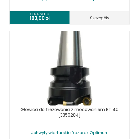
SPRZĘT CZYSZCZĄCY
CENA NETTO
SPRĘŻARKI I NARZĘDZIA PNEUMATYCZNE
183,00
zł
Szczegóły
SPRZĘT SPAWALNICZY
RÓŻNE OKAZJE
KOSZT DOSTAWY
Głowica do frezowania z mocowaniem BT 40
[3350204]
Uchwyty wiertarskie frezarek Optimum