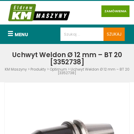
ZAMÓWIENIA
MENU
Uchwyt Weldon Ø 12 mm – BT 20
[3352738]
KM Maszyny
>
Produkty
>
Optimum
>
Uchwyt Weldon Ø 12 mm – BT 20
[3352738]