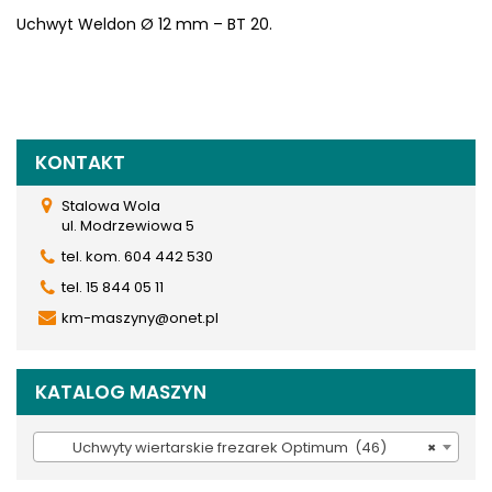
Uchwyt Weldon Ø 12 mm – BT 20.
KONTAKT
Stalowa Wola
ul. Modrzewiowa 5
tel. kom. 604 442 530
tel. 15 844 05 11
km-maszyny@onet.pl
KATALOG MASZYN
Uchwyty wiertarskie frezarek Optimum (46)
×