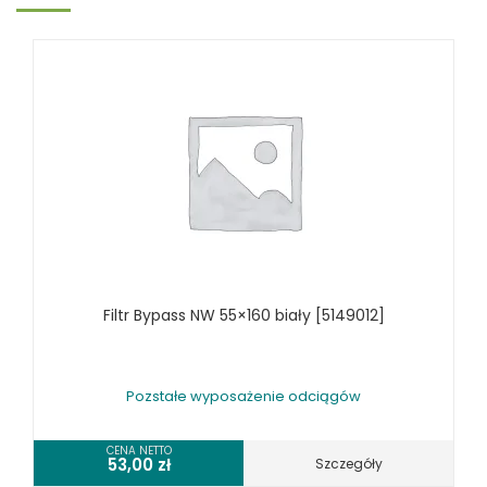
STOJAKI HOLZSTAR
SZCZOTKARKI
SZLIFIERKI DO DREWNA, DŁUGOTAŚMOWE, SZEROKOTAŚMOWE,
KRAWĘDZIOWE
TOKARKI DO DREWNA
UKOŚNICE, PIŁY TARCZOWE DO DREWNA
URZĄDZENIA WIELOCZYNNOŚCIOWE DO DREWNA
WIERTARKI POZIOME DO DREWNA, WIELOWRZECIONOWE,
UNIWERSALNE
WYRZYNARKI DO DREWNA, STOŁOWE
WYPOSAŻENIE DODATKOWE MASZYN DO DREWNA
WYPOSAŻENIE FREZAREK
Filtr Bypass NW 55×160 biały [5149012]
WYPOSAŻENIE ŁUPAREK
WYPOSAŻENIE ODCIĄGÓW MASZYN DO DREWNA
Pozstałe wyposażenie odciągów
WYPOSAŻENIE OKLEINIAREK
WYPOSAŻENIE PIŁ FORMATOWYCH
CENA NETTO
WYPOSAŻENIE PIŁ STOŁOWYCH
53,00
zł
Szczegóły