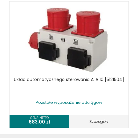
SPRZĘT SPAWALNICZY
RÓŻNE OKAZJE
KOSZT DOSTAWY
Układ automatycznego sterowania ALA 10 [5121504]
Pozstałe wyposażenie odciągów
CENA NETTO
683,00
zł
Szczegóły