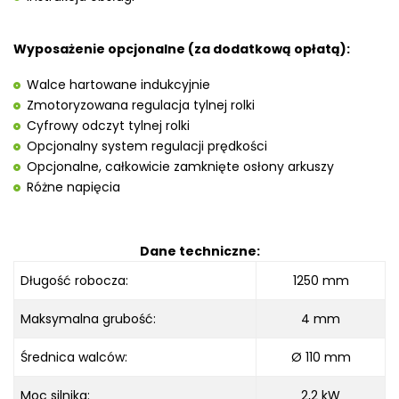
Wyposażenie opcjonalne (za dodatkową opłatą):
Walce hartowane indukcyjnie
Zmotoryzowana regulacja tylnej rolki
Cyfrowy odczyt tylnej rolki
Opcjonalny system regulacji prędkości
Opcjonalne, całkowicie zamknięte osłony arkuszy
Różne napięcia
Dane techniczne:
Długość robocza
:
1250
mm
Maksymalna grubość
:
4 mm
Średnica walców:
Ø
110 mm
Moc silnika:
2,2 kW