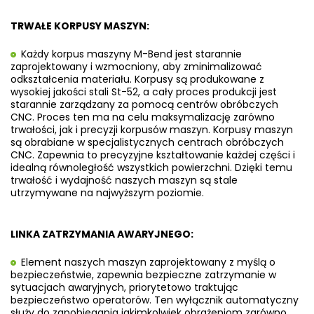
TRWAŁE KORPUSY MASZYN:
Każdy korpus maszyny M-Bend jest starannie
zaprojektowany i wzmocniony, aby zminimalizować
odkształcenia materiału. Korpusy są produkowane z
wysokiej jakości stali St-52, a cały proces produkcji jest
starannie zarządzany za pomocą centrów obróbczych
CNC. Proces ten ma na celu maksymalizację zarówno
trwałości, jak i precyzji korpusów maszyn. Korpusy maszyn
są obrabiane w specjalistycznych centrach obróbczych
CNC. Zapewnia to precyzyjne kształtowanie każdej części i
idealną równoległość wszystkich powierzchni. Dzięki temu
trwałość i wydajność naszych maszyn są stale
utrzymywane na najwyższym poziomie.
LINKA ZATRZYMANIA AWARYJNEGO:
Element naszych maszyn zaprojektowany z myślą o
bezpieczeństwie, zapewnia bezpieczne zatrzymanie w
sytuacjach awaryjnych, priorytetowo traktując
bezpieczeństwo operatorów. Ten wyłącznik automatyczny
służy do zapobiegania
jakimkolwiek obrażeniom zarówno