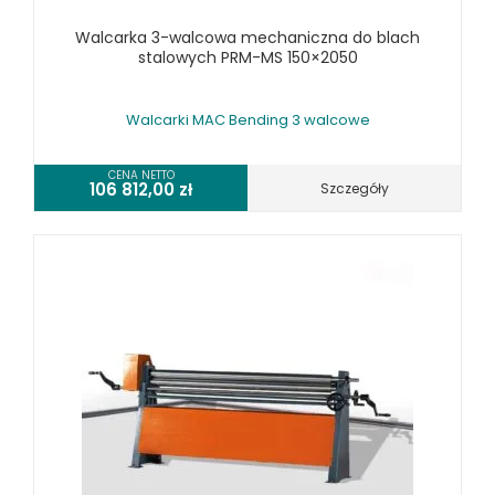
RÓŻNE OKAZJE
Walcarka 3-walcowa mechaniczna do blach
stalowych PRM-MS 150×2050
KOSZT DOSTAWY
Walcarki MAC Bending 3 walcowe
CENA NETTO
106 812,00
zł
Szczegóły