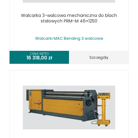
WALCARKI DO BLACHY
Walcarka 3-walcowa mechaniczna do blach
WALCARKI DO BLACHY MAC BENDING
stalowych PRM-M 46×1250
WALCARKI DO BLACHY METALLKRAFT
WIERTARKI KOLUMNOWE, SŁUPOWE, STOŁOWE
Walcarki MAC Bending 3 walcowe
WIERTARKI MAGNETYCZNE
WIERTARKO - FREZARKI STOŁOWE DO METALU, WIELOFUNKCYJNE
CENA NETTO
16 318,00
zł
Szczegóły
WYKRAWARKI DO BLACHY, PNEUMATYCZNE
ZAGINARKI DO BLACHY, MECHANICZNE
ŻŁOBIARKI DO BLACHY
WYPOSAŻENIE DODATKOWE METALLKRAFT
WYPOSAŻENIE DODATKOWE OPTIMUM
URZĄDZENIA WARSZTATOWE I TRANSPORTOWE
SPRZĘT CZYSZCZĄCY
SPRĘŻARKI I NARZĘDZIA PNEUMATYCZNE
SPRZĘT SPAWALNICZY