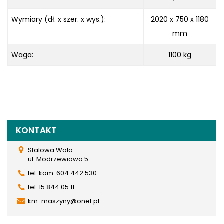
Wymiary (dł. x szer. x wys.):
2020 x 750 x
1180
mm
Waga:
1100 kg
KONTAKT
Stalowa Wola
ul. Modrzewiowa 5
tel. kom. 604 442 530
tel. 15 844 05 11
km-maszyny@onet.pl