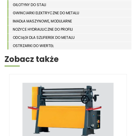
GILOTYNY DO STALI
GWINCIARKI ELEKTRYCZNE DO METALU
IMADŁA MASZYNOWE, MODULARNE
NOŻYCE HYDRAULICZNE DO PROFILI
ODCIĄGI DLA SZLIFIEREK DO METALU
OSTRZARKI DO WIERTEŁ
PIŁY TARCZOWE DO METALU, ALUMINIUM
Zobacz także
PIŁY TAŚMOWE DO METALU
POLERKI
PRASY DO OBRÓBKI PLASTYCZNEJ METALU
SPĘCZARKI
STOJAKI
STOŁY ROLKOWE
SZLIFIERKI DO METALU, PŁASZCZYZN
TOKARKI
TOKARKI CNC
URZĄDZENIA WIELOCZYNNOŚCIOWE