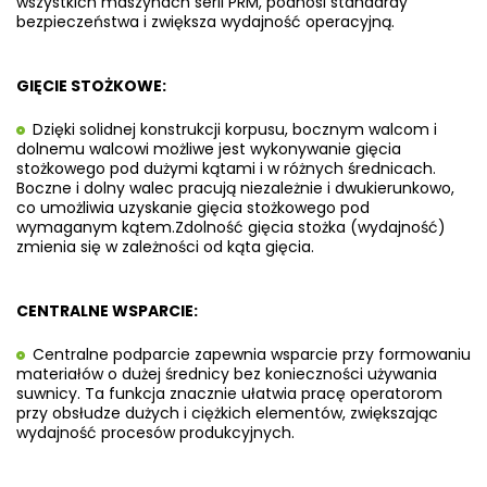
wszystkich maszynach serii PRM,
podnosi standardy
bezpieczeństwa i zwiększa wydajność operacyjną.
GIĘCIE STOŻKOWE:
Dzięki solidnej konstrukcji korpusu, bocznym walcom i
dolnemu walcowi możliwe jest wykonywanie gięcia
stożkowego pod dużymi kątami i w różnych średnicach.
Boczne i dolny walec pracują niezależnie i dwukierunkowo,
co umożliwia uzyskanie gięcia stożkowego pod
wymaganym kątem.
Zdolność gięcia stożka (wydajność)
zmienia się w zależności od kąta gięcia.
CENTRALNE WSPARCIE:
Centralne podparcie zapewnia wsparcie przy formowaniu
materiałów o dużej średnicy bez konieczności używania
suwnicy. Ta funkcja znacznie ułatwia pracę operatorom
przy obsłudze dużych i ciężkich elementów, zwiększając
wydajność procesów produkcyjnych.