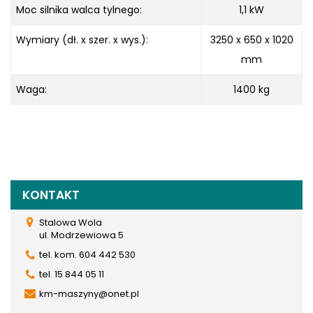
Moc silnika walca tylnego:
1,1 kW
Wymiary (dł. x szer. x wys.):
3250 x 650 x
1020
mm
Waga:
1400 kg
KONTAKT
Stalowa Wola
ul. Modrzewiowa 5
tel. kom. 604 442 530
tel. 15 844 05 11
km-maszyny@onet.pl