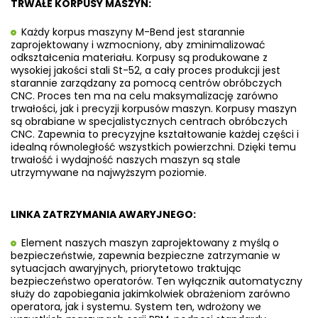
TRWAŁE KORPUSY MASZYN:
Każdy korpus maszyny M-Bend jest starannie
zaprojektowany i wzmocniony, aby zminimalizować
odkształcenia materiału. Korpusy są produkowane z
wysokiej jakości stali St-52, a cały proces produkcji jest
starannie zarządzany za pomocą centrów obróbczych
CNC. Proces ten ma na celu maksymalizację zarówno
trwałości, jak i precyzji korpusów maszyn. Korpusy maszyn
są obrabiane w specjalistycznych centrach obróbczych
CNC. Zapewnia to precyzyjne kształtowanie każdej części i
idealną równoległość wszystkich powierzchni. Dzięki temu
trwałość i wydajność naszych maszyn są stale
utrzymywane na najwyższym poziomie.
LINKA ZATRZYMANIA AWARYJNEGO:
Element naszych maszyn zaprojektowany z myślą o
bezpieczeństwie, zapewnia bezpieczne zatrzymanie w
sytuacjach awaryjnych, priorytetowo traktując
bezpieczeństwo operatorów. Ten wyłącznik automatyczny
służy do zapobiegania
jakimkolwiek obrażeniom zarówno
operatora, jak i systemu. System ten, wdrożony we