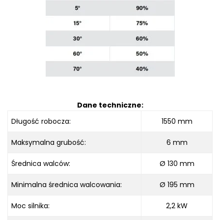
Dane techniczne:
Długość robocza
:
1550
mm
Maksymalna grubość
:
6 mm
Średnica walców:
Ø
130 mm
Minimalna średnica walcowania
:
Ø
195 mm
Moc silnika
:
2,2 kW