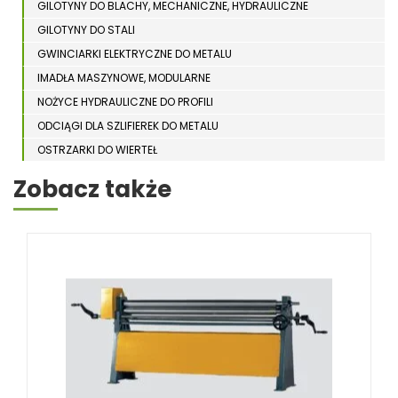
GILOTYNY DO BLACHY, MECHANICZNE, HYDRAULICZNE
GILOTYNY DO STALI
GWINCIARKI ELEKTRYCZNE DO METALU
IMADŁA MASZYNOWE, MODULARNE
NOŻYCE HYDRAULICZNE DO PROFILI
ODCIĄGI DLA SZLIFIEREK DO METALU
OSTRZARKI DO WIERTEŁ
PIŁY TARCZOWE DO METALU, ALUMINIUM
Zobacz także
PIŁY TAŚMOWE DO METALU
POLERKI
PRASY DO OBRÓBKI PLASTYCZNEJ METALU
SPĘCZARKI
STOJAKI
STOŁY ROLKOWE
SZLIFIERKI DO METALU, PŁASZCZYZN
TOKARKI
TOKARKI CNC