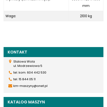
mm
Waga:
2100 kg
KONTAKT
Stalowa Wola
ul. Modrzewiowa 5
tel. kom. 604 442 530
tel. 15 844 05 11
km-maszyny@onet.pl
KATALOG MASZYN