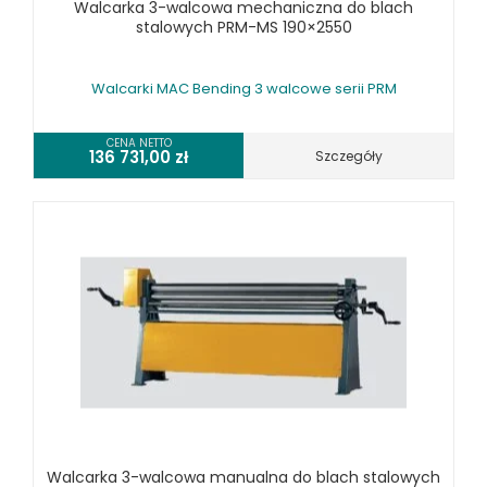
Walcarka 3-walcowa mechaniczna do blach
WALCARKI DO BLACHY MAC BENDING
stalowych PRM-MS 190×2550
WALCARKI DO BLACHY METALLKRAFT
WIERTARKI KOLUMNOWE, SŁUPOWE, STOŁOWE
Walcarki MAC Bending 3 walcowe serii PRM
WIERTARKI MAGNETYCZNE
WIERTARKO - FREZARKI STOŁOWE DO METALU, WIELOFUNKCYJNE
CENA NETTO
136 731,00
zł
Szczegóły
WYKRAWARKI DO BLACHY, PNEUMATYCZNE
ZAGINARKI DO BLACHY, MECHANICZNE
ŻŁOBIARKI DO BLACHY
WYPOSAŻENIE DODATKOWE METALLKRAFT
WYPOSAŻENIE DODATKOWE OPTIMUM
URZĄDZENIA WARSZTATOWE I TRANSPORTOWE
SPRZĘT CZYSZCZĄCY
SPRĘŻARKI I NARZĘDZIA PNEUMATYCZNE
SPRZĘT SPAWALNICZY
RÓŻNE OKAZJE
Walcarka 3-walcowa manualna do blach stalowych