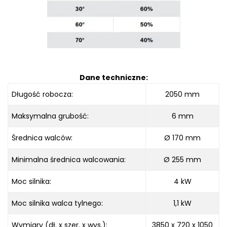
Dane techniczne:
Długość robocza
:
2050
mm
Maksymalna grubość
:
6 mm
Średnica walców:
Ø
170 mm
Minimalna średnica walcowania
:
Ø
255 mm
Moc silnika
:
4 kW
Moc silnika walca tylnego:
1,1 kW
Wymiary (dł. x szer. x wys.):
3850 x 720 x
1050