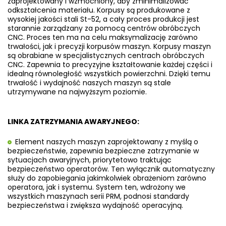
zaprojektowany i wzmocniony, aby zminimalizować
odkształcenia materiału. Korpusy są produkowane z
wysokiej jakości stali St-52, a cały proces produkcji jest
starannie zarządzany za pomocą centrów obróbczych
CNC. Proces ten ma na celu maksymalizację zarówno
trwałości, jak i precyzji korpusów maszyn. Korpusy maszyn
są obrabiane w specjalistycznych centrach obróbczych
CNC. Zapewnia to precyzyjne kształtowanie każdej części i
idealną równoległość wszystkich powierzchni. Dzięki temu
trwałość i wydajność naszych maszyn są stale
utrzymywane na najwyższym poziomie.
LINKA ZATRZYMANIA AWARYJNEGO:
Element naszych maszyn zaprojektowany z myślą o
bezpieczeństwie, zapewnia bezpieczne zatrzymanie w
sytuacjach awaryjnych, priorytetowo traktując
bezpieczeństwo operatorów. Ten wyłącznik automatyczny
służy do zapobiegania
jakimkolwiek obrażeniom zarówno
operatora, jak i systemu. System ten, wdrożony we
wszystkich maszynach serii PRM,
podnosi standardy
bezpieczeństwa i zwiększa wydajność operacyjną.