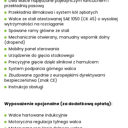
Dwa walce napędzane pojedynczym łańcuchem i
przekładnią pasową
Przekładnia ślimakowa i system kół zębatych
Walce ze stali atestowanej SAE 1050 (CK 45) o wysokiej
wytrzymałości na rozciąganie
Spawane ramy główne ze stali
Mechanicznie otwierany, manualny wspornik dolny
(dropend)
Mobilny panel sterowania
Urządzenie do gięcia stożkowego
Precyzyjne gięcie dzięki silnikowi z hamulcem
System podparcia górnego walca
Zbudowane zgodnie z europejskimi dyrektywami
bezpieczeństwa (znak CE)
Instrukcja obsługi
Wyposażenie opcjonalne (za dodatkową opłatą):
Walce hartowane indukcyjnie
Motoryczna regulacja tylnego walca