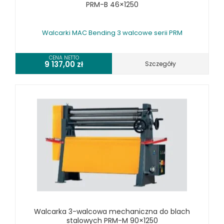
PRM-B 46×1250
KOSZT DOSTAWY
Walcarki MAC Bending 3 walcowe serii PRM
CENA NETTO
9 137,00
zł
Szczegóły
Walcarka 3-walcowa mechaniczna do blach
stalowych PRM-M 90×1250