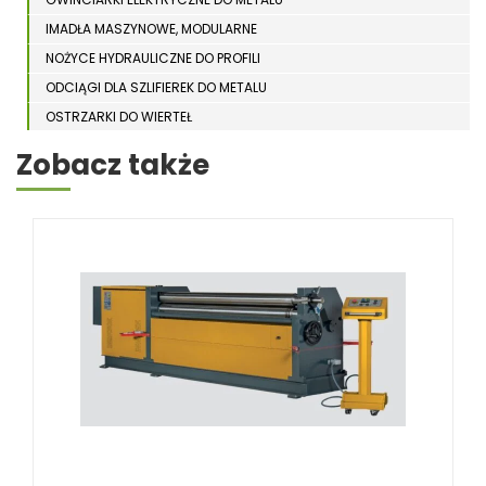
IMADŁA MASZYNOWE, MODULARNE
NOŻYCE HYDRAULICZNE DO PROFILI
ODCIĄGI DLA SZLIFIEREK DO METALU
OSTRZARKI DO WIERTEŁ
PIŁY TARCZOWE DO METALU, ALUMINIUM
Zobacz także
PIŁY TAŚMOWE DO METALU
POLERKI
PRASY DO OBRÓBKI PLASTYCZNEJ METALU
SPĘCZARKI
STOJAKI
STOŁY ROLKOWE
SZLIFIERKI DO METALU, PŁASZCZYZN
TOKARKI
TOKARKI CNC
URZĄDZENIA WIELOCZYNNOŚCIOWE
WALCARKI DO BLACHY