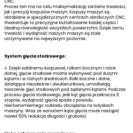
CNC.
Proces ten ma na celu maksymalizację zarówno trwałości,
jak i precyzji korpusów maszyn. Korpusy maszyn są
obrabiane w specjalistycznych centrach obróbczych CNC.
Gwarantuje to precyzyjne kształtowanie każdej części i
idealną równoległość wszystkich powierzchni. Dzięki temu
trwałość i wydajność naszych maszyn są stale
utrzymywane na najwyższym poziomie.
System gięcia stożkowego:
Dzięki solidnemu korpusowi, rolkom bocznym i rolce
dolnej, gięcie stożkowe można wykonywać pod dużymi
kątami i w różnych średnicach. Rolki boczne i dolne,
działające niezależnie i dwukierunkowo, umożliwiają
tworzenie gięć stożkowych pod żądanymi kątami. Podczas
procesu gięcia stożkowego, jeśli kąt gięcia przekracza 3
stopnie, wydajność gięcia spada z powodu
nierównomiernego rozkładu obciążenia na łożyskach
maszyny. Wraz ze wzrostem kąta gięcia może nastąpić
nawet 50% redukcja długości i grubości.