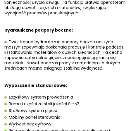
konieczności użycia dźwigu. Ta funkcja ułatwia operatorom
obsługę dużych
i ciężkich materiałów, zwiększając
wydajność procesów produkcyjnych.
Hydrauliczne podpory boczne:
Dwustronne hydrauliczne podpory boczne naszych
maszyn zapewniają doskonałą precyzję i kontrolę
podczas
kształtowania materiałów o dużych średnicach. Ta
cecha
zapewnia optymalne gięcie, zapobiegając uginaniu się
materiału. Nawet podczas pracy z materiałami o dużych
średnicach można osiągnąć stabilną wydajność.
Wyposażenie standardowe:
Łożyskowy system prowadzenia
Rama i części ze stali jakości St-52
Stożkowy system gięcia
Mobilny panel sterowania
Wyświetlacz cyfrowy
Górny walec napędzany silnikiem hydraulicznym i