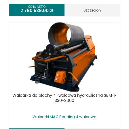
WIERTARKO - FREZARKI STOŁOWE DO METALU, WIELOFUNKCYJNE
CENA NETTO
2 780 539,00
zł
Szczegóły
WYKRAWARKI DO BLACHY, PNEUMATYCZNE
ZAGINARKI DO BLACHY, MECHANICZNE
ŻŁOBIARKI DO BLACHY
WYPOSAŻENIE DODATKOWE METALLKRAFT
WYPOSAŻENIE DODATKOWE OPTIMUM
URZĄDZENIA WARSZTATOWE I TRANSPORTOWE
SPRZĘT CZYSZCZĄCY
SPRĘŻARKI I NARZĘDZIA PNEUMATYCZNE
SPRZĘT SPAWALNICZY
RÓŻNE OKAZJE
Walcarka do blachy 4-walcowa hydrauliczna SBM-P
330-3000
KOSZT DOSTAWY
Walcarki MAC Bending 4 walcowe