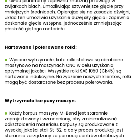
Układ planetarny zapewnia znaczną przewagę w
zwijarkach blach, umożliwiając sztywniejsze gięcie przy
mniejszych średnicach. Opierając się na zasadzie dźwigni,
układ ten umożliwia uzyskanie dużej siły gięcia i zapewnia
doskonałe gięcie wstępne, jednocześnie zmniejszając
płaskość giętego materiału.
Hartowane i polerowane rolki:
Wysoce wytrzymałe, kute rolki stalowe są obrabiane
maszynowo na maszynach CNC w celu uzyskania
optymalnej jakości. Wszystkie rolki SAE 1050 (Ck45) są
hartowane indukcyjnie. Na życzenie naszych klientów, rolki
mogą być dostarczone bez procesu polerowania.
Wytrzymałe korpusy maszyn:
Każdy korpus maszyny M-Bend jest starannie
zaprojektowany i wzmocniony, aby zminimalizować
odkształcenia materiału. Korpusy są produkowane z
wysokiej jakości stali St-52, a cały proces produkcji jest
starannie zarządzany za pomocą centrów obróbczych