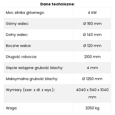
Dane techniczne:
Moc silnika głównego:
4 kW
Górny walec:
Ø 160 mm
Dolny walec:
Ø 140 mm
Boczne walce:
Ø 120 mm
Długość robocza:
2100 mm
Gięcie wstępne grubość blachy:
4 mm
Maksymalna grubość blachy:
Ø 1250 mm
Wymiary (szer. x dł. x wys.)::
4040 x 1140 x 1040
mm
Waga:
2050 kg