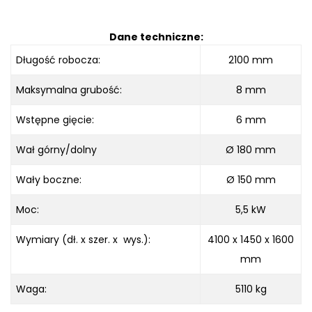
Dane techniczne:
Długość robocza
:
2100
mm
Maksymalna grubość
:
8 mm
Wstępne gięcie
:
6 mm
Wał górny/dolny
Ø 180 mm
Wały boczne:
Ø 150
mm
Moc:
5,5 kW
Wymiary (dł. x szer. x wys.):
4100 x 1450 x 1600
mm
Waga:
5110 kg