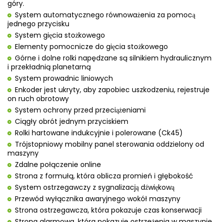
góry.
System automatycznego równoważenia za pomocą
jednego przycisku
System gięcia stożkowego
Elementy pomocnicze do gięcia stożkowego
Górne i dolne rolki napędzane są silnikiem hydraulicznym
i przekładnią planetarną
System prowadnic liniowych
Enkoder jest ukryty, aby zapobiec uszkodzeniu, rejestruje
on ruch obrotowy
System ochrony przed przeciążeniami
Ciągły obrót jednym przyciskiem
Rolki hartowane indukcyjnie i polerowane (Ck45)
Trójstopniowy mobilny panel sterowania oddzielony od
maszyny
Zdalne połączenie online
Strona z formułą, która oblicza promień i głębokość
System ostrzegawczy z sygnalizacją dźwiękową
Przewód wyłącznika awaryjnego wokół maszyny
Strona ostrzegawcza, która pokazuje czas konserwacji
Strona alarmowa, która pokazuje ostrzeżenia w maszynie