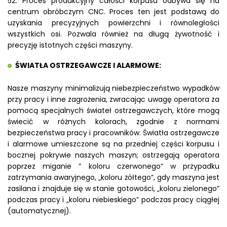
52. Proces produkcyjny całości korpusu odbywa się na
centrum obróbczym CNC. Proces ten jest podstawą do
uzyskania precyzyjnych powierzchni i równoległości
wszystkich osi. Pozwala również na długą żywotność i
precyzję istotnych części maszyny.
ŚWIATŁA OSTRZEGAWCZE I ALARMOWE:
Nasze maszyny minimalizują niebezpieczeństwo wypadków
przy pracy i inne zagrożenia, zwracając uwagę operatora za
pomocą specjalnych świateł ostrzegawczych, które mogą
świecić w różnych kolorach, zgodnie z normami
bezpieczeństwa pracy i pracowników. Światła ostrzegawcze
i alarmowe umieszczone są na przedniej części korpusu i
bocznej pokrywie naszych maszyn; ostrzegają operatora
poprzez miganie ” koloru czerwonego” w przypadku
zatrzymania awaryjnego, „koloru żółtego”, gdy maszyna jest
zasilana i znajduje się w stanie gotowości, „koloru zielonego”
podczas pracy i „koloru niebieskiego” podczas pracy ciągłej
(automatycznej).