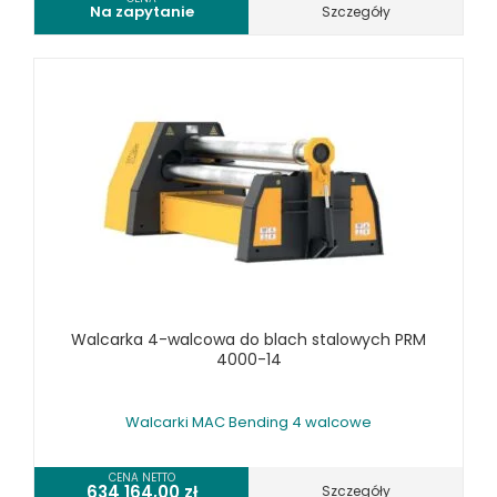
Na zapytanie
Szczegóły
WYKRAWARKI DO BLACHY, PNEUMATYCZNE
ZAGINARKI DO BLACHY, MECHANICZNE
ŻŁOBIARKI DO BLACHY
WYPOSAŻENIE DODATKOWE METALLKRAFT
WYPOSAŻENIE DODATKOWE OPTIMUM
URZĄDZENIA WARSZTATOWE I TRANSPORTOWE
SPRZĘT CZYSZCZĄCY
SPRĘŻARKI I NARZĘDZIA PNEUMATYCZNE
SPRZĘT SPAWALNICZY
RÓŻNE OKAZJE
Walcarka 4-walcowa do blach stalowych PRM
4000-14
KOSZT DOSTAWY
Walcarki MAC Bending 4 walcowe
CENA NETTO
634 164,00
zł
Szczegóły