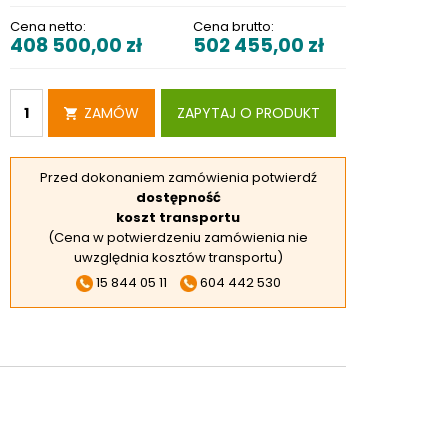
RSKIE
Cena netto:
Cena brutto:
408 500,00
zł
502 455,00
zł
 ELEKTROD
 OBROTNIKÓW
E DODATKOWE
ZAMÓW
ZAPYTAJ O PRODUKT
Przed dokonaniem zamówienia potwierdź
dostępność
koszt transportu
(Cena w potwierdzeniu zamówienia nie
uwzględnia kosztów transportu)
15 844 05 11
604 442 530