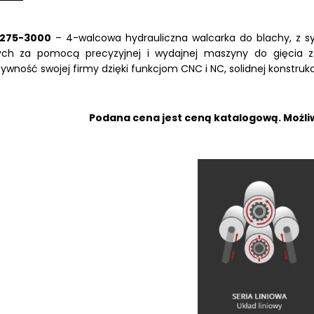
 275-3000
– 4-walcowa hydrauliczna walcarka do blachy, z s
ych za pomocą precyzyjnej i wydajnej maszyny do gięcia z 
ywność swojej firmy dzięki funkcjom CNC i NC, solidnej konstrukcji
LKRAFT
MUM
Podana cena jest ceną katalogową. Możliw