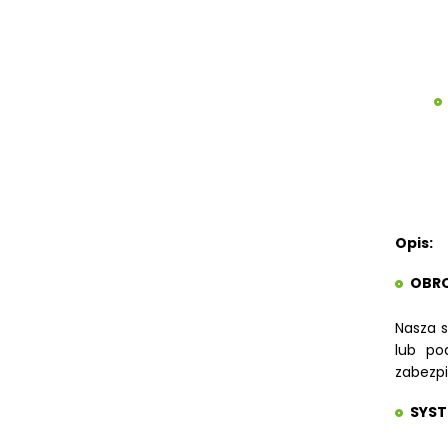
STOŁY ROLKOWE
SZLIFIERKI DO METALU, PŁASZCZYZN
TOKARKI
TOKARKI CNC
URZĄDZENIA WIELOCZYNNOŚCIOWE
WALCARKI DO BLACHY
WALCARKI DO BLACHY MAC
BENDING
WALCARKI DO BLACHY METALLKRAFT
WIERTARKI KOLUMNOWE, SŁUPOWE,
Opis:
STOŁOWE
WIERTARKI MAGNETYCZNE
OBRO
WIERTARKO - FREZARKI STOŁOWE DO
METALU, WIELOFUNKCYJNE
Nasza s
lub po
WYKRAWARKI DO BLACHY,
PNEUMATYCZNE
zabezp
ZAGINARKI DO BLACHY, MECHANICZNE
SYST
ŻŁOBIARKI DO BLACHY
WYPOSAŻENIE DODATKOWE