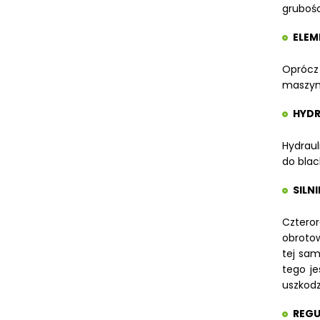
grubośc
ELEM
Oprócz
maszyn
HYDR
Hydraul
do blac
SILN
Czteror
obrotow
tej sam
tego je
uszkodz
REGU