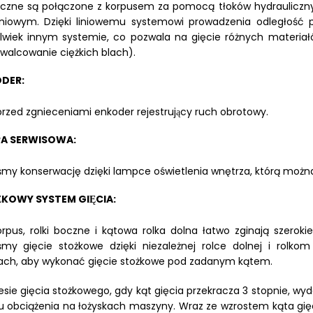
oczne są połączone z korpusem za pomocą tłoków hydraulicznych,
iniowym. Dzięki liniowemu systemowi prowadzenia odległość pomi
lwiek innym systemie, co pozwala na gięcie różnych materiałó
i walcowanie ciężkich blach).
DER:
przed zgnieceniami enkoder rejestrujący ruch obrotowy.
A SERWISOWA:
iśmy konserwację dzięki lampce oświetlenia wnętrza, którą m
̇KOWY SYSTEM GIĘCIA:
orpus, rolki boczne i kątowa rolka dolna łatwo zginają szerokie
iśmy gięcie stożkowe dzięki niezależnej rolce dolnej i rol
ach, aby wykonać gięcie stożkowe pod zadanym kątem.
sie gięcia stożkowego, gdy kąt gięcia przekracza 3 stopnie, w
u obciążenia na łożyskach maszyny. Wraz ze wzrostem kąta gię