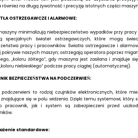
również na długą żywotność i precyzję istotnych części maszyn
ATŁA OSTRZEGAWCZE I ALARMOWE:
aszyny minimalizują niebezpieczeństwo wypadków przy pracy i
̨ specjalnych świateł ostrzegawczych, które mogą świe
zeństwa pracy i pracowników. Światła ostrzegawcze i alarmow
 pokrywie naszych maszyn; ostrzegają operatora poprzez migan
ego, „koloru żółtego”, gdy maszyna jest zasilana i znajduje si
 „koloru niebieskiego” podczas pracy ciągłej (automatycznej).
NIK BEZPIECZEŃSTWA NA PODCZERWIEŃ:
i podczerwieni to rodzaj czujników elektronicznych, które m
 znajdujące się w polu widzenia. Dzięki temu systemowi, któ
no pracownik, jak i system są zabezpieczeni przed uszkod
ików.
żenie standardowe: