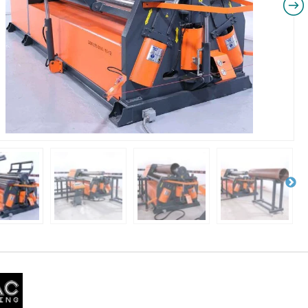
NIKI I URZĄDZENIA
STOŁY SZLIFIE
CHOWE
SZLIFIERKI DO
RY WARSZTATOWE UNICRAFT
UCHWYTY DO
NAJAZDOWE UNICRAFT
WYPOSAŻENI
 ZABEZPIECZAJĄCE UNICRAFT
NOŻYCOWE UNICRAFT
E BRAMOWE UNICRAFT
NIA TRANSPORTOWE UNICRAFT
KI UNICRAFT
ATORY UNICRAFT
ALETOWE UNICRAFT
IKI ŚCIENNE UNICRAFT
WE
ŻENIE DODATKOWE
FT