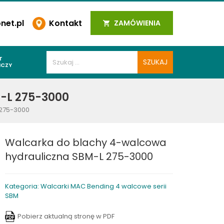
et.pl
Kontakt
ZAMÓWIENIA
T
ICZY
PAWALNICZE
-L 275-3000
 SPOIN
 275-3000
PAWALNICZE
WALNICZE
Walcarka do blachy 4-walcowa
Y SPAWALNICZE
hydrauliczna SBM-L 275-3000
 PLAZMOWE
PAWALNICZE
Kategoria: Walcarki MAC Bending 4 walcowe serii
SBM
LNICZE
Pobierz aktualną stronę w PDF