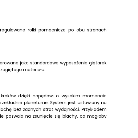
 ma regulowane rolki pomocnicze po obu stronach
oferowane jako standardowe wyposażenie giętarek
zagiętego materiału.
ą kroków dzięki napędowi o wysokim momencie
i przekładnie planetarne. System jest ustawiony na
achę bez żadnych strat wydajności. Przykładem
nie pozwala na zsunięcie się blachy, co mogłoby