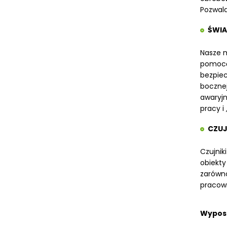
Pozwala 
ŚWI
Nasze m
pomoca
bezpiec
bocznej
awaryjn
pracy i
CZUJ
Czujnik
obiekty
zarów
pracown
Wyposa