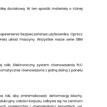
ę dociskową. W ten sposób materiały o różnej
zapewnienia bezpieczeństwa użytkownika. Oprócz
nież układ maszyny. Wszystkie nasze serie SBM
ej rolki. Elektroniczny system równoważenia PLC
utomatycznie równoważona z jedną dolną z panelu
e tak, aby zminimalizować deformację blachy.
odukcyjny całości korpusu odbywa się na centrum
h powierzchni i równoległości wszystkich osi.