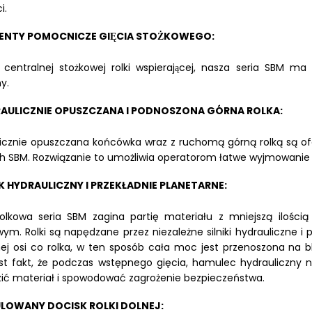
i.
ENTY POMOCNICZE GIĘCIA STOŻKOWEGO:
 centralnej stożkowej rolki wspierającej, nasza seria SBM
y.
AULICZNIE OPUSZCZANA I PODNOSZONA GÓRNA ROLKA:
icznie opuszczana końcówka wraz z ruchomą górną rolką są 
h SBM. Rozwiązanie to umożliwia operatorom łatwe wyjmowanie 
IK HYDRAULICZNY I PRZEKŁADNIE PLANETARNE:
olkowa seria SBM zagina partię materiału z mniejszą ilości
ym. Rolki są napędzane przez niezależne silniki hydrauliczne 
ej osi co rolka, w ten sposób cała moc jest przenoszona na bl
st fakt, że podczas wstępnego gięcia, hamulec hydrauliczny 
ić materiał i spowodować zagrożenie bezpieczeństwa.
LOWANY DOCISK ROLKI DOLNEJ: