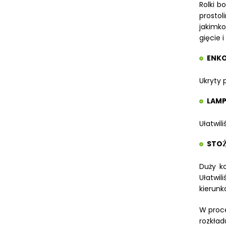
Rolki b
METALLKRAFT
prostol
WYPOSAŻENIE DODATKOWE OPTIMUM
jakimko
URZĄDZENIA WARSZTATOWE I
gięcie 
TRANSPORTOWE
ENKO
SPRZĘT CZYSZCZĄCY
Ukryty 
SPRĘŻARKI I NARZĘDZIA
PNEUMATYCZNE
LAMP
SPRZĘT SPAWALNICZY
Ułatwil
RÓŻNE OKAZJE
STOZ
KOSZT DOSTAWY
Duży k
Ułatwil
kierunk
W proce
rozkład