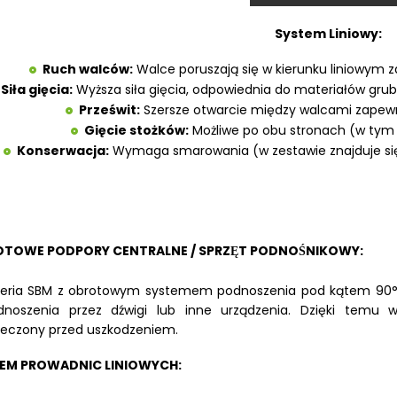
System Liniowy:
Ruch walców:
Walce poruszają się w kierunku liniowym 
Siła gięcia:
Wyższa siła gięcia, odpowiednia do materiałów grubs
Prześwit:
Szersze otwarcie między walcami zapewn
Gięcie stożków:
Możliwe po obu stronach (w tym
Konserwacja:
Wymaga smarowania (w zestawie znajduje s
TOWE PODPORY CENTRALNE / SPRZĘT PODNOŚNIKOWY:
eria SBM z obrotowym systemem podnoszenia pod kątem 90°, s
dnoszenia przez dźwigi lub inne urządzenia. Dzięki temu
ieczony przed uszkodzeniem.
EM PROWADNIC LINIOWYCH: