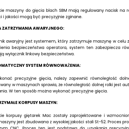
ie maszyny do gięcia blach SBM mają regulowany nacisk na rolk
i i jakości mogą być precyzyjnie zginane.
A ZATRZYMANIA AWARYJNEGO:
nik awaryjny jest systemem, który zatrzymuje maszynę w celu 
enia bezpieczeństwa operatora, system ten zabezpiecza rów
ją wyłącznik linkowy bezpieczeństwa.
MATYCZNY SYSTEM RÓWNOWAŻENIA:
onać precyzyjne gięcia, należy zapewnić równoległość doln
wany w maszynach sprawia, że równoległość dolnej rolki jest a
nia. W ten sposób można wykonać precyzyjne gięcia.
ZYMAŁE KORPUSY MASZYN:
ie korpusy giętarek Mac zostały zaprojektowane i wzmocnion
szyny jest zbudowana z wysokiej jakości stali St-52. Proces pr
zym CNC. Proces ten jest podstawą do uzyskania precyzyjnyc