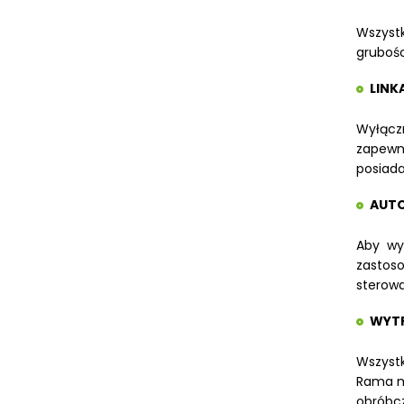
Wszystk
grubośc
LINK
Wyłącz
zapewni
posiada
AUTO
Aby wyk
zastoso
sterowa
WYTR
Wszystk
Rama ma
obróbc