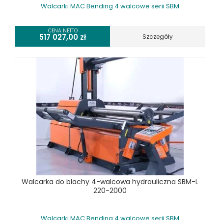
Walcarki MAC Bending 4 walcowe serii SBM
WIERTARKI MAGNETYCZNE
WIERTARKO - FREZARKI STOŁOWE DO METALU, WIELOFUNKCYJNE
CENA NETTO
517 027,00
zł
Szczegóły
WYKRAWARKI DO BLACHY, PNEUMATYCZNE
ZAGINARKI DO BLACHY, MECHANICZNE
ŻŁOBIARKI DO BLACHY
WYPOSAŻENIE DODATKOWE METALLKRAFT
WYPOSAŻENIE DODATKOWE OPTIMUM
URZĄDZENIA WARSZTATOWE I TRANSPORTOWE
SPRZĘT CZYSZCZĄCY
SPRĘŻARKI I NARZĘDZIA PNEUMATYCZNE
SPRZĘT SPAWALNICZY
RÓŻNE OKAZJE
Walcarka do blachy 4-walcowa hydrauliczna SBM-L
220-2000
KOSZT DOSTAWY
Walcarki MAC Bending 4 walcowe serii SBM