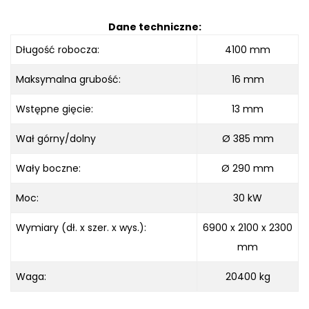
Dane techniczne:
Długość robocza
:
4100
mm
Maksymalna grubość
:
16 mm
Wstępne gięcie
:
13 mm
Wał górny/dolny
Ø 385 mm
Wały boczne:
Ø 290
mm
Moc:
30 kW
Wymiary (dł. x szer. x wys.):
6900 x 2100 x
2300
mm
Waga:
20400 kg