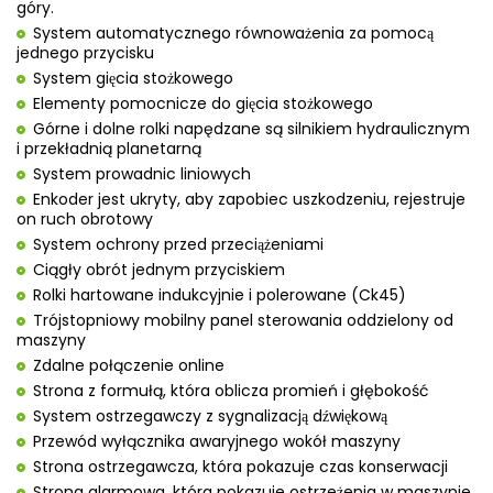
góry.
System automatycznego równoważenia za pomocą
jednego przycisku
System gięcia stożkowego
Elementy pomocnicze do gięcia stożkowego
Górne i dolne rolki napędzane są silnikiem hydraulicznym
i przekładnią planetarną
System prowadnic liniowych
Enkoder jest ukryty, aby zapobiec uszkodzeniu, rejestruje
on ruch obrotowy
System ochrony przed przeciążeniami
Ciągły obrót jednym przyciskiem
Rolki hartowane indukcyjnie i polerowane (Ck45)
Trójstopniowy mobilny panel sterowania oddzielony od
maszyny
Zdalne połączenie online
Strona z formułą, która oblicza promień i głębokość
System ostrzegawczy z sygnalizacją dźwiękową
Przewód wyłącznika awaryjnego wokół maszyny
Strona ostrzegawcza, która pokazuje czas konserwacji
Strona alarmowa, która pokazuje ostrzeżenia w maszynie