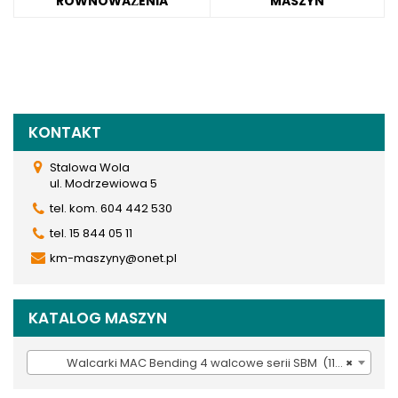
RÓWNOWAŻENIA
MASZYN
KONTAKT
Stalowa Wola
ul. Modrzewiowa 5
tel. kom. 604 442 530
tel. 15 844 05 11
km-maszyny@onet.pl
KATALOG MASZYN
Walcarki MAC Bending 4 walcowe serii SBM (110)
×