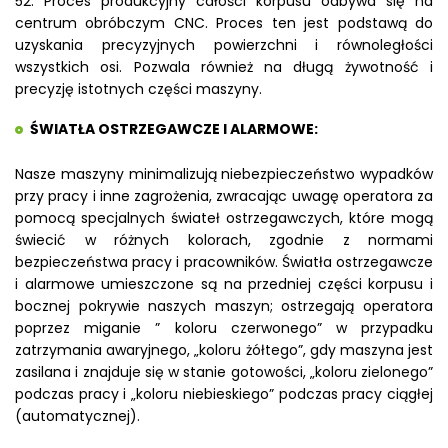
52. Proces produkcyjny całości korpusu odbywa się na
centrum obróbczym CNC. Proces ten jest podstawą do
uzyskania precyzyjnych powierzchni i równoległości
wszystkich osi. Pozwala również na długą żywotność i
precyzję istotnych części maszyny.
ŚWIATŁA OSTRZEGAWCZE I ALARMOWE:
Nasze maszyny minimalizują niebezpieczeństwo wypadków
przy pracy i inne zagrożenia, zwracając uwagę operatora za
pomocą specjalnych świateł ostrzegawczych, które mogą
świecić w różnych kolorach, zgodnie z normami
bezpieczeństwa pracy i pracowników. Światła ostrzegawcze
i alarmowe umieszczone są na przedniej części korpusu i
bocznej pokrywie naszych maszyn; ostrzegają operatora
poprzez miganie ” koloru czerwonego” w przypadku
zatrzymania awaryjnego, „koloru żółtego”, gdy maszyna jest
zasilana i znajduje się w stanie gotowości, „koloru zielonego”
podczas pracy i „koloru niebieskiego” podczas pracy ciągłej
(automatycznej).