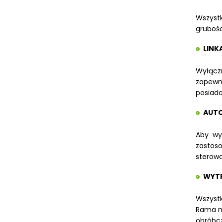
Wszystk
grubośc
LINK
Wyłącz
zapewni
posiada
AUTO
Aby wyk
zastoso
sterowa
WYTR
Wszystk
Rama ma
obróbc