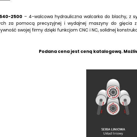
 540-2500
– 4-walcowa hydrauliczna walcarka do blachy, z s
ych za pomocą precyzyjnej i wydajnej maszyny do gięcia z 
ywność swojej firmy dzięki funkcjom CNC i NC, solidnej konstrukcji
LKRAFT
MUM
Podana cena jest ceną katalogową. Możliw