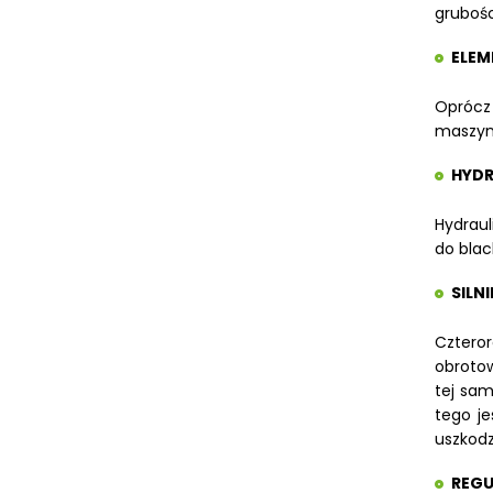
grubośc
ELEM
Oprócz
maszyn
HYDR
Hydraul
do blac
SILN
Czteror
obrotow
tej sam
tego je
uszkodz
REGU