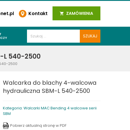
et.pl
Kontakt
ZAMÓWIENIA
T
ICZY
PAWALNICZE
-L 540-2500
 SPOIN
 540-2500
PAWALNICZE
WALNICZE
Walcarka do blachy 4-walcowa
Y SPAWALNICZE
hydrauliczna SBM-L 540-2500
 PLAZMOWE
PAWALNICZE
Kategoria: Walcarki MAC Bending 4 walcowe serii
SBM
LNICZE
Pobierz aktualną stronę w PDF