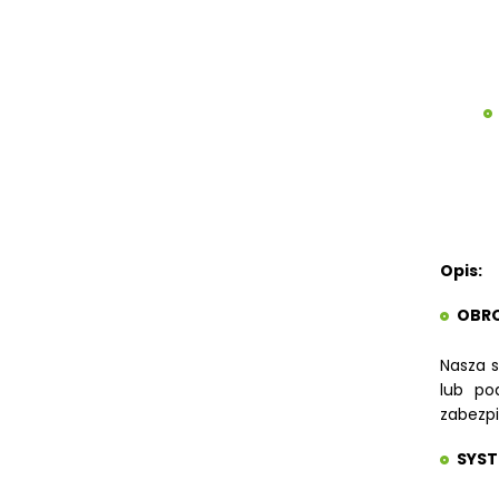
STOŁY ROLKOWE
SZLIFIERKI DO METALU, PŁASZCZYZN
TOKARKI
TOKARKI CNC
URZĄDZENIA WIELOCZYNNOŚCIOWE
WALCARKI DO BLACHY
WALCARKI DO BLACHY MAC
BENDING
WALCARKI DO BLACHY METALLKRAFT
WIERTARKI KOLUMNOWE, SŁUPOWE,
Opis:
STOŁOWE
WIERTARKI MAGNETYCZNE
OBRO
WIERTARKO - FREZARKI STOŁOWE DO
METALU, WIELOFUNKCYJNE
Nasza s
lub po
WYKRAWARKI DO BLACHY,
PNEUMATYCZNE
zabezp
ZAGINARKI DO BLACHY, MECHANICZNE
SYST
ŻŁOBIARKI DO BLACHY
WYPOSAŻENIE DODATKOWE