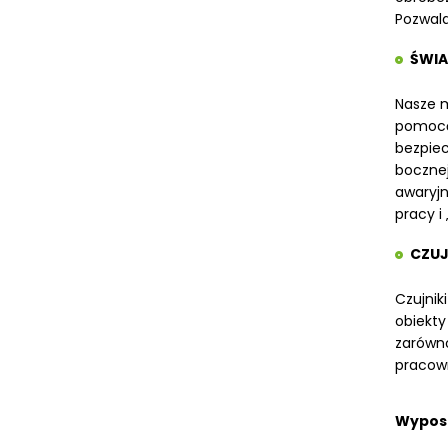
Pozwala 
ŚWI
Nasze m
pomoca
bezpiec
bocznej
awaryjn
pracy i
CZUJ
Czujnik
obiekty
zarów
pracown
Wyposa