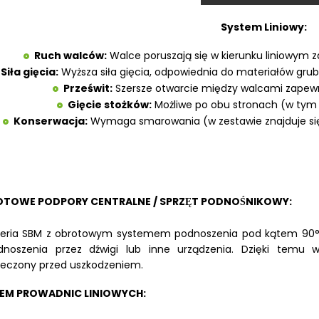
System Liniowy:
Ruch walców:
Walce poruszają się w kierunku liniowym 
Siła gięcia:
Wyższa siła gięcia, odpowiednia do materiałów grubs
Prześwit:
Szersze otwarcie między walcami zapewn
Gięcie stożków:
Możliwe po obu stronach (w tym
Konserwacja:
Wymaga smarowania (w zestawie znajduje s
TOWE PODPORY CENTRALNE / SPRZĘT PODNOŚNIKOWY:
eria SBM z obrotowym systemem podnoszenia pod kątem 90°, s
dnoszenia przez dźwigi lub inne urządzenia. Dzięki temu
ieczony przed uszkodzeniem.
EM PROWADNIC LINIOWYCH: