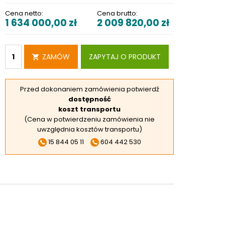
RSKIE
Cena netto:
Cena brutto:
1 634 000,00
zł
2 009 820,00
zł
 ELEKTROD
 OBROTNIKÓW
E DODATKOWE
ZAMÓW
ZAPYTAJ O PRODUKT
Przed dokonaniem zamówienia potwierdź
dostępność
koszt transportu
(Cena w potwierdzeniu zamówienia nie
uwzględnia kosztów transportu)
15 844 05 11
604 442 530