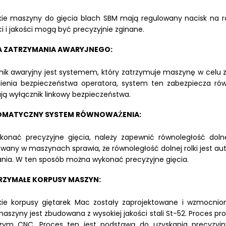
ie maszyny do gięcia blach SBM mają regulowany nacisk na rolk
i i jakości mogą być precyzyjnie zginane.
A ZATRZYMANIA AWARYJNEGO:
nik awaryjny jest systemem, który zatrzymuje maszynę w celu 
enia bezpieczeństwa operatora, system ten zabezpiecza rów
ją wyłącznik linkowy bezpieczeństwa.
MATYCZNY SYSTEM RÓWNOWAŻENIA:
onać precyzyjne gięcia, należy zapewnić równoległość doln
wany w maszynach sprawia, że równoległość dolnej rolki jest a
nia. W ten sposób można wykonać precyzyjne gięcia.
ZYMAŁE KORPUSY MASZYN:
ie korpusy giętarek Mac zostały zaprojektowane i wzmocnion
szyny jest zbudowana z wysokiej jakości stali St-52. Proces pr
zym CNC. Proces ten jest podstawą do uzyskania precyzyjnyc