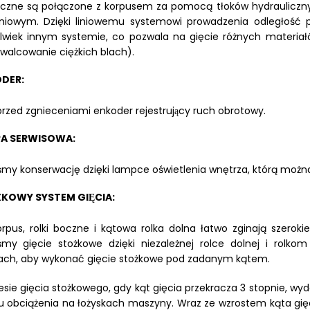
oczne są połączone z korpusem za pomocą tłoków hydraulicznych,
iniowym. Dzięki liniowemu systemowi prowadzenia odległość pomi
lwiek innym systemie, co pozwala na gięcie różnych materiałó
i walcowanie ciężkich blach).
DER:
przed zgnieceniami enkoder rejestrujący ruch obrotowy.
A SERWISOWA:
iśmy konserwację dzięki lampce oświetlenia wnętrza, którą m
̇KOWY SYSTEM GIĘCIA:
orpus, rolki boczne i kątowa rolka dolna łatwo zginają szerokie
iśmy gięcie stożkowe dzięki niezależnej rolce dolnej i rol
ach, aby wykonać gięcie stożkowe pod zadanym kątem.
sie gięcia stożkowego, gdy kąt gięcia przekracza 3 stopnie, w
u obciążenia na łożyskach maszyny. Wraz ze wzrostem kąta gię