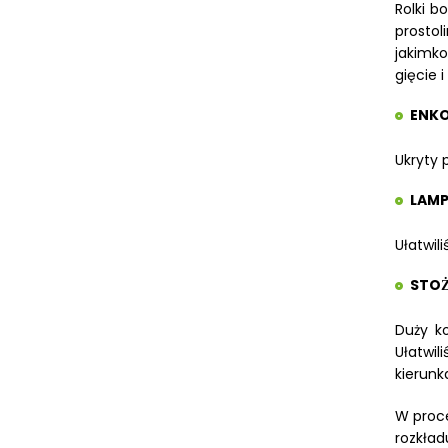
Rolki b
METALLKRAFT
prostol
WYPOSAŻENIE DODATKOWE OPTIMUM
jakimko
URZĄDZENIA WARSZTATOWE I
gięcie 
TRANSPORTOWE
ENKO
SPRZĘT CZYSZCZĄCY
Ukryty 
SPRĘŻARKI I NARZĘDZIA
PNEUMATYCZNE
LAMP
SPRZĘT SPAWALNICZY
Ułatwil
RÓŻNE OKAZJE
STOZ
KOSZT DOSTAWY
Duży k
Ułatwil
kierunk
W proce
rozkład