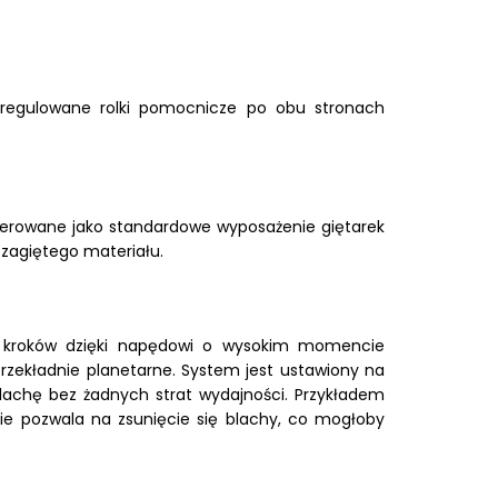
 ma regulowane rolki pomocnicze po obu stronach
oferowane jako standardowe wyposażenie giętarek
zagiętego materiału.
ą kroków dzięki napędowi o wysokim momencie
i przekładnie planetarne. System jest ustawiony na
achę bez żadnych strat wydajności. Przykładem
nie pozwala na zsunięcie się blachy, co mogłoby