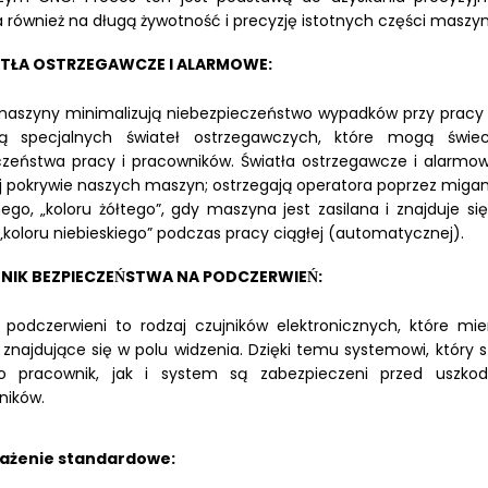
również na długą żywotność i precyzję istotnych części maszyn
ATŁA OSTRZEGAWCZE I ALARMOWE:
aszyny minimalizują niebezpieczeństwo wypadków przy pracy i
̨ specjalnych świateł ostrzegawczych, które mogą świe
zeństwa pracy i pracowników. Światła ostrzegawcze i alarmow
 pokrywie naszych maszyn; ostrzegają operatora poprzez migan
ego, „koloru żółtego”, gdy maszyna jest zasilana i znajduje si
 „koloru niebieskiego” podczas pracy ciągłej (automatycznej).
NIK BEZPIECZEŃSTWA NA PODCZERWIEŃ:
i podczerwieni to rodzaj czujników elektronicznych, które m
 znajdujące się w polu widzenia. Dzięki temu systemowi, któ
no pracownik, jak i system są zabezpieczeni przed uszkod
ików.
żenie standardowe: