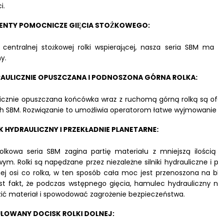
i.
ENTY POMOCNICZE GIĘCIA STOŻKOWEGO:
 centralnej stożkowej rolki wspierającej, nasza seria SBM
y.
AULICZNIE OPUSZCZANA I PODNOSZONA GÓRNA ROLKA:
icznie opuszczana końcówka wraz z ruchomą górną rolką są 
h SBM. Rozwiązanie to umożliwia operatorom łatwe wyjmowanie 
IK HYDRAULICZNY I PRZEKŁADNIE PLANETARNE:
olkowa seria SBM zagina partię materiału z mniejszą ilości
ym. Rolki są napędzane przez niezależne silniki hydrauliczne 
ej osi co rolka, w ten sposób cała moc jest przenoszona na bl
st fakt, że podczas wstępnego gięcia, hamulec hydrauliczny 
ić materiał i spowodować zagrożenie bezpieczeństwa.
LOWANY DOCISK ROLKI DOLNEJ: