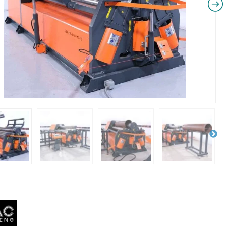
NIKI I URZĄDZENIA
STOŁY SZLIFIE
CHOWE
SZLIFIERKI DO
RY WARSZTATOWE UNICRAFT
UCHWYTY DO
NAJAZDOWE UNICRAFT
WYPOSAŻENI
 ZABEZPIECZAJĄCE UNICRAFT
NOŻYCOWE UNICRAFT
E BRAMOWE UNICRAFT
NIA TRANSPORTOWE UNICRAFT
KI UNICRAFT
ATORY UNICRAFT
ALETOWE UNICRAFT
IKI ŚCIENNE UNICRAFT
WE
ŻENIE DODATKOWE
FT