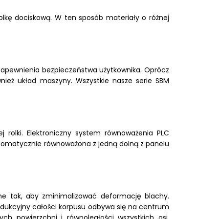
ę dociskową. W ten sposób materiały o różnej
zapewnienia bezpieczeństwa użytkownika. Oprócz
nież układ maszyny. Wszystkie nasze serie SBM
ej rolki. Elektroniczny system równoważenia PLC
utomatycznie równoważona z jedną dolną z panelu
e tak, aby zminimalizować deformację blachy.
odukcyjny całości korpusu odbywa się na centrum
h powierzchni i równoległości wszystkich osi.