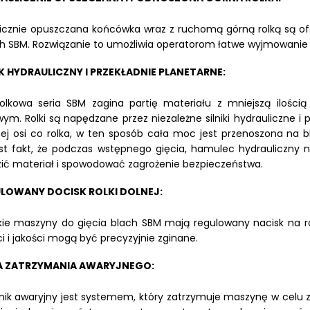
icznie opuszczana końcówka wraz z ruchomą górną rolką są 
h SBM. Rozwiązanie to umożliwia operatorom łatwe wyjmowanie 
IK HYDRAULICZNY I PRZEKŁADNIE PLANETARNE:
olkowa seria SBM zagina partię materiału z mniejszą ilości
ym. Rolki są napędzane przez niezależne silniki hydrauliczne 
ej osi co rolka, w ten sposób cała moc jest przenoszona na bl
st fakt, że podczas wstępnego gięcia, hamulec hydrauliczny 
ić materiał i spowodować zagrożenie bezpieczeństwa.
LOWANY DOCISK ROLKI DOLNEJ:
ie maszyny do gięcia blach SBM mają regulowany nacisk na rolk
i i jakości mogą być precyzyjnie zginane.
A ZATRZYMANIA AWARYJNEGO:
nik awaryjny jest systemem, który zatrzymuje maszynę w celu 