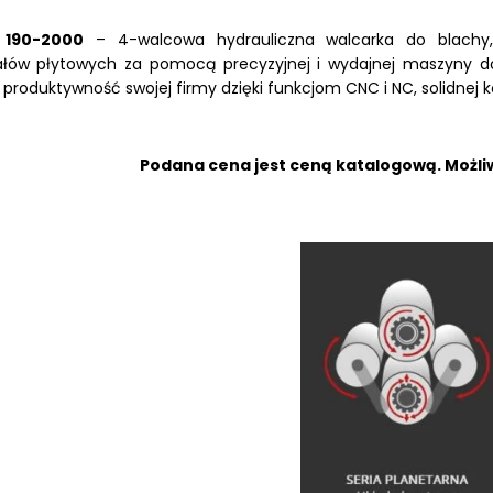
 190-2000
– 4-walcowa hydrauliczna walcarka do blachy,
ałów płytowych za pomocą precyzyjnej i wydajnej maszyny do 
 produktywność swojej firmy dzięki funkcjom CNC i NC, solidnej kon
LKRAFT
MUM
Podana cena jest ceną katalogową. Możliw