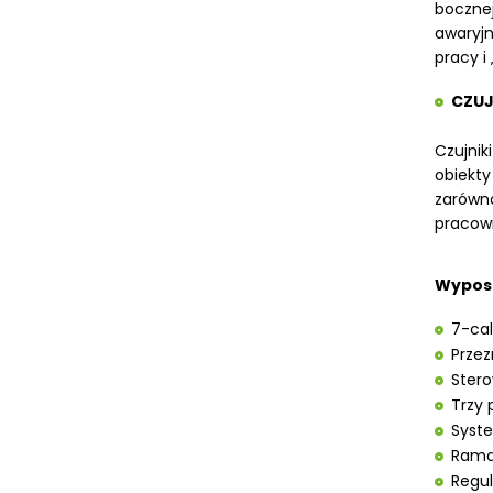
bocznej
awaryjn
pracy i
CZUJ
Czujnik
obiekty
zarów
pracown
Wyposa
7-cal
Przez
Stero
Trzy 
Syste
Rama 
Regul