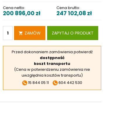
RSKIE
Cena netto:
Cena brutto:
200 896,00
zł
247 102,08
zł
 ELEKTROD
 OBROTNIKÓW
E DODATKOWE
ZAMÓW
ZAPYTAJ O PRODUKT
Przed dokonaniem zamówienia potwierdź
dostępność
koszt transportu
(Cena w potwierdzeniu zamówienia nie
uwzględnia kosztów transportu)
15 844 05 11
604 442 530