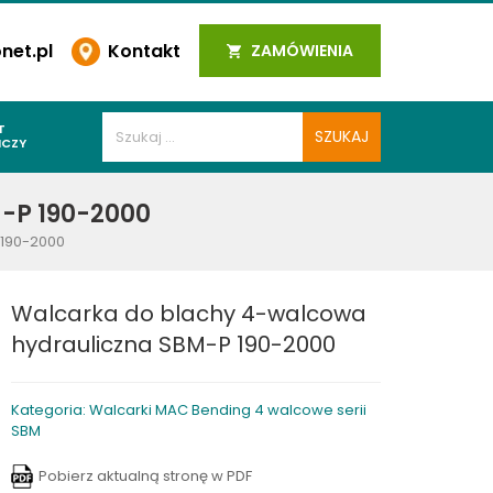
et.pl
Kontakt
ZAMÓWIENIA
T
ICZY
PAWALNICZE
-P 190-2000
 SPOIN
 190-2000
PAWALNICZE
WALNICZE
Walcarka do blachy 4-walcowa
Y SPAWALNICZE
hydrauliczna SBM-P 190-2000
 PLAZMOWE
PAWALNICZE
Kategoria: Walcarki MAC Bending 4 walcowe serii
SBM
LNICZE
Pobierz aktualną stronę w PDF