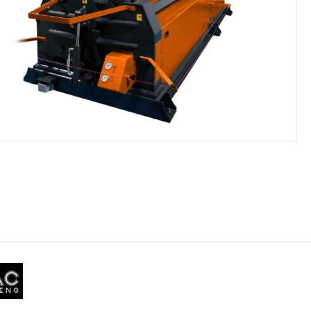
NIKI I URZĄDZENIA
STOŁY SZLIFIE
CHOWE
SZLIFIERKI DO
RY WARSZTATOWE UNICRAFT
UCHWYTY DO
NAJAZDOWE UNICRAFT
WYPOSAŻENI
 ZABEZPIECZAJĄCE UNICRAFT
NOŻYCOWE UNICRAFT
E BRAMOWE UNICRAFT
NIA TRANSPORTOWE UNICRAFT
KI UNICRAFT
ATORY UNICRAFT
ALETOWE UNICRAFT
IKI ŚCIENNE UNICRAFT
WE
ŻENIE DODATKOWE
FT