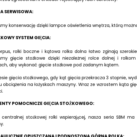
A SERWISOWA:
iśmy konserwację dzięki lampce oświetlenia wnętrza, którą m
̇KOWY SYSTEM GIĘCIA:
orpus, rolki boczne i kątowa rolka dolna łatwo zginają szerokie
iśmy gięcie stożkowe dzięki niezależnej rolce dolnej i rol
ach, aby wykonać gięcie stożkowe pod zadanym kątem.
sie gięcia stożkowego, gdy kąt gięcia przekracza 3 stopnie, w
u obciążenia na łożyskach maszyny. Wraz ze wzrostem kąta gię
i.
ENTY POMOCNICZE GIĘCIA STOŻKOWEGO:
 centralnej stożkowej rolki wspierającej, nasza seria SBM
y.
AULICZNIE OPUSZCZANA I PODNOSZONA GÓRNA ROLKA: