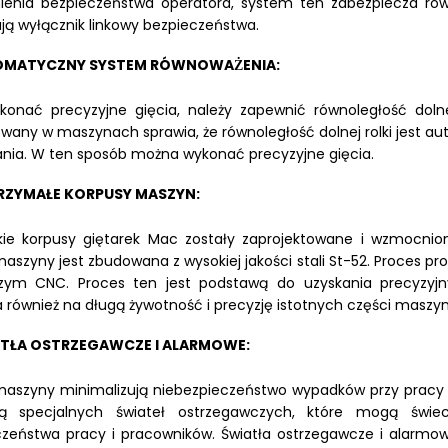
enia bezpieczeństwa operatora, system ten zabezpiecza rów
ją wyłącznik linkowy bezpieczeństwa.
MATYCZNY SYSTEM RÓWNOWAŻENIA:
onać precyzyjne gięcia, należy zapewnić równoległość doln
wany w maszynach sprawia, że równoległość dolnej rolki jest a
nia. W ten sposób można wykonać precyzyjne gięcia.
ZYMAŁE KORPUSY MASZYN:
ie korpusy giętarek Mac zostały zaprojektowane i wzmocnion
szyny jest zbudowana z wysokiej jakości stali St-52. Proces pr
zym CNC. Proces ten jest podstawą do uzyskania precyzyjnyc
również na długą żywotność i precyzję istotnych części maszyn
ATŁA OSTRZEGAWCZE I ALARMOWE:
aszyny minimalizują niebezpieczeństwo wypadków przy pracy i
̨ specjalnych świateł ostrzegawczych, które mogą świe
zeństwa pracy i pracowników. Światła ostrzegawcze i alarmow