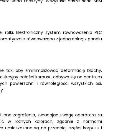
nież układ maszyny. Wszystkie nasze serie SBM
ej rolki. Elektroniczny system równoważenia PLC
utomatycznie równoważona z jedną dolną z panelu
e tak, aby zminimalizować deformację blachy.
odukcyjny całości korpusu odbywa się na centrum
h powierzchni i równoległości wszystkich osi.
y.
 inne zagrożenia, zwracając uwagę operatora za
cić w różnych kolorach, zgodnie z normami
e umieszczone są na przedniej części korpusu i