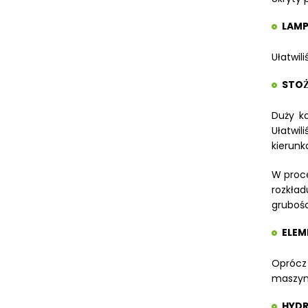
METALLKRAFT
LAMP
WYPOSAŻENIE DODATKOWE OPTIMUM
URZĄDZENIA WARSZTATOWE I
Ułatwil
TRANSPORTOWE
STOZ
SPRZĘT CZYSZCZĄCY
SPRĘŻARKI I NARZĘDZIA
Duży k
PNEUMATYCZNE
Ułatwil
kierunk
SPRZĘT SPAWALNICZY
W proce
RÓŻNE OKAZJE
rozkład
KOSZT DOSTAWY
grubośc
ELEM
Oprócz
maszyn
HYDR