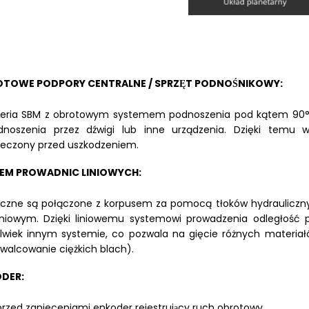
TOWE PODPORY CENTRALNE / SPRZĘT PODNOŚNIKOWY:
eria SBM z obrotowym systemem podnoszenia pod kątem 90°, s
dnoszenia przez dźwigi lub inne urządzenia. Dzięki temu
ieczony przed uszkodzeniem.
EM PROWADNIC LINIOWYCH:
oczne są połączone z korpusem za pomocą tłoków hydraulicznych,
iniowym. Dzięki liniowemu systemowi prowadzenia odległość pomi
lwiek innym systemie, co pozwala na gięcie różnych materiałó
i walcowanie ciężkich blach).
DER:
przed zgnieceniami enkoder rejestrujący ruch obrotowy.