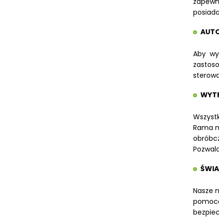
zapewni
posiada
AUTO
Aby wyk
zastoso
sterowa
WYTR
Wszystk
Rama ma
obróbc
Pozwala 
ŚWI
Nasze m
pomoca
bezpiec