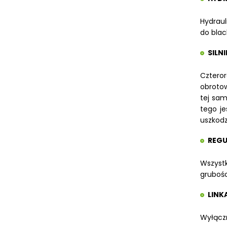
Hydraul
do blac
SILN
Czteror
obrotow
tej sam
tego je
uszkodz
REGU
Wszystk
grubośc
LINK
Wyłącz