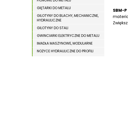
PIONOWE DO METALU
WYPOSAŻENIE DODATKOWE MASZYN DO
WIERTARKI MAGNETYCZNE
DREWNA
GIĘTARKI DO METALU
SBM-P
WIERTARKO – FREZARKI STOŁOWE
GILOTYNY DO BLACHY, MECHANICZNE,
materi
HYDRAULICZNE
WYKRAWARKI DO BLACHY
Zwiększ
GILOTYNY DO STALI
WYPOSAŻENIE DODATKOWE METAL
GWINCIARKI ELEKTRYCZNE DO METALU
WYPOSAŻENIE DODATKOWE OPTI
IMADŁA MASZYNOWE, MODULARNE
ZAGINARKI DO BLACHY
NOŻYCE HYDRAULICZNE DO PROFILI
ODCIĄGI DLA SZLIFIEREK DO METALU
ŻŁOBIARKI DO BLACHY
OSTRZARKI DO WIERTEŁ
PIŁY TARCZOWE DO METALU,
ALUMINIUM
PIŁY TAŚMOWE DO METALU
POLERKI
PRASY DO OBRÓBKI PLASTYCZNEJ
METALU
SPĘCZARKI
STOJAKI