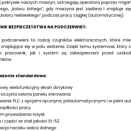
 pokrywie naszych maszyn; ostrzegają operatora poprzez migan
ego, „koloru żółtego”, gdy maszyna jest zasilana i znajduje si
 „koloru niebieskiego” podczas pracy ciągłej (automatycznej).
NIK BEZPIECZEŃSTWA NA PODCZERWIEŃ:
i podczerwieni to rodzaj czujników elektronicznych, które m
 znajdujące się w polu widzenia. Dzięki temu systemowi, któ
no pracownik, jak i system są zabezpieczeni przed uszkod
ików.
żenie standardowe:
owy wielofunkcyjny ekran dotykowy
roczysta osłona panelu sterowania
wanie PLC z opcjami ręcznymi, półautomatycznymi i w pełni a
prędkości pracy
m prowadzenia łożysk
i części ze stali jakości St-52
acja nacisku walca dolnego