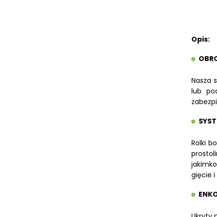
STOŁY ROLKOWE
SZLIFIERKI DO METALU, PŁASZCZYZN
TOKARKI
Opis:
TOKARKI CNC
URZĄDZENIA WIELOCZYNNOŚCIOWE
OBRO
WALCARKI DO BLACHY
Nasza s
WALCARKI DO BLACHY MAC
BENDING
lub po
zabezp
WALCARKI DO BLACHY METALLKRAFT
WIERTARKI KOLUMNOWE, SŁUPOWE,
SYST
STOŁOWE
WIERTARKI MAGNETYCZNE
Rolki b
WIERTARKO - FREZARKI STOŁOWE DO
prostol
METALU, WIELOFUNKCYJNE
jakimko
WYKRAWARKI DO BLACHY,
gięcie 
PNEUMATYCZNE
ZAGINARKI DO BLACHY, MECHANICZNE
ENKO
ŻŁOBIARKI DO BLACHY
Ukryty 
WYPOSAŻENIE DODATKOWE