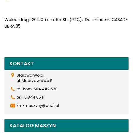
Walec drugi Ø 120 mm 65 Sh (RTC). Do szlifierek CASADEI
LIBRA 35.
KONTAKT
Stalowa Wola
ul. Modrzewiowa 5
tel. kom. 604 442 530
tel. 15 844 05 11
km-maszyny@onet.pl
KATALOG MASZYN