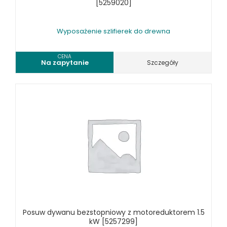
[5259020]
MASZYNY DO METALU
URZĄDZENIA WARSZTATOWE I TRANSPORTOWE
Wyposażenie szlifierek do drewna
SPRZĘT CZYSZCZĄCY
CENA
Na zapytanie
Szczegóły
SPRĘŻARKI I NARZĘDZIA PNEUMATYCZNE
SPRZĘT SPAWALNICZY
RÓŻNE OKAZJE
KOSZT DOSTAWY
Posuw dywanu bezstopniowy z motoreduktorem 1.5
kW [5257299]