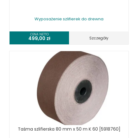
MASZYNY DO METALU
URZĄDZENIA WARSZTATOWE I TRANSPORTOWE
Wyposażenie szlifierek do drewna
SPRZĘT CZYSZCZĄCY
CENA NETTO
499,00
zł
Szczegóły
SPRĘŻARKI I NARZĘDZIA PNEUMATYCZNE
SPRZĘT SPAWALNICZY
RÓŻNE OKAZJE
KOSZT DOSTAWY
Taśma szlifierska 80 mm x 50 m K 60 [5918760]