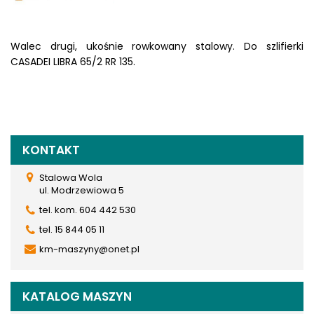
Walec drugi, ukośnie rowkowany stalowy. Do szlifierki
CASADEI LIBRA 65/2 RR 135.
KONTAKT
Stalowa Wola
ul. Modrzewiowa 5
tel. kom. 604 442 530
tel. 15 844 05 11
km-maszyny@onet.pl
KATALOG MASZYN