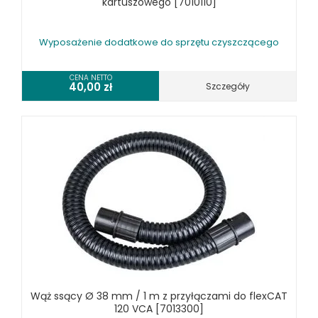
kartuszowego [7010110]
Wyposażenie dodatkowe do sprzętu czyszczącego
CENA NETTO
40,00
zł
Szczegóły
Wąż ssący Ø 38 mm / 1 m z przyłączami do flexCAT
120 VCA [7013300]