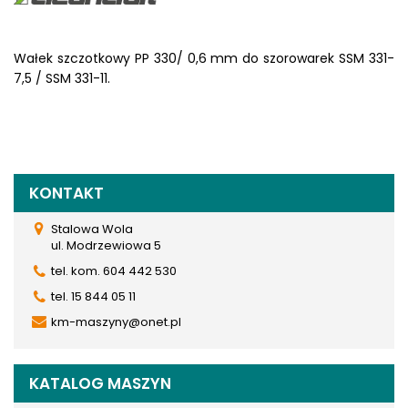
Wałek szczotkowy PP 330/ 0,6 mm do szorowarek SSM 331-
7,5 / SSM 331-11.
KONTAKT
Stalowa Wola
ul. Modrzewiowa 5
tel. kom. 604 442 530
tel. 15 844 05 11
km-maszyny@onet.pl
KATALOG MASZYN