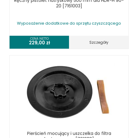
Ręczny pistolet natryskowy 500 mm dla HDR-H 90-
20 [7161003]
Wyposażenie dodatkowe do sprzętu czyszczącego
CENA NETTO
229,00
zł
Szczegóły
Pierścień mocujący i uszczelka do filtra