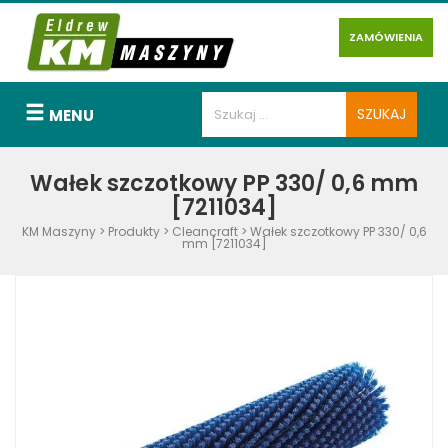
ZAMÓWIENIA
MENU
Wałek szczotkowy PP 330/ 0,6 mm
[7211034]
KM Maszyny
>
Produkty
>
Cleancraft
>
Wałek szczotkowy PP 330/ 0,6
mm [7211034]