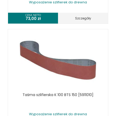
URZĄDZENIA WARSZTATOWE I TRANSPORTOWE
Wyposażenie szlifierek do drewna
SPRZĘT CZYSZCZĄCY
CENA NETTO
73,00
zł
Szczegóły
SPRĘŻARKI I NARZĘDZIA PNEUMATYCZNE
SPRZĘT SPAWALNICZY
RÓŻNE OKAZJE
KOSZT DOSTAWY
Taśma szlifierska K 100 BTS 150 [5911010]
Wyposażenie szlifierek do drewna