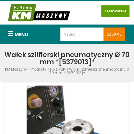
ZAMÓWIENIA
MENU
Wałek szlifierski pneumatyczny Ø 70
mm *[5379013]*
KM Maszyny
>
Produkty
>
Holzkraft
>
Wałek szlifierski pneumatyczny Ø
70 mm *[5379013]*