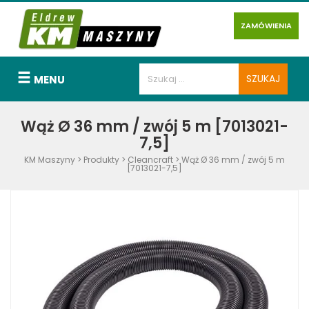
ZAMÓWIENIA
MENU
Wąż Ø 36 mm / zwój 5 m [7013021-
7,5]
KM Maszyny
>
Produkty
>
Cleancraft
>
Wąż Ø 36 mm / zwój 5 m
[7013021-7,5]