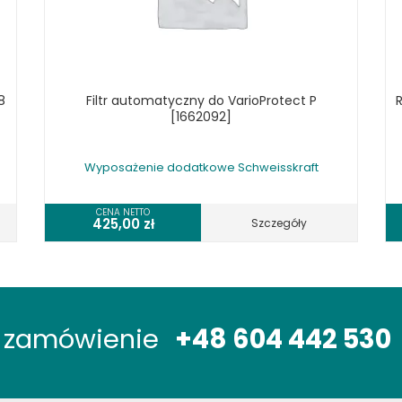
8
Filtr automatyczny do VarioProtect P
R
[1662092]
Wyposażenie dodatkowe Schweisskraft
CENA NETTO
425,00
zł
Szczegóły
óż zamówienie
+48 604 442 530