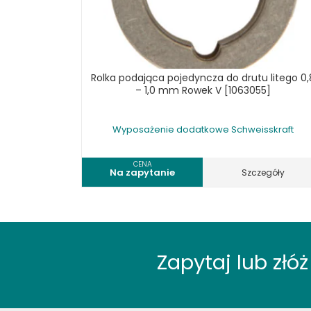
KOSZT DOSTAWY
Rolka podająca pojedyncza do drutu litego 0,
– 1,0 mm Rowek V [1063055]
Wyposażenie dodatkowe Schweisskraft
CENA
Na zapytanie
Szczegóły
Zapytaj lub zł