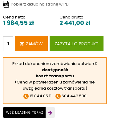
Pobierz aktualną stronę w PDF
RSKIE
 ELEKTROD
Cena netto:
Cena brutto:
1 984,55
zł
2 441,00
zł
 OBROTNIKÓW
E DODATKOWE
ZAMÓW
ZAPYTAJ O PRODUKT
Przed dokonaniem zamówienia potwierdź
dostępność
koszt transportu
(Cena w potwierdzeniu zamówienia nie
uwzględnia kosztów transportu)
15 844 05 11
604 442 530
WEŹ LEASING TERAZ