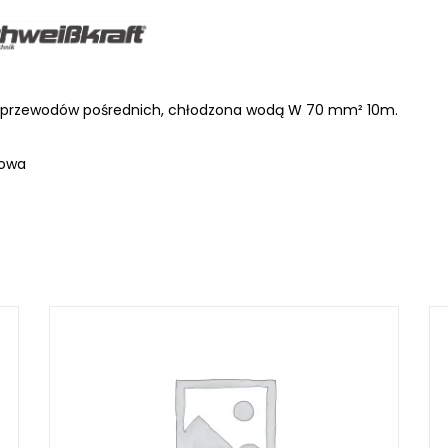
 przewodów pośrednich, chłodzona wodą W 70 mm² 10m.
LKRAFT
MUM
owa