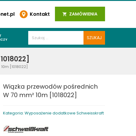
et.pl
Kontakt
ZAMÓWIENIA
T
ICZY
PAWALNICZE
1018022]
 SPOIN
10m [1018022]
PAWALNICZE
WALNICZE
Wiązka przewodów pośrednich
Y SPAWALNICZE
W 70 mm² 10m [1018022]
 PLAZMOWE
PAWALNICZE
Kategoria: Wyposażenie dodatkowe Schweisskraft
LNICZE