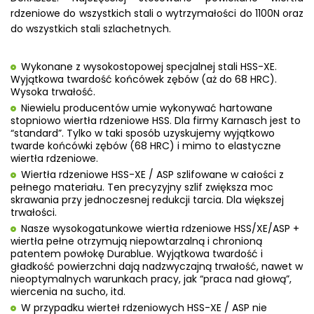
rdzeniowe do wszystkich stali o wytrzymałości do 1100N oraz
do wszystkich stali szlachetnych.
Wykonane z wysokostopowej specjalnej stali HSS-XE.
Wyjątkowa twardość końcówek zębów (aż do 68 HRC).
Wysoka trwałość.
Niewielu producentów umie wykonywać hartowane
stopniowo wiertła rdzeniowe HSS. Dla firmy Karnasch jest to
“standard”. Tylko w taki sposób uzyskujemy wyjątkowo
twarde końcówki zębów (68 HRC) i mimo to elastyczne
wiertła rdzeniowe.
Wiertła rdzeniowe HSS-XE / ASP szlifowane w całości z
pełnego materiału. Ten precyzyjny szlif zwiększa moc
skrawania przy jednoczesnej redukcji tarcia. Dla większej
trwałości.
Nasze wysokogatunkowe wiertła rdzeniowe HSS/XE/ASP +
wiertła pełne otrzymują niepowtarzalną i chronioną
patentem powłokę Durablue. Wyjątkowa twardość i
gładkość powierzchni dają nadzwyczajną trwałość, nawet w
nieoptymalnych warunkach pracy, jak “praca nad głową”,
wiercenia na sucho, itd.
W przypadku wierteł rdzeniowych HSS-XE / ASP nie