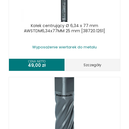
TOKARKI CNC
URZĄDZENIA WIELOCZYNNOŚCIOWE
WALCARKI DO BLACHY
Kołek centrujący Ø 6,34 x 77 mm
WIERTARKI KOLUMNOWE, SŁUPOWE, STOŁOWE
AWSTDM6,34x77MM 25 mm [38720.1261]
WIERTARKI MAGNETYCZNE
WIERTARKO - FREZARKI STOŁOWE DO METALU, WIELOFUNKCYJNE
Wyposażenie wiertarek do metalu
WYKRAWARKI DO BLACHY, PNEUMATYCZNE
ZAGINARKI DO BLACHY, MECHANICZNE
CENA NETTO
49,00
zł
Szczegóły
ŻŁOBIARKI DO BLACHY
WYPOSAŻENIE DODATKOWE METALLKRAFT
WYPOSAŻENIE GRAWEREK
WYPOSAŻENIE FREZAREK KRAWĘDZIOWYCH
WYPOSAŻENIE GIĘTAREK
WYPOSAŻENIE GILOTYN
WYPOSAŻENIE GWINCIAREK
WYPOSAŻENIE ODCIĄGÓW MASZYN DO METALU
WYPOSAŻENIE PIŁ TARCZOWYCH DO METALU