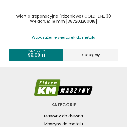
RÓŻNE OKAZJE
Wiertło trepanacyjne (rdzeniowe) GOLD-LINE 30
KOSZT DOSTAWY
Weldon, Ø 18 mm [38720.1260U18]
Wyposażenie wiertarek do metalu
CENA NETTO
99,00
zł
Szczegóły
KATEGORIE
Maszyny do drewna
Maszyny do metalu