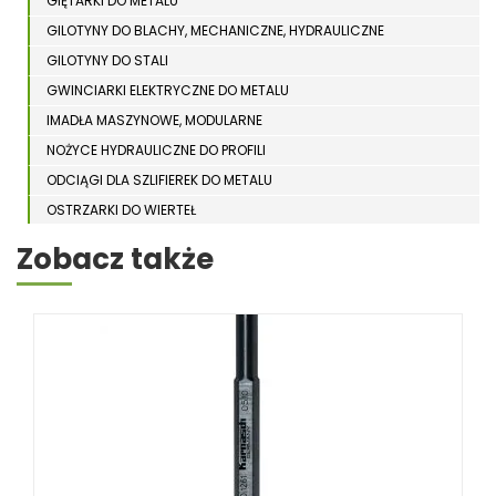
GIĘTARKI DO METALU
GILOTYNY DO BLACHY, MECHANICZNE, HYDRAULICZNE
GILOTYNY DO STALI
GWINCIARKI ELEKTRYCZNE DO METALU
IMADŁA MASZYNOWE, MODULARNE
NOŻYCE HYDRAULICZNE DO PROFILI
ODCIĄGI DLA SZLIFIEREK DO METALU
OSTRZARKI DO WIERTEŁ
PIŁY TARCZOWE DO METALU, ALUMINIUM
Zobacz także
PIŁY TAŚMOWE DO METALU
POLERKI
PRASY DO OBRÓBKI PLASTYCZNEJ METALU
SPĘCZARKI
STOJAKI
STOŁY ROLKOWE
SZLIFIERKI DO METALU, PŁASZCZYZN
TOKARKI