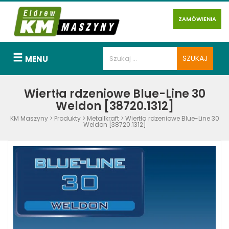
ZAMÓWIENIA
MENU
Wiertła rdzeniowe Blue-Line 30
Weldon [38720.1312]
KM Maszyny
>
Produkty
>
Metallkraft
>
Wiertła rdzeniowe Blue-Line 30
Weldon [38720.1312]