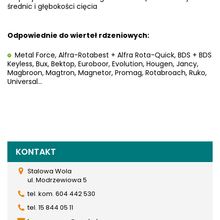
średnic i głębokości cięcia
Odpowiednie do wierteł rdzeniowych:
Metal Force, Alfra-Rotabest + Alfra Rota-Quick, BD
S + BDS
Keyless, Bux, Bektop, Euroboor, Evolution, Hougen, Jancy,
Magbroon, Magtron, Magnetor, Promag, Rotabroach, Ruko,
Universal…
KONTAKT
Stalowa Wola
ul. Modrzewiowa 5
tel. kom. 604 442 530
tel. 15 844 05 11