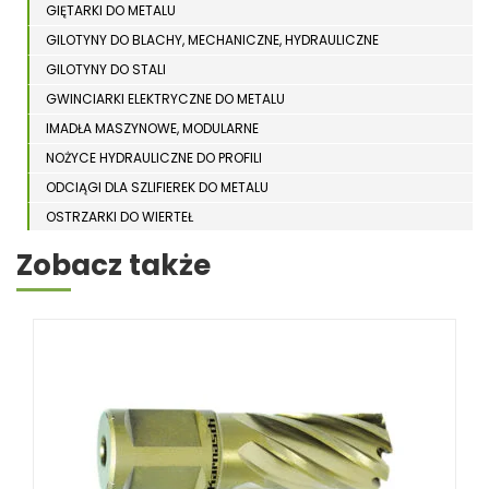
GIĘTARKI DO METALU
GILOTYNY DO BLACHY, MECHANICZNE, HYDRAULICZNE
GILOTYNY DO STALI
GWINCIARKI ELEKTRYCZNE DO METALU
IMADŁA MASZYNOWE, MODULARNE
NOŻYCE HYDRAULICZNE DO PROFILI
ODCIĄGI DLA SZLIFIEREK DO METALU
OSTRZARKI DO WIERTEŁ
PIŁY TARCZOWE DO METALU, ALUMINIUM
Zobacz także
PIŁY TAŚMOWE DO METALU
POLERKI
PRASY DO OBRÓBKI PLASTYCZNEJ METALU
SPĘCZARKI
STOJAKI
STOŁY ROLKOWE
SZLIFIERKI DO METALU, PŁASZCZYZN
TOKARKI