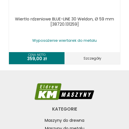
RÓŻNE OKAZJE
Wiertło rdzeniowe BLUE-LINE 30 Weldon, Ø 59 mm
KOSZT DOSTAWY
[38720.131259]
Wyposażenie wiertarek do metalu
CENA NETTO
359,00
zł
Szczegóły
KATEGORIE
Maszyny do drewna
Maszyny do metalu