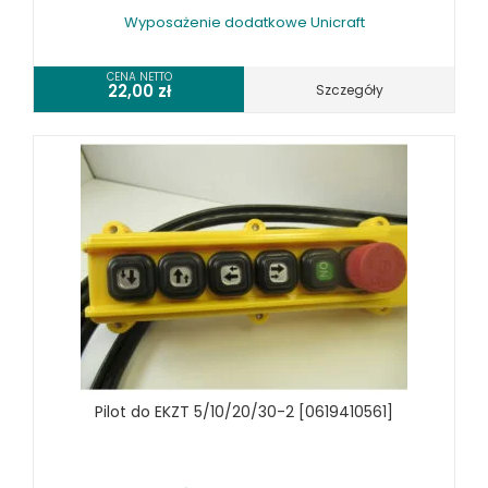
SPRZĘT SPAWALNICZY
Wyposażenie dodatkowe Unicraft
RÓŻNE OKAZJE
CENA NETTO
22,00
zł
Szczegóły
KOSZT DOSTAWY
Pilot do EKZT 5/10/20/30-2 [0619410561]