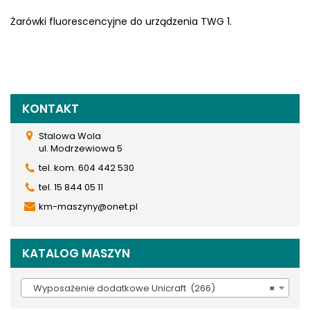
Żarówki fluorescencyjne do urządzenia TWG 1.
KONTAKT
Stalowa Wola
ul. Modrzewiowa 5
tel. kom. 604 442 530
tel. 15 844 05 11
km-maszyny@onet.pl
KATALOG MASZYN
Wyposażenie dodatkowe Unicraft (266)
×