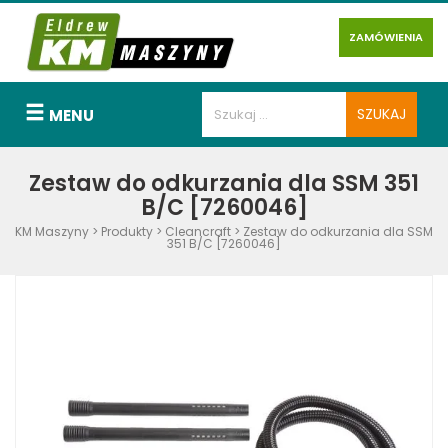
ZAMÓWIENIA
MENU
Zestaw do odkurzania dla SSM 351
B/C [7260046]
KM Maszyny
>
Produkty
>
Cleancraft
>
Zestaw do odkurzania dla SSM
351 B/C [7260046]