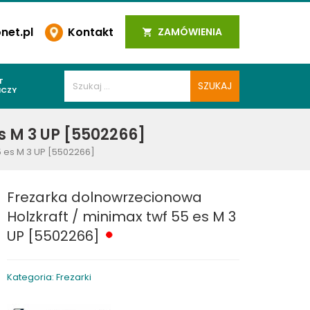
et.pl
Kontakt
ZAMÓWIENIA
T
ICZY
PAWALNICZE
s M 3 UP [5502266]
 SPOIN
5 es M 3 UP [5502266]
PAWALNICZE
WALNICZE
Frezarka dolnowrzecionowa
Y SPAWALNICZE
Holzkraft / minimax twf 55 es M 3
 PLAZMOWE
UP [5502266]
PAWALNICZE
Kategoria: Frezarki
LNICZE