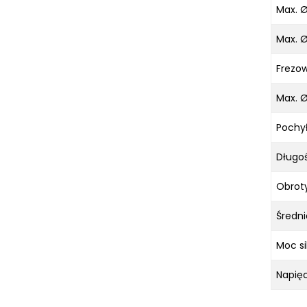
Max. Ø
Max. Ø
Frezowa
Max. Ø
Pochył
Długo
Obroty
Średni
Moc si
Napięc