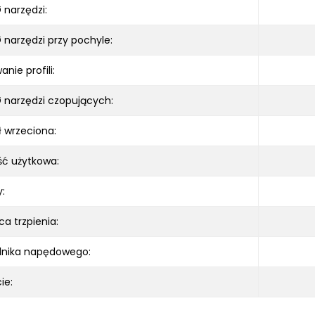
 narzędzi:
 narzędzi przy pochyle:
nie profili:
 narzędzi czopujących:
 wrzeciona:
ść użytkowa:
:
ca trzpienia:
lnika napędowego:
ie: