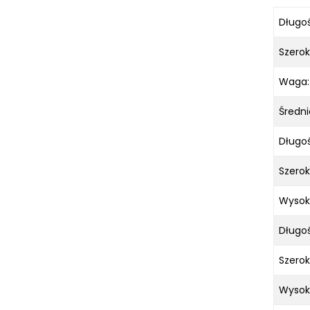
KOSZT DOSTAWY
Długoś
Szerok
Waga:
Średni
Długoś
Szerok
Wysok
Długo
Szero
Wysok