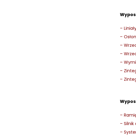
Wypos
–
Linia
–
Osłon
–
Wrzec
–
Wrzec
–
Wymie
–
Zinte
–
Zinte
Wyposa
–
Ramię
–
Silni
–
Syste