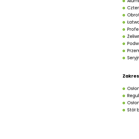
Alum
UKOŚNICE, PIŁY TARCZOWE DO
Czter
DREWNA
Obrot
URZĄDZENIA WIELOCZYNNOŚCIOWE
Łatw
DO DREWNA
Prof
WIERTARKI POZIOME DO DREWNA,
WIELOWRZECIONOWE, UNIWERSALNE
Żeliw
Podwó
WYRZYNARKI DO DREWNA, STOŁOWE
Przem
WYPOSAŻENIE DODATKOWE MASZYN
DO DREWNA
Seryj
MASZYNY DO METALU
Zakres
URZĄDZENIA WARSZTATOWE I
TRANSPORTOWE
Osłon
SPRZĘT CZYSZCZĄCY
Regul
Osłon
SPRĘŻARKI I NARZĘDZIA
Stół 
PNEUMATYCZNE
SPRZĘT SPAWALNICZY
RÓŻNE OKAZJE