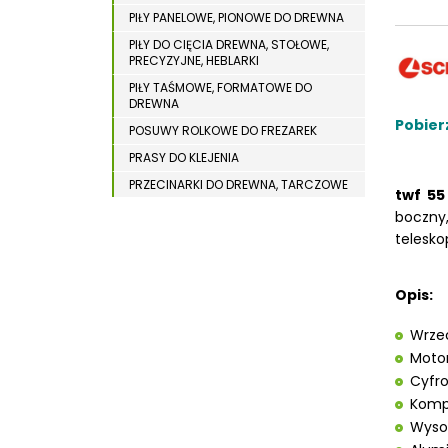
WYPOSAŻENIE DODATKOWE MASZYN DO
WIERTARKI MAGNETYCZNE
PIŁY PANELOWE, PIONOWE DO DREWNA
DREWNA
PIŁY DO CIĘCIA DREWNA, STOŁOWE,
WIERTARKO – FREZARKI STOŁOWE
PRECYZYJNE, HEBLARKI
WYKRAWARKI DO BLACHY
PIŁY TAŚMOWE, FORMATOWE DO
DREWNA
WYPOSAŻENIE DODATKOWE METAL
Pobier
POSUWY ROLKOWE DO FREZAREK
WYPOSAŻENIE DODATKOWE OPTI
PRASY DO KLEJENIA
ZAGINARKI DO BLACHY
PRZECINARKI DO DREWNA, TARCZOWE
twf 55
ŻŁOBIARKI DO BLACHY
PRZENOŚNIKI TAŚMOWE
boczny
telesko
STOŁY STOLARSKIE
STOŁY SZLIFIERSKIE DO DREWNA
STRUGARKI DO DREWNA
Opis:
STOJAKI HOLZSTAR
Wrzec
SZCZOTKARKI
Motor
SZLIFIERKI DO DREWNA,
Cyfro
DŁUGOTAŚMOWE, SZEROKOTAŚMOWE,
Kompl
KRAWĘDZIOWE
Wysok
TOKARKI DO DREWNA