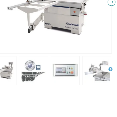
NIKI I URZĄDZENIA
STOŁY SZLIFIE
CHOWE
SZLIFIERKI DO
RY WARSZTATOWE UNICRAFT
UCHWYTY DO
NAJAZDOWE UNICRAFT
WYPOSAŻENI
 ZABEZPIECZAJĄCE UNICRAFT
NOŻYCOWE UNICRAFT
E BRAMOWE UNICRAFT
NIA TRANSPORTOWE UNICRAFT
KI UNICRAFT
ATORY UNICRAFT
ALETOWE UNICRAFT
IKI ŚCIENNE UNICRAFT
WE
ŻENIE DODATKOWE
FT