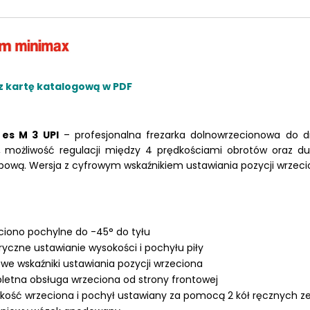
LKRAFT
z kartę katalogową w PDF
MUM
 es M 3 UPl
– profesjonalna frezarka dolnowrzecionowa do d
, możliwość regulacji między 4 prędkościami obrotów oraz
d
pową. Wersja z
cyfrowym wskaźnikiem ustawiania pozycji wrzeci
iono pochylne do -45° do tyłu
yczne ustawianie wysokości i pochyłu piły
we wskaźniki ustawiania pozycji wrzeciona
etna obsługa wrzeciona od strony frontowej
ość wrzeciona i pochył ustawiany za pomocą 2 kół ręcznych z