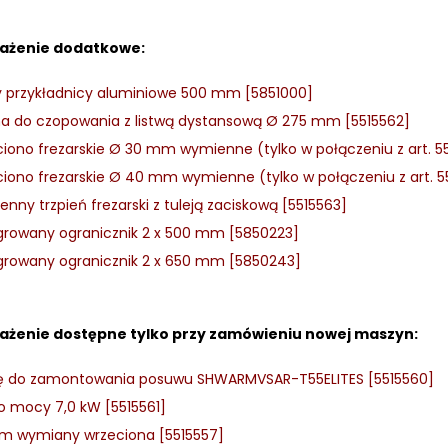
ażenie dodatkowe:
ły przykładnicy aluminiowe 500 mm [5851000]
a do czopowania z listwą dystansową Ø 275 mm [5515562]
iono frezarskie Ø 30 mm wymienne (tylko w połączeniu z art. 5
iono frezarskie Ø 40 mm wymienne (tylko w połączeniu z art. 5
nny trzpień frezarski z tuleją zaciskową [5515563]
growany ogranicznik 2 x 500 mm [5850223]
growany ogranicznik 2 x 650 mm [5850243]
żenie dostępne tylko przy zamówieniu nowej maszyn:
 do zamontowania posuwu SHWARMVSAR-T55ELITES [5515560]
k o mocy 7,0 kW [5515561]
m wymiany wrzeciona [5515557]