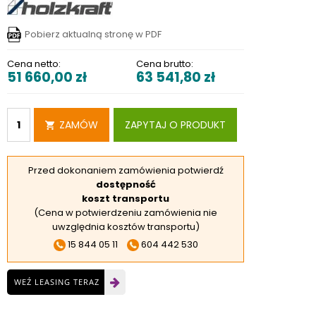
RSKIE
 ELEKTROD
Pobierz aktualną stronę w PDF
 OBROTNIKÓW
Cena netto:
Cena brutto:
51 660,00
zł
63 541,80
zł
E DODATKOWE
ZAMÓW
ZAPYTAJ O PRODUKT
Przed dokonaniem zamówienia potwierdź
dostępność
koszt transportu
(Cena w potwierdzeniu zamówienia nie
uwzględnia kosztów transportu)
15 844 05 11
604 442 530
WEŹ LEASING TERAZ