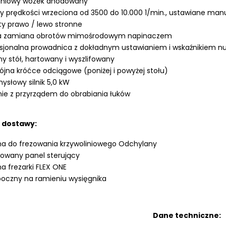
iniowy wózek anodowany
y prędkości wrzeciona od 3500 do 10.000 1/min., ustawiane man
y prawo / lewo stronne
a zamiana obrotów mimośrodowym napinaczem
esjonalna prowadnica z dokładnym ustawianiem i wskaźnikiem
ny stół, hartowany i wyszlifowany
jna króćce odciągowe (poniżej i powyżej stołu)
ysłowy silnik 5,0 kW
nie z przyrządem do obrabiania łuków
 dostawy:
a do frezowania krzywoliniowego Odchylany
owany panel sterujący
a frezarki FLEX ONE
boczny na ramieniu wysięgnika
Dane techniczne: