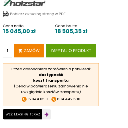
RSKIE
 ELEKTROD
Pobierz aktualną stronę w PDF
 OBROTNIKÓW
Cena netto:
Cena brutto:
15 045,00
zł
18 505,35
zł
E DODATKOWE
ZAMÓW
ZAPYTAJ O PRODUKT
Przed dokonaniem zamówienia potwierdź
dostępność
koszt transportu
(Cena w potwierdzeniu zamówienia nie
uwzględnia kosztów transportu)
15 844 05 11
604 442 530
WEŹ LEASING TERAZ