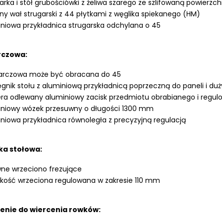
arka i stół grubościówki z żeliwa szarego ze szlifowaną powierzch
lny wał strugarski z 44 płytkami z węglika spiekanego (HM)
niowa przykładnica strugarska odchylana o 45
arczowa:
tarczowa może być obracana do 45
gnik stołu z aluminiową przykładnicą poprzeczną do paneli i d
ra odlewany aluminiowy zacisk przedmiotu obrabianego i regu
iniowy wózek przesuwny o długości 1300 mm
niowa przykładnica równoległa z precyzyjną regulacją
ka stołowa:
ne wrzeciono frezujące
ość wrzeciona regulowana w zakresie 110 mm
enie do wiercenia rowków: