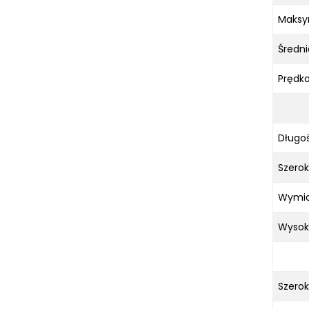
Maksym
Średni
Prędko
Długo
Szero
Wymia
Wysok
Szerok