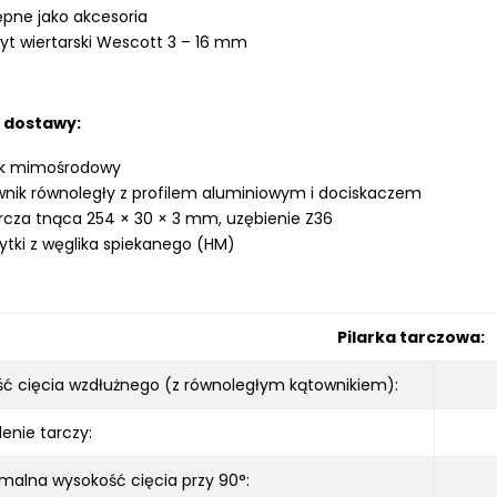
pne jako akcesoria
t wiertarski Wescott 3 – 16 mm
 dostawy:
sk mimośrodowy
nik równoległy z profilem aluminiowym i dociskaczem
arcza tnąca 254 × 30 × 3 mm, uzębienie Z36
ytki z węglika spiekanego (HM)
Pilarka tarczowa:
ć cięcia wzdłużnego (z równoległym kątownikiem):
enie tarczy:
malna wysokość cięcia przy 90°: