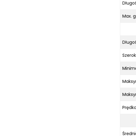
Długoś
Max. g
Długoś
Szerok
Minim
Maks
Maks
Prędk
Średni