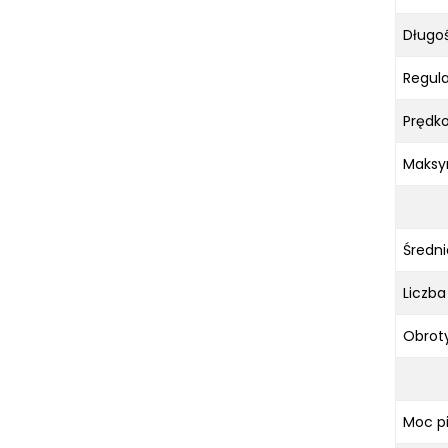
Długoś
Regula
Prędko
Maksym
Średni
Liczba
Obrot
Moc pi