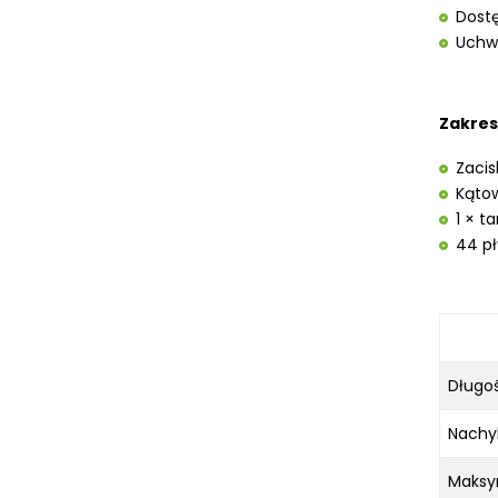
Dostę
KOSZT DOSTAWY
Uchwy
Zakres
Zaci
Kątow
1 × t
44 pł
Długoś
Nachyl
Maksy