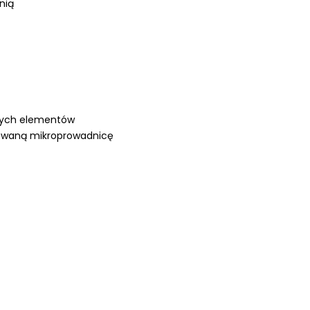
nią
użych elementów
lowaną mikroprowadnicę