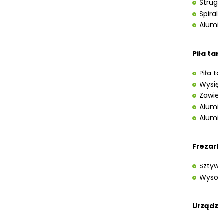
Strug
UKOŚNICE, PIŁY TARCZOWE DO
Spira
DREWNA
Alumi
URZĄDZENIA WIELOCZYNNOŚCIOWE
DO DREWNA
WIERTARKI POZIOME DO DREWNA,
Piła t
WIELOWRZECIONOWE, UNIWERSALNE
WYRZYNARKI DO DREWNA, STOŁOWE
Piła 
WYPOSAŻENIE DODATKOWE MASZYN
Wysię
DO DREWNA
Zawie
MASZYNY DO METALU
Alum
Alumi
URZĄDZENIA WARSZTATOWE I
TRANSPORTOWE
Frezar
SPRZĘT CZYSZCZĄCY
Sztyw
SPRĘŻARKI I NARZĘDZIA
PNEUMATYCZNE
Wysok
SPRZĘT SPAWALNICZY
Urządz
RÓŻNE OKAZJE