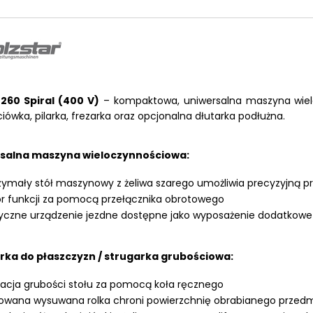
LKRAFT
MUM
260 Spiral (400 V)
– kompaktowa, uniwersalna maszyna wiel
iówka, pilarka, frezarka oraz opcjonalna dłutarka podłużna.
salna maszyna wieloczynnościowa:
ymały stół maszynowy z żeliwa szarego umożliwia precyzyjną p
 funkcji za pomocą przełącznika obrotowego
yczne urządzenie jezdne dostępne jako wyposażenie dodatkowe
rka do płaszczyzn / strugarka grubościowa:
acja grubości stołu za pomocą koła ręcznego
wana wysuwana rolka chroni powierzchnię obrabianego przedm