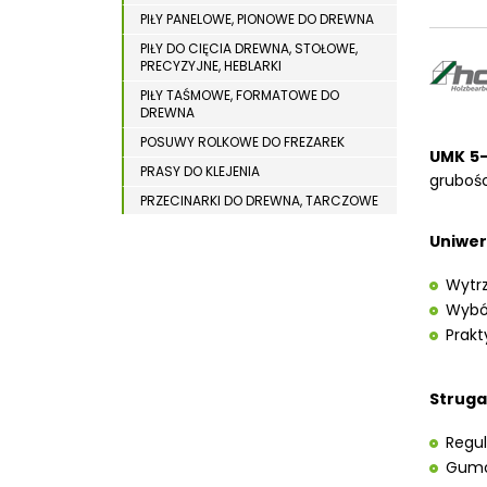
WYPOSAŻENIE DODATKOWE MASZYN DO
WIERTARKI MAGNETYCZNE
PIŁY PANELOWE, PIONOWE DO DREWNA
DREWNA
PIŁY DO CIĘCIA DREWNA, STOŁOWE,
WIERTARKO – FREZARKI STOŁOWE
PRECYZYJNE, HEBLARKI
WYKRAWARKI DO BLACHY
PIŁY TAŚMOWE, FORMATOWE DO
DREWNA
WYPOSAŻENIE DODATKOWE METAL
POSUWY ROLKOWE DO FREZAREK
WYPOSAŻENIE DODATKOWE OPTI
UMK 5-
PRASY DO KLEJENIA
grubośc
ZAGINARKI DO BLACHY
PRZECINARKI DO DREWNA, TARCZOWE
ŻŁOBIARKI DO BLACHY
PRZENOŚNIKI TAŚMOWE
Uniwer
STOŁY STOLARSKIE
Wytrz
STOŁY SZLIFIERSKIE DO DREWNA
Wybór
STRUGARKI DO DREWNA
Prakt
STOJAKI HOLZSTAR
SZCZOTKARKI
Struga
SZLIFIERKI DO DREWNA,
DŁUGOTAŚMOWE, SZEROKOTAŚMOWE,
KRAWĘDZIOWE
Regul
Gumo
TOKARKI DO DREWNA