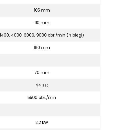
105 mm
110 mm
1400, 4000, 6000, 9000 obr./min (4 biegi)
160 mm
70 mm
44 szt
5500 obr./min
2,2 kW