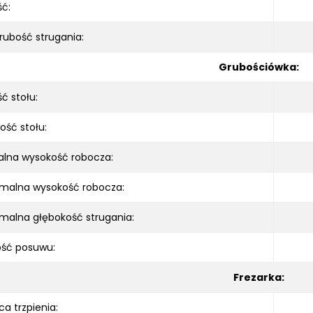
ć:
rubość strugania:
Grubościówka:
ć stołu:
ość stołu:
alna
wysokość
robocza:
ymalna
wysokość
robocza
:
ymalna
głębokość
strugania:
ość posuwu:
Frezarka:
ca trzpienia: