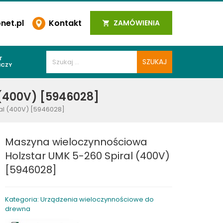
et.pl
Kontakt
ZAMÓWIENIA
T
ICZY
PAWALNICZE
(400V) [5946028]
 SPOIN
al (400V) [5946028]
PAWALNICZE
WALNICZE
Maszyna wieloczynnościowa
Y SPAWALNICZE
Holzstar UMK 5-260 Spiral (400V)
 PLAZMOWE
[5946028]
PAWALNICZE
Kategoria: Urządzenia wieloczynnościowe do
drewna
LNICZE