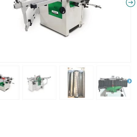
NIKI I URZĄDZENIA
STOŁY SZLIFIE
CHOWE
SZLIFIERKI DO
RY WARSZTATOWE UNICRAFT
UCHWYTY DO
NAJAZDOWE UNICRAFT
WYPOSAŻENI
 ZABEZPIECZAJĄCE UNICRAFT
NOŻYCOWE UNICRAFT
E BRAMOWE UNICRAFT
NIA TRANSPORTOWE UNICRAFT
KI UNICRAFT
ATORY UNICRAFT
ALETOWE UNICRAFT
IKI ŚCIENNE UNICRAFT
WE
ŻENIE DODATKOWE
FT