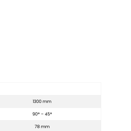
1300 mm
90° – 45°
78 mm