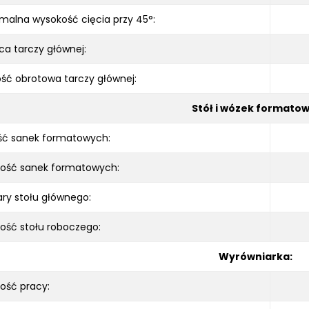
alna wysokość cięcia przy 45°:
ca tarczy głównej:
ść obrotowa tarczy głównej:
Stół i wózek formatow
ść sanek formatowych:
kość sanek formatowych:
ry stołu głównego:
ość stołu roboczego:
Wyrówniarka:
ość pracy: