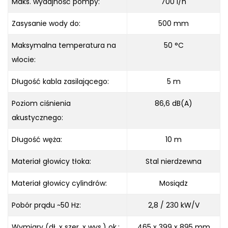
Maks. wydajność pompy:
700 l/h
Zasysanie wody do:
500 mm
Maksymalna temperatura na
50 °C
wlocie:
Długość kabla zasilającego:
5 m
Poziom ciśnienia
86,6 dB(A)
akustycznego:
Długość węża:
10 m
Materiał głowicy tłoka:
Stal nierdzewna
Materiał głowicy cylindrów:
Mosiądz
Pobór prądu ~50 Hz:
2,8 / 230 kW/V
Wymiary (dł. x szer. x wys.) ok.:
465 x 399 x 895 mm