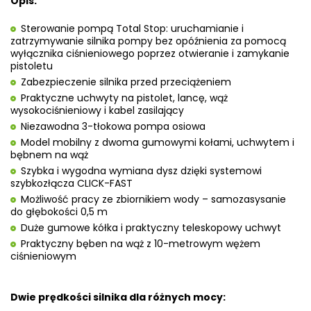
Opis:
Sterowanie pompą Total Stop: uruchamianie i
zatrzymywanie silnika pompy bez opóźnienia za pomocą
wyłącznika ciśnieniowego poprzez otwieranie i zamykanie
pistoletu
Zabezpieczenie silnika przed przeciążeniem
Praktyczne uchwyty na pistolet, lancę, wąż
wysokociśnieniowy i kabel zasilający
Niezawodna 3-tłokowa pompa osiowa
Model mobilny z dwoma gumowymi kołami, uchwytem i
bębnem na wąż
Szybka i wygodna wymiana dysz dzięki systemowi
szybkozłącza CLICK-FAST
Możliwość pracy ze zbiornikiem wody – samozasysanie
do głębokości 0,5 m
Duże gumowe kółka i praktyczny teleskopowy uchwyt
Praktyczny bęben na wąż z 10-metrowym wężem
ciśnieniowym
Dwie prędkości silnika dla różnych mocy: