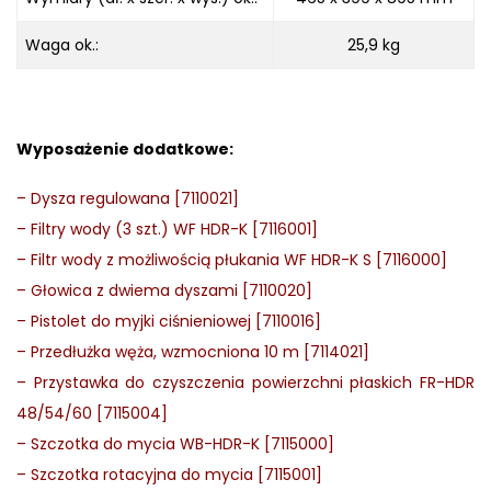
Waga ok.:
25,9 kg
Wyposażenie dodatkowe:
–
Dysza regulowana [7110021]
–
Filtry wody (3 szt.) WF HDR-K [7116001]
–
Filtr wody z możliwością płukania WF HDR-K S [7116000]
–
Głowica z dwiema dyszami [7110020]
–
Pistolet do myjki ciśnieniowej [7110016]
–
Przedłużka węża, wzmocniona 10 m [7114021]
–
Przystawka do czyszczenia powierzchni płaskich FR-HDR
48/54/60 [7115004]
–
Szczotka do mycia WB-HDR-K [7115000]
–
Szczotka rotacyjna do mycia [7115001]