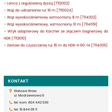
–
Lanca z regulowaną dyszą [7112002]
–
Wąż do udrażniania rur 16 m [7110024]
–
Wąż wysokociśnieniowy wzmocniony 8 m [7114002]
–
Wąż wysokociśnieniowy, wzmocniony 10 m [7114019]
–
Wtyk adapterowy do Kärcher ze złączem bagnetowy do
HDR [7113010]
–
Zestaw do czyszczenia rur 16 m do HDR-H 60-14 [7114005]
KONTAKT
Stalowa Wola
ul. Modrzewiowa 5
tel. kom. 604 442 530
tel. 15 844 05 11