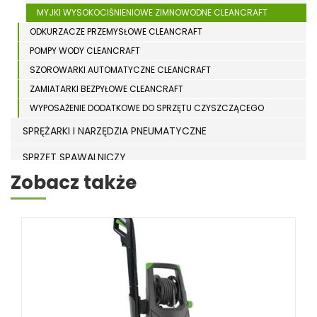
MYJKI WYSOKOCIŚNIENIOWE ZIMNOWODNE CLEANCRAFT
ODKURZACZE PRZEMYSŁOWE CLEANCRAFT
POMPY WODY CLEANCRAFT
SZOROWARKI AUTOMATYCZNE CLEANCRAFT
ZAMIATARKI BEZPYŁOWE CLEANCRAFT
WYPOSAŻENIE DODATKOWE DO SPRZĘTU CZYSZCZĄCEGO
SPRĘŻARKI I NARZĘDZIA PNEUMATYCZNE
SPRZĘT SPAWALNICZY
Zobacz także
RÓŻNE OKAZJE
KOSZT DOSTAWY