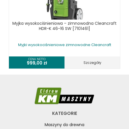
Myjka wysokociśnieniowa – zimnowodna Cleancraft
HDR-K 46-16 SW [7101461]
Myjki wysokociśnieniowe zimnowodne Cleancraft
CENA NETTO
999,00
zł
Szczegóły
KATEGORIE
Maszyny do drewna