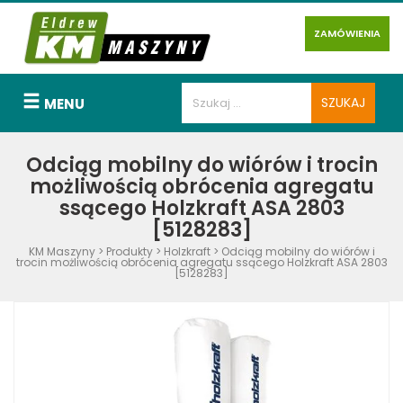
ZAMÓWIENIA
MENU
Odciąg mobilny do wiórów i trocin
możliwością obrócenia agregatu
ssącego Holzkraft ASA 2803
[5128283]
KM Maszyny
>
Produkty
>
Holzkraft
>
Odciąg mobilny do wiórów i
trocin możliwością obrócenia agregatu ssącego Holzkraft ASA 2803
[5128283]