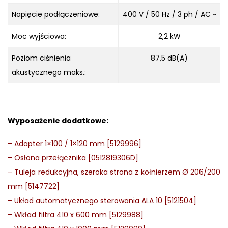
Napięcie podłączeniowe:
400 V / 50 Hz / 3 ph / AC ~
Moc wyjściowa:
2,2 kW
Poziom ciśnienia
87,5 dB(A)
akustycznego maks.:
Wyposażenie dodatkowe:
–
Adapter 1×100 / 1×120 mm [5129996]
–
Osłona przełącznika [0512819306D]
–
Tuleja redukcyjna, szeroka strona z kołnierzem Ø 206/200
mm [5147722]
–
Układ automatycznego sterowania ALA 10 [5121504]
–
Wkład filtra 410 x 600 mm [5129988]