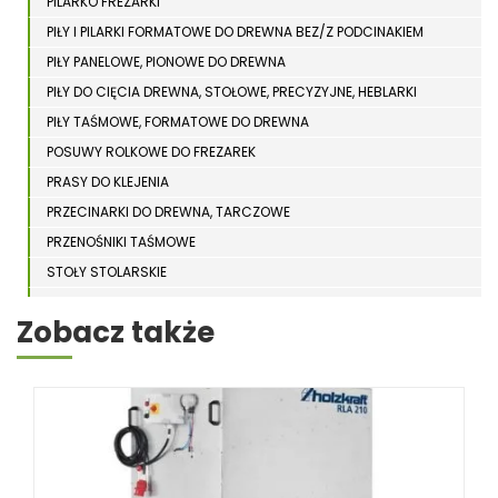
PILARKO FREZARKI
PIŁY I PILARKI FORMATOWE DO DREWNA BEZ/Z PODCINAKIEM
PIŁY PANELOWE, PIONOWE DO DREWNA
PIŁY DO CIĘCIA DREWNA, STOŁOWE, PRECYZYJNE, HEBLARKI
PIŁY TAŚMOWE, FORMATOWE DO DREWNA
POSUWY ROLKOWE DO FREZAREK
PRASY DO KLEJENIA
PRZECINARKI DO DREWNA, TARCZOWE
PRZENOŚNIKI TAŚMOWE
STOŁY STOLARSKIE
STOŁY SZLIFIERSKIE DO DREWNA
Zobacz także
STRUGARKI DO DREWNA
STOJAKI HOLZSTAR
SZCZOTKARKI
SZLIFIERKI DO DREWNA, DŁUGOTAŚMOWE, SZEROKOTAŚMOWE,
KRAWĘDZIOWE
TOKARKI DO DREWNA