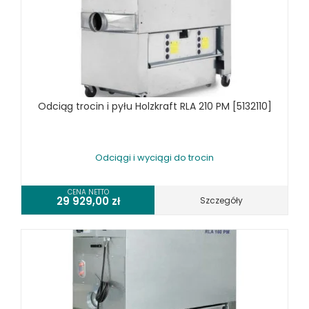
UKOŚNICE, PIŁY TARCZOWE DO DREWNA
URZĄDZENIA WIELOCZYNNOŚCIOWE DO DREWNA
WIERTARKI POZIOME DO DREWNA, WIELOWRZECIONOWE,
UNIWERSALNE
WYRZYNARKI DO DREWNA, STOŁOWE
WYPOSAŻENIE DODATKOWE MASZYN DO DREWNA
Odciąg trocin i pyłu Holzkraft RLA 210 PM [5132110]
MASZYNY DO METALU
URZĄDZENIA WARSZTATOWE I TRANSPORTOWE
Odciągi i wyciągi do trocin
SPRZĘT CZYSZCZĄCY
SPRĘŻARKI I NARZĘDZIA PNEUMATYCZNE
CENA NETTO
29 929,00
zł
Szczegóły
SPRZĘT SPAWALNICZY
RÓŻNE OKAZJE
KOSZT DOSTAWY