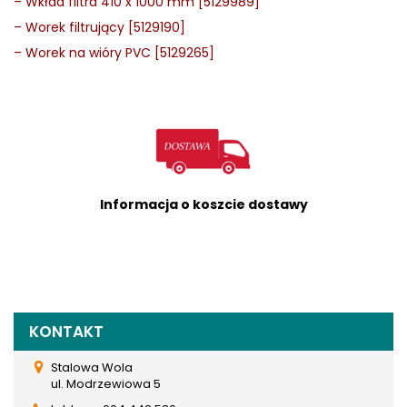
–
Wkład filtra 410 x 1000 mm [5129989]
–
Worek filtrujący [5129190]
–
Worek na wióry PVC [
5129265
]
Informacja o koszcie dostawy
KONTAKT
Stalowa Wola
ul. Modrzewiowa 5