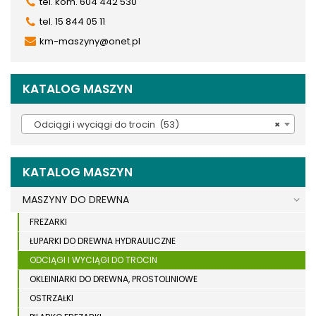
tel. kom. 604 442 530
tel. 15 844 05 11
km-maszyny@onet.pl
KATALOG MASZYN
Odciągi i wyciągi do trocin (53)
×
KATALOG MASZYN
MASZYNY DO DREWNA
FREZARKI
ŁUPARKI DO DREWNA HYDRAULICZNE
ODCIĄGI I WYCIĄGI DO TROCIN
OKLEINIARKI DO DREWNA, PROSTOLINIOWE
OSTRZAŁKI