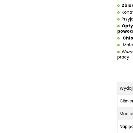
Zbior
Kontr
P
rzyj
Opty
powodu
Chło
Małe 
Wszys
pracy
Wydaj
Ciśni
Moc sil
Napięc