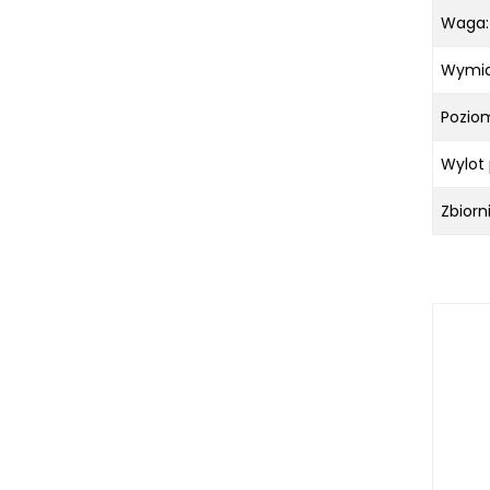
Waga:
Wymia
Pozio
Wylot 
Zbiorni