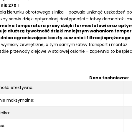
nik 270 l
ola kierunku obrotowego silnika – pozwala uniknąć uszkodzeń pod
azny serwis dzięki optymalnej dostępności – łatwy demontaż i
malna temperatura pracy dzięki termostatowi oraz optym
je dłuższą żywotność dzięki mniejszym wahaniom tempera
dnica ograniczająca koszty suszenia i filtracji sprężonego
wymiary zewnętrzne, a tym samym łatwy transport i montaż
tkie przewody olejowe w stalowej osłonie – zapewnia to bezpi
Dane techniczne:
ność efektywna:
enie maksymalne:
nika:
ie: