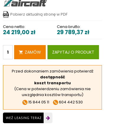
RSKIE
 ELEKTROD
Pobierz aktualną stronę w PDF
 OBROTNIKÓW
Cena netto:
Cena brutto:
24 219,00
zł
29 789,37
zł
E DODATKOWE
ZAMÓW
ZAPYTAJ O PRODUKT
Przed dokonaniem zamówienia potwierdź
dostępność
koszt transportu
(Cena w potwierdzeniu zamówienia nie
uwzględnia kosztów transportu)
15 844 05 11
604 442 530
WEŹ LEASING TERAZ