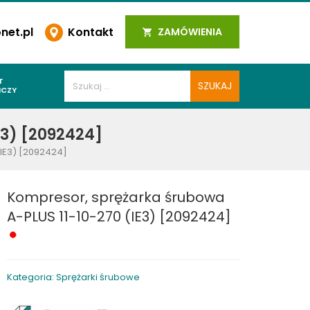
et.pl
Kontakt
ZAMÓWIENIA
T
ICZY
PAWALNICZE
E3) [2092424]
 SPOIN
(IE3) [2092424]
PAWALNICZE
WALNICZE
Kompresor, sprężarka śrubowa
Y SPAWALNICZE
A-PLUS 11-10-270 (IE3) [2092424]
 PLAZMOWE
PAWALNICZE
Kategoria: Sprężarki śrubowe
LNICZE