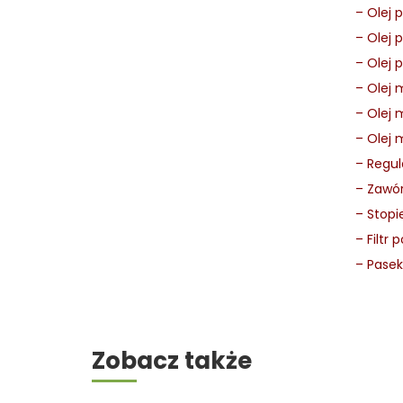
–
Olej 
–
Olej 
–
Olej 
–
Olej 
–
Olej 
–
Olej 
–
Regul
–
Zawór
–
Stopi
–
Filtr
–
Pasek
Zobacz także