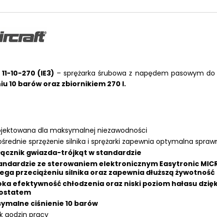
LKRAFT
MUM
11-10-270 (IE3)
– sprężarka śrubowa z napędem pasowym do 
iu 10 barów oraz zbiornikiem 270 l.
ojektowana dla maksymalnej niezawodności
średnie sprzężenie silnika i sprężarki zapewnia optymalna spra
łącznik gwiazda-trójkąt w standardzie
andardzie ze sterowaniem elektronicznym Easytronic MICRO 
ega przeciążeniu silnika oraz zapewnia dłuższą żywotność
ka efektywność chłodzenia oraz niski poziom hałasu dzi
mostatem
ymalne ciśnienie 10 barów
ik godzin pracy