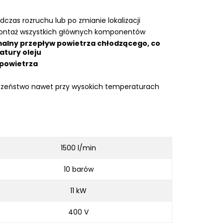
czas rozruchu lub po zmianie lokalizacji
 montaż wszystkich głównych komponentów
alny przepływ powietrza chłodzącego, co
tury oleju
 powietrza
eczeństwo nawet przy wysokich temperaturach
1500 l/min
10 barów
11 kW
400 V