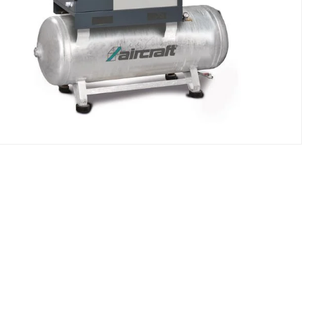
NIKI I URZĄDZENIA
STOŁY SZLIFIE
CHOWE
SZLIFIERKI DO
RY WARSZTATOWE UNICRAFT
UCHWYTY DO
NAJAZDOWE UNICRAFT
WYPOSAŻENI
 ZABEZPIECZAJĄCE UNICRAFT
NOŻYCOWE UNICRAFT
E BRAMOWE UNICRAFT
NIA TRANSPORTOWE UNICRAFT
KI UNICRAFT
ATORY UNICRAFT
ALETOWE UNICRAFT
IKI ŚCIENNE UNICRAFT
WE
ŻENIE DODATKOWE
FT