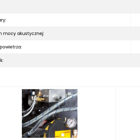
ry:
m mocy akustycznej:
powietrza:
k: