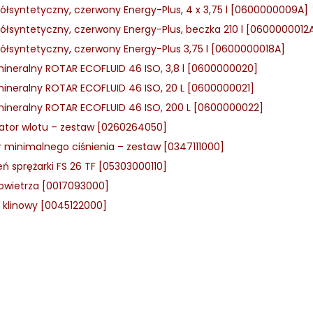
półsyntetyczny, czerwony Energy-Plus, 4 x 3,75 l [0600000009A]
półsyntetyczny, czerwony Energy-Plus, beczka 210 l [0600000012
półsyntetyczny, czerwony Energy-Plus 3,75 l [0600000018A]
mineralny ROTAR ECOFLUID 46 ISO, 3,8 l [0600000020]
mineralny ROTAR ECOFLUID 46 ISO, 20 L [0600000021]
mineralny ROTAR ECOFLUID 46 ISO, 200 L [0600000022]
ator wlotu – zestaw [0260264050]
 minimalnego ciśnienia – zestaw [0347111000]
eń sprężarki FS 26 TF [05303000110]
 powietrza [0017093000]
 klinowy [0045122000]