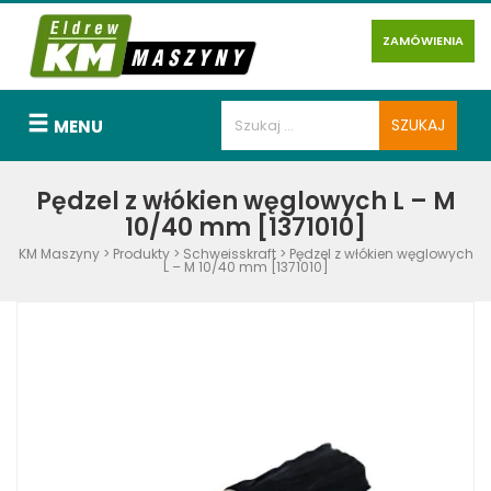
ZAMÓWIENIA
MENU
Pędzel z włókien węglowych L – M
10/40 mm [1371010]
KM Maszyny
>
Produkty
>
Schweisskraft
>
Pędzel z włókien węglowych
L – M 10/40 mm [1371010]