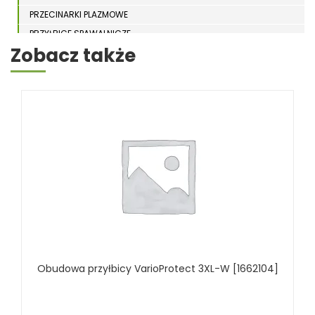
PRZECINARKI PLAZMOWE
PRZYŁBICE SPAWALNICZE
Zobacz także
SPAWARKI
STOŁY SPAWALNICZE
STOŁY SZLIFIERSKIE
SZLIFIERKI DO ELEKTROD
UCHWYTY DO OBROTNIKÓW
WYPOSAŻENIE DODATKOWE SCHWEISSKRAFT
RÓŻNE OKAZJE
KOSZT DOSTAWY
Obudowa przyłbicy VarioProtect 3XL-W [1662104]