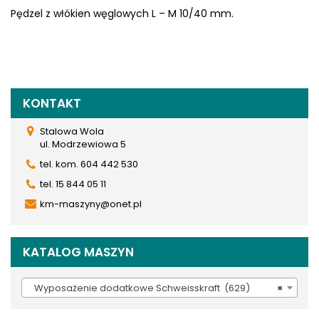
Pędzel z włókien węglowych L – M 10/40 mm.
KONTAKT
Stalowa Wola
ul. Modrzewiowa 5
tel. kom. 604 442 530
tel. 15 844 05 11
km-maszyny@onet.pl
KATALOG MASZYN
Wyposażenie dodatkowe Schweisskraft (629)
×