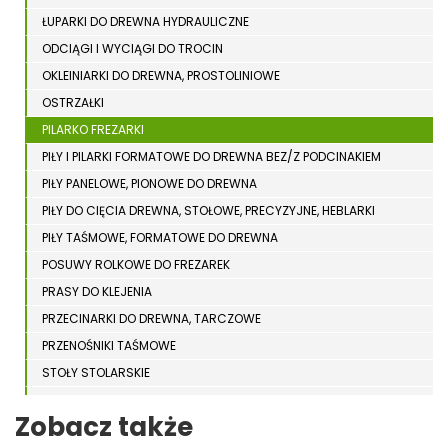
ŁUPARKI DO DREWNA HYDRAULICZNE
ODCIĄGI I WYCIĄGI DO TROCIN
OKLEINIARKI DO DREWNA, PROSTOLINIOWE
OSTRZAŁKI
PILARKO FREZARKI
PIŁY I PILARKI FORMATOWE DO DREWNA BEZ/Z PODCINAKIEM
PIŁY PANELOWE, PIONOWE DO DREWNA
PIŁY DO CIĘCIA DREWNA, STOŁOWE, PRECYZYJNE, HEBLARKI
PIŁY TAŚMOWE, FORMATOWE DO DREWNA
POSUWY ROLKOWE DO FREZAREK
PRASY DO KLEJENIA
PRZECINARKI DO DREWNA, TARCZOWE
PRZENOŚNIKI TAŚMOWE
STOŁY STOLARSKIE
STOŁY SZLIFIERSKIE DO DREWNA
Zobacz także
STRUGARKI DO DREWNA