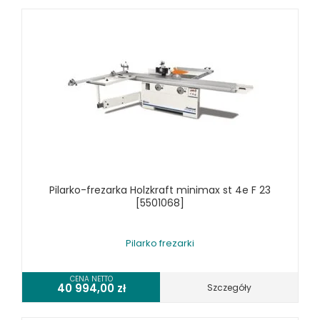
RÓŻNE OKAZJE
KOSZT DOSTAWY
Pilarko-frezarka Holzkraft minimax st 4e F 23
[5501068]
Pilarko frezarki
CENA NETTO
40 994,00
zł
Szczegóły