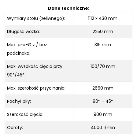
Dane techniczne:
Wymiary stołu (żeliwnego):
1112 x 430 mm
Długość wózka:
2250 mm
Max. piła-Ø z / bez
315 mm
podcinaka:
Max. wysokość cięcia przy
100/70 mm
90°/45°:
Max. szerokość przycinania:
2660 mm
Pochył piły:
90° – 45°
Szerokość cięcia:
900 mm
Obroty:
4000 1/min