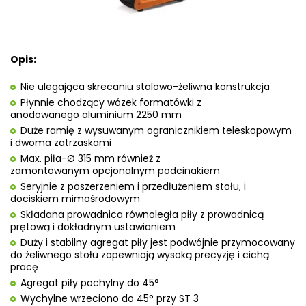
Opis:
Nie ulegająca skrecaniu stalowo-żeliwna konstrukcja
Płynnie chodzący wózek formatówki z
anodowanego aluminium 2250 mm
Duże ramię z wysuwanym ogranicznikiem teleskopowym
i dwoma zatrzaskami
Max. piła-Ø 315 mm również z
zamontowanym opcjonalnym
podcinakiem
Seryjnie z poszerzeniem i przedłużeniem stołu, i
dociskiem mimośrodowym
Składana prowadnica równoległa piły z prowadnicą
prętową i dokładnym ustawianiem
Duży i stabilny agregat piły jest podwójnie przymocowany
do żeliwnego stołu zapewniają wysoką precyzję i cichą
pracę
Agregat piły pochylny do 45°
Wychylne wrzeciono do 45° przy ST 3