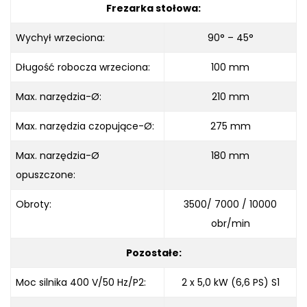
Frezarka stołowa:
Wychył wrzeciona:
90° – 45°
Długość robocza wrzeciona:
100 mm
Max. narzędzia-Ø:
210 mm
Max. narzędzia czopujące-Ø:
275 mm
Max. narzędzia-Ø
180 mm
opuszczone:
Obroty:
3500/ 7000 / 10000
obr/min
Pozostałe:
Moc silnika 400 V/50 Hz/P2:
2 x 5,0 kW (6,6 PS) S1