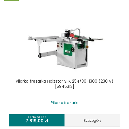
STOJAKI HOLZSTAR
SZCZOTKARKI
SZLIFIERKI DO DREWNA, DŁUGOTAŚMOWE, SZEROKOTAŚMOWE,
KRAWĘDZIOWE
TOKARKI DO DREWNA
UKOŚNICE, PIŁY TARCZOWE DO DREWNA
URZĄDZENIA WIELOCZYNNOŚCIOWE DO DREWNA
WIERTARKI POZIOME DO DREWNA, WIELOWRZECIONOWE,
UNIWERSALNE
WYRZYNARKI DO DREWNA, STOŁOWE
WYPOSAŻENIE DODATKOWE MASZYN DO DREWNA
Pilarko frezarka Holzstar SFK 254/30-1300 (230 V)
MASZYNY DO METALU
[5945313]
URZĄDZENIA WARSZTATOWE I TRANSPORTOWE
Pilarko frezarki
SPRZĘT CZYSZCZĄCY
SPRĘŻARKI I NARZĘDZIA PNEUMATYCZNE
CENA NETTO
7 819,00
zł
Szczegóły
SPRZĘT SPAWALNICZY