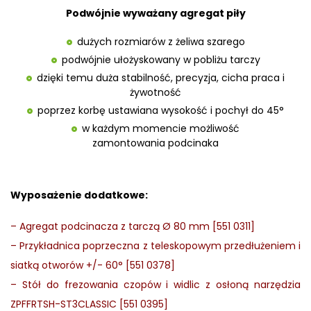
Podwójnie wyważany agregat piły
dużych rozmiarów z żeliwa szarego
podwójnie ułożyskowany w pobliżu tarczy
dzięki temu duża stabilność, precyzja, cicha praca i
żywotność
poprzez korbę ustawiana wysokość i pochył do 45°
w każdym momencie możliwość
zamontowania podcinaka
Wyposażenie dodatkowe:
–
Agregat podcinacza z tarczą Ø 80 mm [551 0311]
–
Przykładnica poprzeczna z teleskopowym przedłużeniem i
siatką otworów +/- 60° [551 0378]
–
Stół do frezowania czopów i widlic z osłoną narzędzia
ZPFFRTSH-ST3CLASSIC [551 0395]