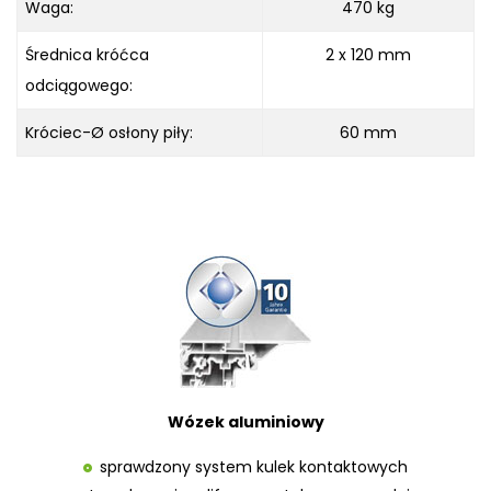
Waga:
470 kg
Średnica króćca
2 x 120 mm
odciągowego:
Króciec-Ø osłony piły:
60 mm
Wózek aluminiowy
sprawdzony system kulek kontaktowych